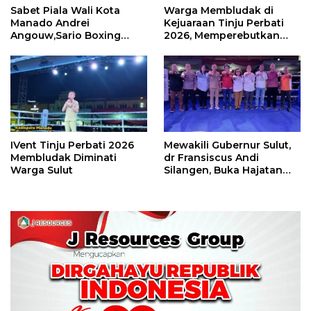
Sabet Piala Wali Kota
Warga Membludak di
Manado Andrei
Kejuaraan Tinju Perbati
Angouw,Sario Boxing
2026, Memperebutkan
Camp Juara Umum Tinju
Piala Wali Kota
Perbati 2026
IVent Tinju Perbati 2026
Mewakili Gubernur Sulut,
Membludak Diminati
dr Fransiscus Andi
Warga Sulut
Silangen, Buka Hajatan
Tinju Perbati Sulut,
Memperebutkan Piala
Wali Kota Manado