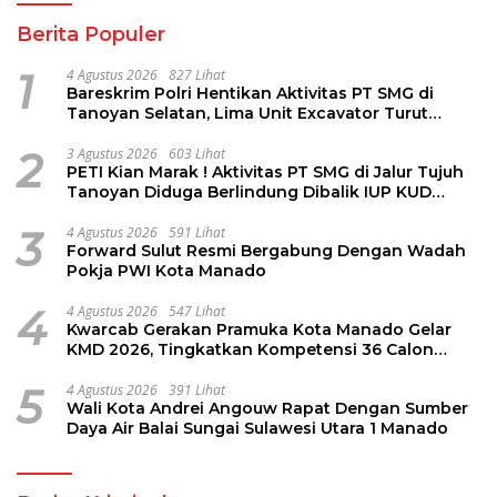
Berita Populer
1
4 Agustus 2026
827 Lihat
Bareskrim Polri Hentikan Aktivitas PT SMG di
Tanoyan Selatan, Lima Unit Excavator Turut
Diamankan
2
3 Agustus 2026
603 Lihat
PETI Kian Marak ! Aktivitas PT SMG di Jalur Tujuh
Tanoyan Diduga Berlindung Dibalik IUP KUD
Perintis
3
4 Agustus 2026
591 Lihat
Forward Sulut Resmi Bergabung Dengan Wadah
Pokja PWI Kota Manado
4
4 Agustus 2026
547 Lihat
Kwarcab Gerakan Pramuka Kota Manado Gelar
KMD 2026, Tingkatkan Kompetensi 36 Calon
Pembina Pramuka
5
4 Agustus 2026
391 Lihat
Wali Kota Andrei Angouw Rapat Dengan Sumber
Daya Air Balai Sungai Sulawesi Utara 1 Manado