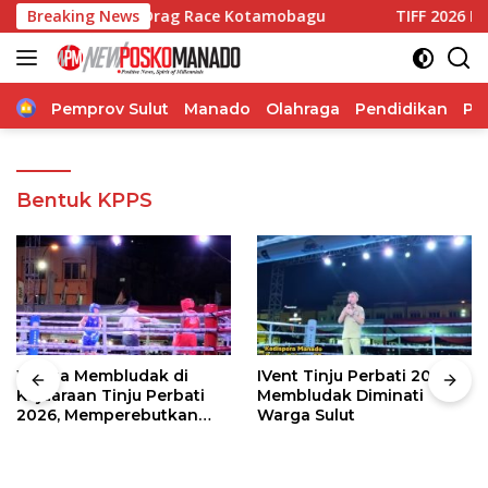
Langsung
elakaan di Drag Race Kotamobagu
Breaking News
TIFF 2026 Hadirkan 
ke
konten
Home
Pemprov Sulut
Manado
Olahraga
Pendidikan
Po
Bentuk KPPS
Warga Membludak di
IVent Tinju Perbati 2026
Kejuaraan Tinju Perbati
Membludak Diminati
2026, Memperebutkan
Warga Sulut
Piala Wali Kota