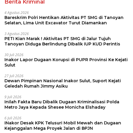
Berita Kriminal
4 Agustus 2026
Bareskrim Polri Hentikan Aktivitas PT SMG di Tanoyan
Selatan, Lima Unit Excavator Turut Diamankan
3 Agustus 2026
PETI Kian Marak ! Aktivitas PT SMG di Jalur Tujuh
Tanoyan Diduga Berlindung Dibalik IUP KUD Perintis
30 Juli 2026
Inakor Lapor Dugaan Korupsi di PUPR Provinsi Ke Kejati
Sulut
27 Juli 2026
Dewan Pimpinan Nasional Inakor Sulut, Suport Kejati
Geledah Rumah Jimmy Asiku
9 Juli 2026
Inilah Fakta Baru Dibalik Dugaan Kriminalisasi Polda
Metro Jaya Kepada Shesee Monicha Elshaday
6 Juli 2026
INakor Desak KPK Telusuri Mobil Mewah dan Dugaan
Kejanggalan Mega Proyek Jalan di BPJN