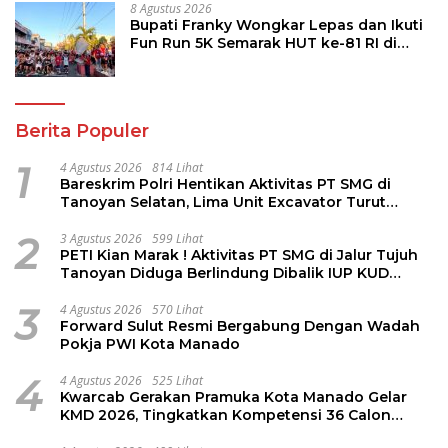
8 Agustus 2026
Bupati Franky Wongkar Lepas dan Ikuti
Fun Run 5K Semarak HUT ke-81 RI di
Minsel
Berita Populer
1
4 Agustus 2026
814 Lihat
Bareskrim Polri Hentikan Aktivitas PT SMG di
Tanoyan Selatan, Lima Unit Excavator Turut
Diamankan
2
3 Agustus 2026
599 Lihat
PETI Kian Marak ! Aktivitas PT SMG di Jalur Tujuh
Tanoyan Diduga Berlindung Dibalik IUP KUD
Perintis
3
4 Agustus 2026
570 Lihat
Forward Sulut Resmi Bergabung Dengan Wadah
Pokja PWI Kota Manado
4
4 Agustus 2026
525 Lihat
Kwarcab Gerakan Pramuka Kota Manado Gelar
KMD 2026, Tingkatkan Kompetensi 36 Calon
Pembina Pramuka