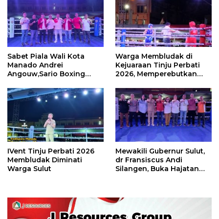
Sabet Piala Wali Kota
Warga Membludak di
Manado Andrei
Kejuaraan Tinju Perbati
Angouw,Sario Boxing
2026, Memperebutkan
Camp Juara Umum Tinju
Piala Wali Kota
Perbati 2026
IVent Tinju Perbati 2026
Mewakili Gubernur Sulut,
Membludak Diminati
dr Fransiscus Andi
Warga Sulut
Silangen, Buka Hajatan
Tinju Perbati Sulut,
Memperebutkan Piala
Wali Kota Manado