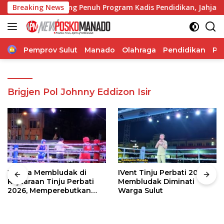
Langsung
Kami Dukung Penuh Program Kadis Pendidikan, Jahja Rondonuw
Breaking News
ke
konten
Home
Pemprov Sulut
Manado
Olahraga
Pendidikan
Po
Brigjen Pol Johnny Eddizon Isir
Warga Membludak di
IVent Tinju Perbati 2026
Kejuaraan Tinju Perbati
Membludak Diminati
2026, Memperebutkan
Warga Sulut
Piala Wali Kota