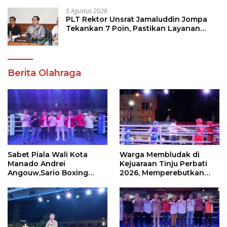
5 Agustus 2026
PLT Rektor Unsrat Jamaluddin Jompa
Tekankan 7 Poin, Pastikan Layanan
Akademik dan Kampus Kondusif
Berita Olahraga
Sabet Piala Wali Kota
Warga Membludak di
Manado Andrei
Kejuaraan Tinju Perbati
Angouw,Sario Boxing
2026, Memperebutkan
Camp Juara Umum Tinju
Piala Wali Kota
Perbati 2026