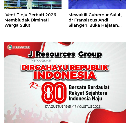
IVent Tinju Perbati 2026
Mewakili Gubernur Sulut,
Membludak Diminati
dr Fransiscus Andi
Warga Sulut
Silangen, Buka Hajatan
Tinju Perbati Sulut,
Memperebutkan Piala
Wali Kota Manado