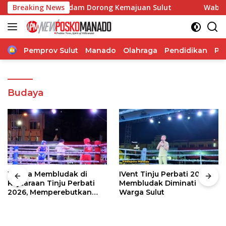
Langsung
aborasi, Pangdam Dorong Kemajuan Sulut
Breaking News
Wabup Theodo
ke
konten
Home
Pemprov Sulut
Manado
Olahraga
Pendidikan
Po
Budaya
Warga Membludak di
IVent Tinju Perbati 2026
Kejuaraan Tinju Perbati
Membludak Diminati
2026, Memperebutkan
Warga Sulut
Piala Wali Kota