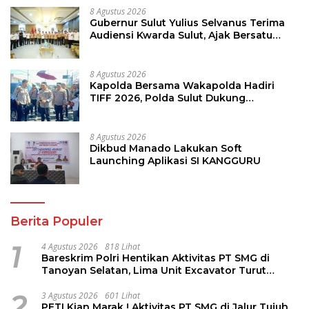
8 Agustus 2026
Gubernur Sulut Yulius Selvanus Terima
Audiensi Kwarda Sulut, Ajak Bersatu
Bersama Bangun Sulut
8 Agustus 2026
Kapolda Bersama Wakapolda Hadiri
TIFF 2026, Polda Sulut Dukung
Pariwisata dan Jamin Keamanan
8 Agustus 2026
Dikbud Manado Lakukan Soft
Launching Aplikasi SI KANGGURU
Berita Populer
1
4 Agustus 2026
818 Lihat
Bareskrim Polri Hentikan Aktivitas PT SMG di
Tanoyan Selatan, Lima Unit Excavator Turut
Diamankan
2
3 Agustus 2026
601 Lihat
PETI Kian Marak ! Aktivitas PT SMG di Jalur Tujuh