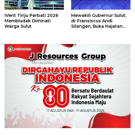
IVent Tinju Perbati 2026
Mewakili Gubernur Sulut,
Membludak Diminati
dr Fransiscus Andi
Warga Sulut
Silangen, Buka Hajatan
Tinju Perbati Sulut,
Memperebutkan Piala
Wali Kota Manado