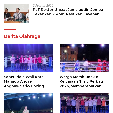
5 Agustus 2026
PLT Rektor Unsrat Jamaluddin Jompa
Tekankan 7 Poin, Pastikan Layanan
Akademik dan Kampus Kondusif
Berita Olahraga
Sabet Piala Wali Kota
Warga Membludak di
Manado Andrei
Kejuaraan Tinju Perbati
Angouw,Sario Boxing
2026, Memperebutkan
Camp Juara Umum Tinju
Piala Wali Kota
Perbati 2026