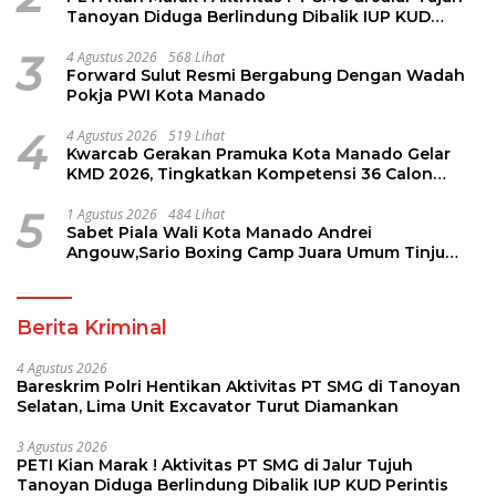
Tanoyan Diduga Berlindung Dibalik IUP KUD
Perintis
3
4 Agustus 2026
568 Lihat
Forward Sulut Resmi Bergabung Dengan Wadah
Pokja PWI Kota Manado
4
4 Agustus 2026
519 Lihat
Kwarcab Gerakan Pramuka Kota Manado Gelar
KMD 2026, Tingkatkan Kompetensi 36 Calon
Pembina Pramuka
5
1 Agustus 2026
484 Lihat
Sabet Piala Wali Kota Manado Andrei
Angouw,Sario Boxing Camp Juara Umum Tinju
Perbati 2026
Berita Kriminal
4 Agustus 2026
Bareskrim Polri Hentikan Aktivitas PT SMG di Tanoyan
Selatan, Lima Unit Excavator Turut Diamankan
3 Agustus 2026
PETI Kian Marak ! Aktivitas PT SMG di Jalur Tujuh
Tanoyan Diduga Berlindung Dibalik IUP KUD Perintis