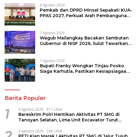
8 Agustus 2026
Pemkab dan DPRD Minsel Sepakati KUA-
PPAS 2027, Perkuat Arah Pembangunan
Daerah
7 Agustus 2026
Wagub Mailangkay Bacakan Sambutan
Gubernur di NISF 2026, Sulut Tawarkan
Pasifik Gateway dan Hilirisasi Kelapa ke
Investor
7 Agustus 2026
Bupati Franky Wongkar Tinjau Posko
Siaga Karhutla, Pastikan Kesiapsiagaan
Hadapi Musim Kemarau
Berita Populer
1
4 Agustus 2026
811 Lihat
Bareskrim Polri Hentikan Aktivitas PT SMG di
Tanoyan Selatan, Lima Unit Excavator Turut
Diamankan
2
3 Agustus 2026
596 Lihat
PETI Kian Marak ! Aktivitas PT SMG di Jalur Tujuh