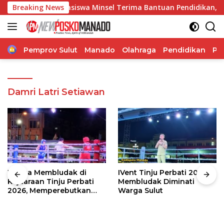
Langsung
180 Mahasiswa Minsel Terima Bantuan Pendidikan, Pemkab S
Breaking News
ke
konten
Home
Pemprov Sulut
Manado
Olahraga
Pendidikan
Po
Damri Latri Setiawan
Warga Membludak di
IVent Tinju Perbati 2026
Kejuaraan Tinju Perbati
Membludak Diminati
2026, Memperebutkan
Warga Sulut
Piala Wali Kota