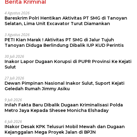
Berita Kriminal
4 Agustus 2026
Bareskrim Polri Hentikan Aktivitas PT SMG di Tanoyan
Selatan, Lima Unit Excavator Turut Diamankan
3 Agustus 2026
PETI Kian Marak ! Aktivitas PT SMG di Jalur Tujuh
Tanoyan Diduga Berlindung Dibalik IUP KUD Perintis
30 Juli 2026
Inakor Lapor Dugaan Korupsi di PUPR Provinsi Ke Kejati
Sulut
27 Juli 2026
Dewan Pimpinan Nasional Inakor Sulut, Suport Kejati
Geledah Rumah Jimmy Asiku
9 Juli 2026
Inilah Fakta Baru Dibalik Dugaan Kriminalisasi Polda
Metro Jaya Kepada Shesee Monicha Elshaday
6 Juli 2026
INakor Desak KPK Telusuri Mobil Mewah dan Dugaan
Kejanggalan Mega Proyek Jalan di BPJN