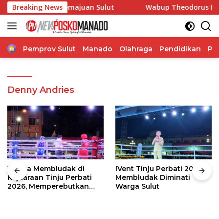
Langsung
am Dorong Kemajuan Sulut
Breaking News
Wabup Theodorus Kawatu Had
ke
konten
Home
Pemprov Sulut
Manado
Olahraga
Pendidikan
Po
Denny Andries
Warga Membludak di
IVent Tinju Perbati 2026
Kejuaraan Tinju Perbati
Membludak Diminati
2026, Memperebutkan
Warga Sulut
Piala Wali Kota