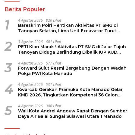
Berita Populer
1
4 Agustus 2026
820 Lihat
Bareskrim Polri Hentikan Aktivitas PT SMG di
Tanoyan Selatan, Lima Unit Excavator Turut
Diamankan
2
3 Agustus 2026
601 Lihat
PETI Kian Marak ! Aktivitas PT SMG di Jalur Tujuh
Tanoyan Diduga Berlindung Dibalik IUP KUD
Perintis
3
4 Agustus 2026
577 Lihat
Forward Sulut Resmi Bergabung Dengan Wadah
Pokja PWI Kota Manado
4
4 Agustus 2026
531 Lihat
Kwarcab Gerakan Pramuka Kota Manado Gelar
KMD 2026, Tingkatkan Kompetensi 36 Calon
Pembina Pramuka
5
4 Agustus 2026
386 Lihat
Wali Kota Andrei Angouw Rapat Dengan Sumber
Daya Air Balai Sungai Sulawesi Utara 1 Manado