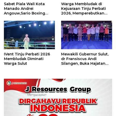
Sabet Piala Wali Kota
Warga Membludak di
Manado Andrei
Kejuaraan Tinju Perbati
Angouw,Sario Boxing
2026, Memperebutkan
Camp Juara Umum Tinju
Piala Wali Kota
Perbati 2026
IVent Tinju Perbati 2026
Mewakili Gubernur Sulut,
Membludak Diminati
dr Fransiscus Andi
Warga Sulut
Silangen, Buka Hajatan
Tinju Perbati Sulut,
Memperebutkan Piala
Wali Kota Manado