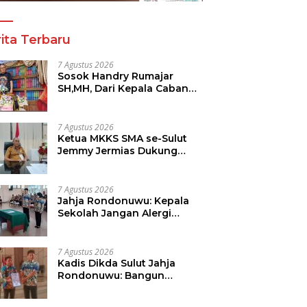
ita Terbaru
7 Agustus 2026
Sosok Handry Rumajar
SH,MH, Dari Kepala Cabang
MNC Life, Kini Fokus Ke
Profesional Fotografi
7 Agustus 2026
Ketua MKKS SMA se-Sulut
Jemmy Jermias Dukung
Program Kadis Pendidikan
Sulut
7 Agustus 2026
Jahja Rondonuwu: Kepala
Sekolah Jangan Alergi
Dengan Wartawan
7 Agustus 2026
Kadis Dikda Sulut Jahja
Rondonuwu: Bangun
Kolaborasi Dengan Semua
Pihak