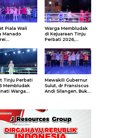
t Piala Wali
Warga Membludak
a Manado
di Kejuaraan Tinju
rei
Perbati 2026,
ouw,Sario
Memperebutkan
ing Camp Juara
Piala Wali Kota
m Tinju Perbati
6
t Tinju Perbati
Mewakili Gubernur
6 Membludak
Sulut, dr Fransiscus
inati Warga
Andi Silangen, Buka
t
Hajatan Tinju
Perbati Sulut,
Memperebutkan
Piala Wali Kota
Manado