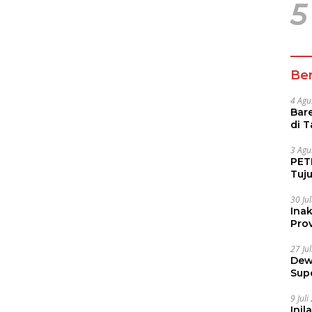
5
Ber
4 Agu
Bare
di 
Tur
3 Agu
PETI
Tuj
IUP 
30 Ju
Ina
Prov
27 Ju
Dew
Sup
9 Jul
Inil