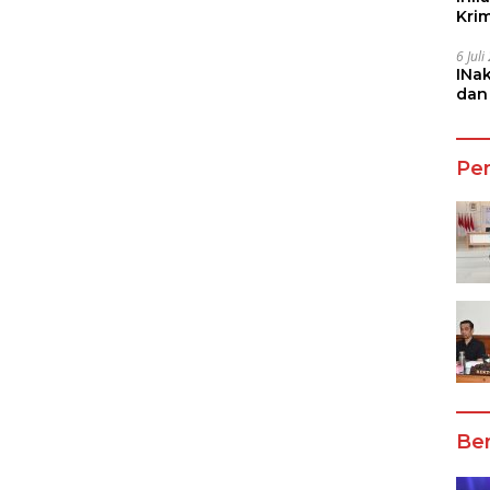
Kri
She
6 Jul
INa
dan
Jala
Pe
Ber