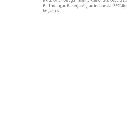
NPM, Kotamobagu – Benny Ramdhani, Kepala B
Perlindungan Pekerja Migran Indonesia (BP2MI),
kegiatan…