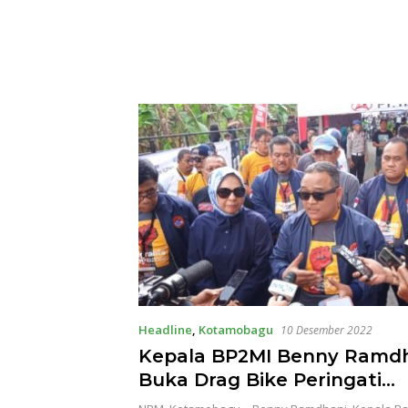
Headline
,
Kotamobagu
10 Desember 2022
Kepala BP2MI Benny Ramd
Buka Drag Bike Peringati
Internasional Migrants Day