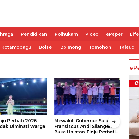
ahraga
Pendidikan
Polhukam
Video
ePaper
Life
Kotamobagu
Bolsel
Bolmong
Tomohon
Talaud
eP
nju Perbati 2026
Mewakili Gubernur Sulut, dr
Juar
ak Diminati Warga
Fransiscus Andi Silangen,
Keju
Buka Hajatan Tinju Perbati
2026
Sulut, Memperebutkan Piala
Wali