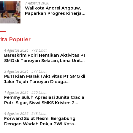
7 Agustus 2026
Walikota Andrei Angouw,
Paparkan Progres Kinerja
Pemkot di Kementerian
Investasi dan
Hilirisasi/BKPM
ita Populer
4 Agustus 2026
773 Lihat
Bareskrim Polri Hentikan Aktivitas PT
SMG di Tanoyan Selatan, Lima Unit
Excavator Turut Diamankan
3 Agustus 2026
577 Lihat
PETI Kian Marak ! Aktivitas PT SMG di
Jalur Tujuh Tanoyan Diduga
Berlindung Dibalik IUP KUD Perintis
1 Agustus 2026
550 Lihat
Femmy Suluh Apresiasi Junita Cracia
Putri Sigar, Siswi SMKS Kristen 2
Tomohon Raih Medali Perak LKS
Dikmen Nasional 2026
4 Agustus 2026
543 Lihat
Forward Sulut Resmi Bergabung
Dengan Wadah Pokja PWI Kota
Manado