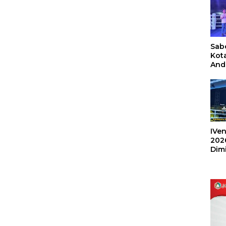
Sabe
Kot
And
Ang
Box
Umu
202
IVen
202
Dim
Sulu