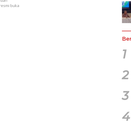
adan
 resmi buka
Ber
1
2
3
4