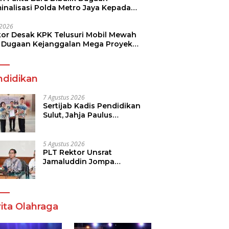
minalisasi Polda Metro Jaya Kepada
see Monicha Elshaday
i 2026
kor Desak KPK Telusuri Mobil Mewah
 Dugaan Kejanggalan Mega Proyek
n di BPJN
ndidikan
7 Agustus 2026
Sertijab Kadis Pendidikan
Sulut, Jahja Paulus
Rondonuwu Siap Lanjutkan
Program Strategis
Pendidikan
5 Agustus 2026
PLT Rektor Unsrat
Jamaluddin Jompa
Tekankan 7 Poin, Pastikan
Layanan Akademik dan
Kampus Kondusif
ita Olahraga