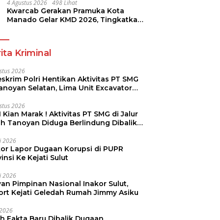
4 Agustus 2026
498 Lihat
Kwarcab Gerakan Pramuka Kota
Manado Gelar KMD 2026, Tingkatkan
Kompetensi 36 Calon Pembina
Pramuka
ita Kriminal
stus 2026
skrim Polri Hentikan Aktivitas PT SMG
Tanoyan Selatan, Lima Unit Excavator
ut Diamankan
stus 2026
 Kian Marak ! Aktivitas PT SMG di Jalur
uh Tanoyan Diduga Berlindung Dibalik
KUD Perintis
li 2026
kor Lapor Dugaan Korupsi di PUPR
insi Ke Kejati Sulut
li 2026
an Pimpinan Nasional Inakor Sulut,
ort Kejati Geledah Rumah Jimmy Asiku
i 2026
ah Fakta Baru Dibalik Dugaan