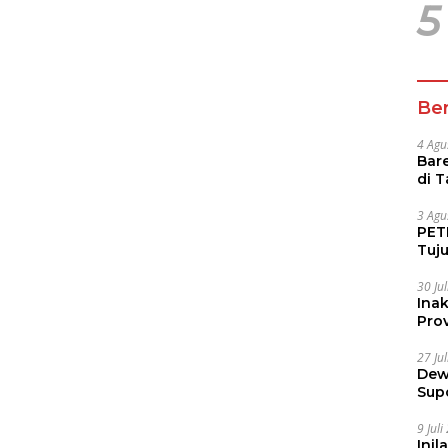
5
Ber
4 Agu
Bare
di 
Tur
3 Agu
PETI
Tuj
IUP 
30 Ju
Ina
Prov
27 Ju
Dew
Sup
9 Jul
Inil