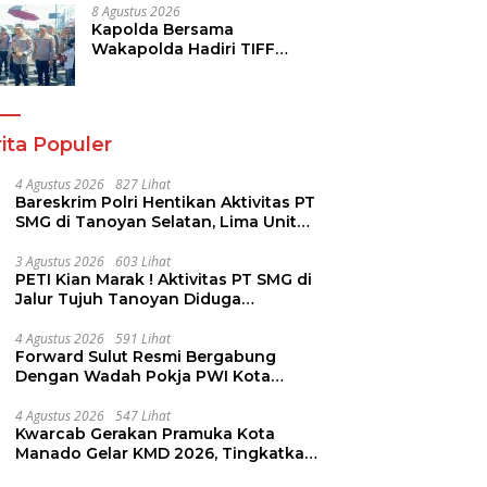
8 Agustus 2026
Kapolda Bersama
Wakapolda Hadiri TIFF
2026, Polda Sulut Dukung
Pariwisata dan Jamin
Keamanan
ita Populer
4 Agustus 2026
827 Lihat
Bareskrim Polri Hentikan Aktivitas PT
SMG di Tanoyan Selatan, Lima Unit
Excavator Turut Diamankan
3 Agustus 2026
603 Lihat
PETI Kian Marak ! Aktivitas PT SMG di
Jalur Tujuh Tanoyan Diduga
Berlindung Dibalik IUP KUD Perintis
4 Agustus 2026
591 Lihat
Forward Sulut Resmi Bergabung
Dengan Wadah Pokja PWI Kota
Manado
4 Agustus 2026
547 Lihat
Kwarcab Gerakan Pramuka Kota
Manado Gelar KMD 2026, Tingkatkan
Kompetensi 36 Calon Pembina