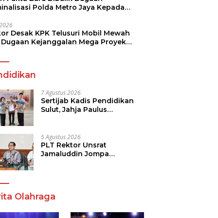
minalisasi Polda Metro Jaya Kepada
see Monicha Elshaday
i 2026
kor Desak KPK Telusuri Mobil Mewah
 Dugaan Kejanggalan Mega Proyek
n di BPJN
ndidikan
7 Agustus 2026
Sertijab Kadis Pendidikan
Sulut, Jahja Paulus
Rondonuwu Siap Lanjutkan
Program Strategis
Pendidikan
5 Agustus 2026
PLT Rektor Unsrat
Jamaluddin Jompa
Tekankan 7 Poin, Pastikan
Layanan Akademik dan
Kampus Kondusif
ita Olahraga