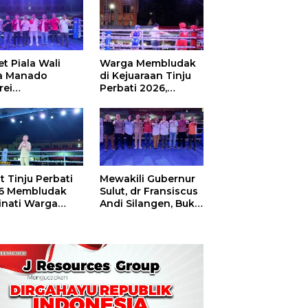
t Piala Wali
Warga Membludak
a Manado
di Kejuaraan Tinju
rei
Perbati 2026,
ouw,Sario
Memperebutkan
ing Camp Juara
Piala Wali Kota
m Tinju Perbati
6
t Tinju Perbati
Mewakili Gubernur
6 Membludak
Sulut, dr Fransiscus
inati Warga
Andi Silangen, Buka
t
Hajatan Tinju
Perbati Sulut,
Memperebutkan
Piala Wali Kota
Manado