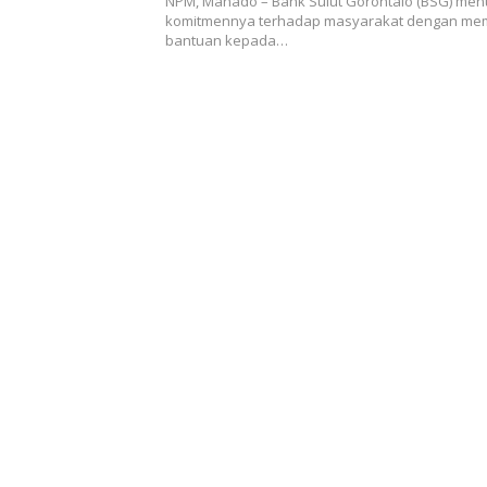
NPM, Manado – Bank Sulut Gorontalo (BSG) me
komitmennya terhadap masyarakat dengan me
bantuan kepada…