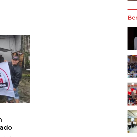
Wali Kota Manado
Ber
n
nado