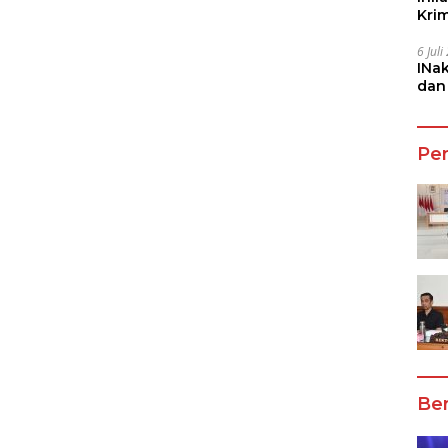
Kri
She
6 Jul
INa
dan
Jala
Pe
Ber