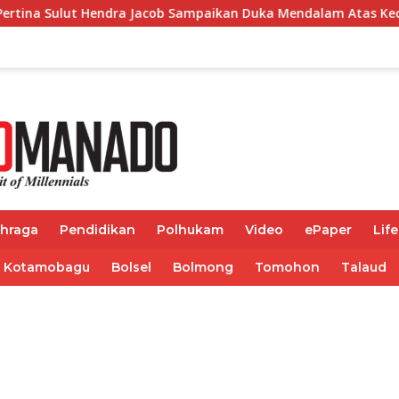
endra Jacob Sampaikan Duka Mendalam Atas Kecelakaan di Dr
ahraga
Pendidikan
Polhukam
Video
ePaper
Life
Kotamobagu
Bolsel
Bolmong
Tomohon
Talaud