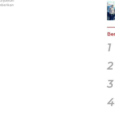
nunjukkan
mberikan
Ber
1
2
3
4