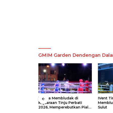
GMIM Garden Dendengan Dal
 Wali Kota
Warga Membludak di
IVent Ti
drei
Kejuaraan Tinju Perbati
Memblud
rio Boxing Camp
2026, Memperebutkan Piala
Sulut
 Tinju Perbati
Wali Kota