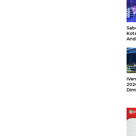
Sabe
Kot
And
Ang
Box
Umu
202
IVen
202
Dim
Sulu