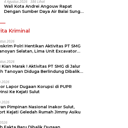
Pramuka
4 Agustus 2026
386 Lihat
Wali Kota Andrei Angouw Rapat
Dengan Sumber Daya Air Balai Sungai
Sulawesi Utara 1 Manado
ita Kriminal
stus 2026
skrim Polri Hentikan Aktivitas PT SMG
Tanoyan Selatan, Lima Unit Excavator
ut Diamankan
stus 2026
 Kian Marak ! Aktivitas PT SMG di Jalur
uh Tanoyan Diduga Berlindung Dibalik
KUD Perintis
li 2026
kor Lapor Dugaan Korupsi di PUPR
insi Ke Kejati Sulut
li 2026
an Pimpinan Nasional Inakor Sulut,
ort Kejati Geledah Rumah Jimmy Asiku
i 2026
ah Fakta Baru Dibalik Dugaan