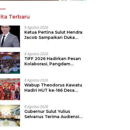
ita Terbaru
9 Agustus 2026
Ketua Pertina Sulut Hendra
Jacob Sampaikan Duka
Mendalam Atas Kecelakaan
di Drag Race Kotamobagu
8 Agustus 2026
TIFF 2026 Hadirkan Pesan
Kolaborasi, Pangdam
Dorong Kemajuan Sulut
8 Agustus 2026
Wabup Theodorus Kawatu
Hadiri HUT ke-166 Desa
Malola, Resmikan Gedung
ILP Posyandu
8 Agustus 2026
Gubernur Sulut Yulius
Selvanus Terima Audiensi
Kwarda Sulut, Ajak Bersatu
Bersama Bangun Sulut