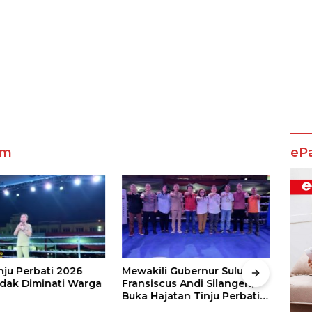
am
eP
nju Perbati 2026
Mewakili Gubernur Sulut, dr
Juar
ak Diminati Warga
Fransiscus Andi Silangen,
Keju
Buka Hajatan Tinju Perbati
2026
Sulut, Memperebutkan Piala
Wali