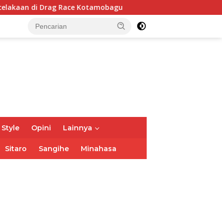
ag Race Kotamobagu
TIFF 2026 Hadirkan Pesan Kolabor
 Style
Opini
Lainnya
Sitaro
Sangihe
Minahasa