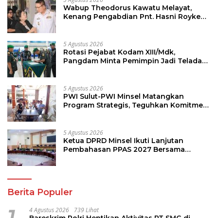
Wabup Theodorus Kawatu Melayat,
Kenang Pengabdian Pnt. Hasni Royke
Johannis Pola sebagai Pahlawan Tanpa
Tanda Jasa
5 Agustus 2026
Rotasi Pejabat Kodam XIII/Mdk,
Pangdam Minta Pemimpin Jadi Teladan
dan Pemberi Solusi
5 Agustus 2026
PWI Sulut-PWI Minsel Matangkan
Program Strategis, Teguhkan Komitmen
Jurnalisme Berkualitas
5 Agustus 2026
Ketua DPRD Minsel Ikuti Lanjutan
Pembahasan PPAS 2027 Bersama
Komisi I dan Mitra Kerja
Berita Populer
1
4 Agustus 2026
739 Lihat