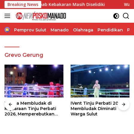
Langsung
 Penyebab Kebakaran Masih Diselidiki
Breaking News
Wabup Theodoru
ke
konten
Home
Pemprov Sulut
Manado
Olahraga
Pendidikan
Po
Grevo Gerung
Warga Membludak di
IVent Tinju Perbati 2026
Kejuaraan Tinju Perbati
Membludak Diminati
2026, Memperebutkan
Warga Sulut
Piala Wali Kota