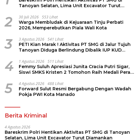
Bareskrim Polri Hentikan Aktivitas PT SMG di
Tanoyan Selatan, Lima Unit Excavator Turut
Diamankan
2
30 Juli 2026
553 Lihat
Warga Membludak di Kejuaraan Tinju Perbati
2026, Memperebutkan Piala Wali Kota
3
3 Agustus 2026
541 Lihat
PETI Kian Marak ! Aktivitas PT SMG di Jalur Tujuh
Tanoyan Diduga Berlindung Dibalik IUP KUD
Perintis
4
1 Agustus 2026
511 Lihat
Femmy Suluh Apresiasi Junita Cracia Putri Sigar,
Siswi SMKS Kristen 2 Tomohon Raih Medali Perak
LKS Dikmen Nasional 2026
5
4 Agustus 2026
488 Lihat
Forward Sulut Resmi Bergabung Dengan Wadah
Pokja PWI Kota Manado
Berita Kriminal
4 Agustus 2026
Bareskrim Polri Hentikan Aktivitas PT SMG di Tanoyan
Selatan, Lima Unit Excavator Turut Diamankan