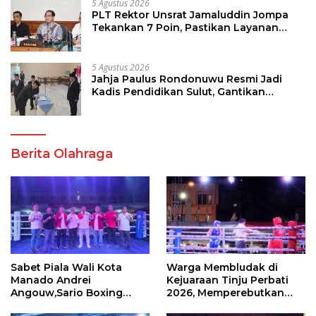
5 Agustus 2026
PLT Rektor Unsrat Jamaluddin Jompa
Tekankan 7 Poin, Pastikan Layanan
Akademik dan Kampus Kondusif
5 Agustus 2026
Jahja Paulus Rondonuwu Resmi Jadi
Kadis Pendidikan Sulut, Gantikan
Femmy J Suluh
Berita Olahraga
Sabet Piala Wali Kota
Warga Membludak di
Manado Andrei
Kejuaraan Tinju Perbati
Angouw,Sario Boxing
2026, Memperebutkan
Camp Juara Umum Tinju
Piala Wali Kota