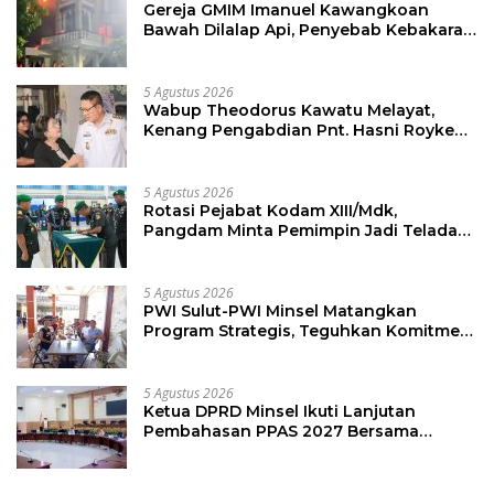
Gereja GMIM Imanuel Kawangkoan
Bawah Dilalap Api, Penyebab Kebakaran
Masih Diselidiki
5 Agustus 2026
Wabup Theodorus Kawatu Melayat,
Kenang Pengabdian Pnt. Hasni Royke
Johannis Pola sebagai Pahlawan Tanpa
Tanda Jasa
5 Agustus 2026
Rotasi Pejabat Kodam XIII/Mdk,
Pangdam Minta Pemimpin Jadi Teladan
dan Pemberi Solusi
5 Agustus 2026
PWI Sulut-PWI Minsel Matangkan
Program Strategis, Teguhkan Komitmen
Jurnalisme Berkualitas
5 Agustus 2026
Ketua DPRD Minsel Ikuti Lanjutan
Pembahasan PPAS 2027 Bersama
Komisi I dan Mitra Kerja