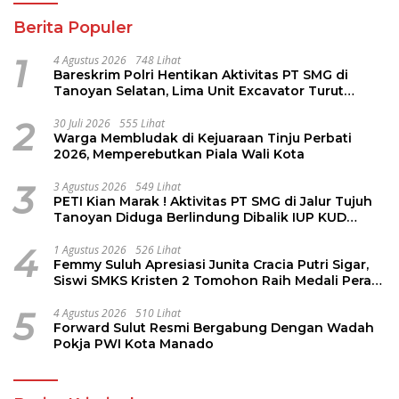
Berita Populer
1
4 Agustus 2026
748 Lihat
Bareskrim Polri Hentikan Aktivitas PT SMG di
Tanoyan Selatan, Lima Unit Excavator Turut
Diamankan
2
30 Juli 2026
555 Lihat
Warga Membludak di Kejuaraan Tinju Perbati
2026, Memperebutkan Piala Wali Kota
3
3 Agustus 2026
549 Lihat
PETI Kian Marak ! Aktivitas PT SMG di Jalur Tujuh
Tanoyan Diduga Berlindung Dibalik IUP KUD
Perintis
4
1 Agustus 2026
526 Lihat
Femmy Suluh Apresiasi Junita Cracia Putri Sigar,
Siswi SMKS Kristen 2 Tomohon Raih Medali Perak
LKS Dikmen Nasional 2026
5
4 Agustus 2026
510 Lihat
Forward Sulut Resmi Bergabung Dengan Wadah
Pokja PWI Kota Manado