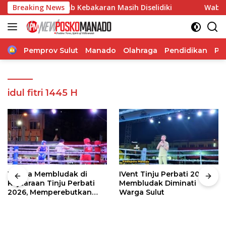
Langsung
pi, Penyebab Kebakaran Masih Diselidiki
Breaking News
Wabup Theodo
ke
konten
Home
Pemprov Sulut
Manado
Olahraga
Pendidikan
Po
idul fitri 1445 H
Warga Membludak di
IVent Tinju Perbati 2026
Kejuaraan Tinju Perbati
Membludak Diminati
2026, Memperebutkan
Warga Sulut
Piala Wali Kota