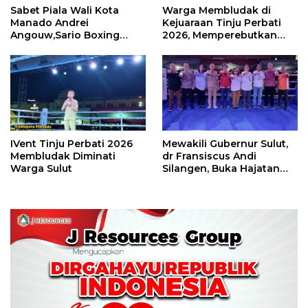
Sabet Piala Wali Kota
Warga Membludak di
Manado Andrei
Kejuaraan Tinju Perbati
Angouw,Sario Boxing
2026, Memperebutkan
Camp Juara Umum Tinju
Piala Wali Kota
Perbati 2026
IVent Tinju Perbati 2026
Mewakili Gubernur Sulut,
Membludak Diminati
dr Fransiscus Andi
Warga Sulut
Silangen, Buka Hajatan
Tinju Perbati Sulut,
Memperebutkan Piala
Wali Kota Manado