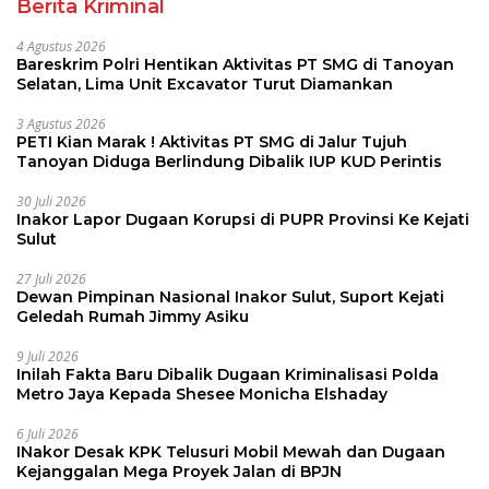
Berita Kriminal
4 Agustus 2026
Bareskrim Polri Hentikan Aktivitas PT SMG di Tanoyan
Selatan, Lima Unit Excavator Turut Diamankan
3 Agustus 2026
PETI Kian Marak ! Aktivitas PT SMG di Jalur Tujuh
Tanoyan Diduga Berlindung Dibalik IUP KUD Perintis
30 Juli 2026
Inakor Lapor Dugaan Korupsi di PUPR Provinsi Ke Kejati
Sulut
27 Juli 2026
Dewan Pimpinan Nasional Inakor Sulut, Suport Kejati
Geledah Rumah Jimmy Asiku
9 Juli 2026
Inilah Fakta Baru Dibalik Dugaan Kriminalisasi Polda
Metro Jaya Kepada Shesee Monicha Elshaday
6 Juli 2026
INakor Desak KPK Telusuri Mobil Mewah dan Dugaan
Kejanggalan Mega Proyek Jalan di BPJN