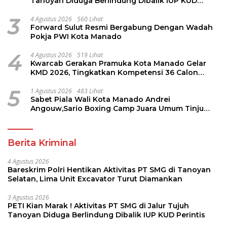
Tanoyan Diduga Berlindung Dibalik IUP KUD
Perintis
3
4 Agustus 2026
560 Lihat
Forward Sulut Resmi Bergabung Dengan Wadah
Pokja PWI Kota Manado
4
4 Agustus 2026
519 Lihat
Kwarcab Gerakan Pramuka Kota Manado Gelar
KMD 2026, Tingkatkan Kompetensi 36 Calon
Pembina Pramuka
5
1 Agustus 2026
483 Lihat
Sabet Piala Wali Kota Manado Andrei
Angouw,Sario Boxing Camp Juara Umum Tinju
Perbati 2026
Berita Kriminal
4 Agustus 2026
Bareskrim Polri Hentikan Aktivitas PT SMG di Tanoyan
Selatan, Lima Unit Excavator Turut Diamankan
3 Agustus 2026
PETI Kian Marak ! Aktivitas PT SMG di Jalur Tujuh
Tanoyan Diduga Berlindung Dibalik IUP KUD Perintis