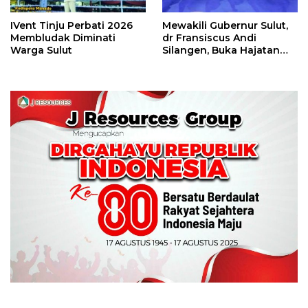
IVent Tinju Perbati 2026
Mewakili Gubernur Sulut,
Membludak Diminati
dr Fransiscus Andi
Warga Sulut
Silangen, Buka Hajatan
Tinju Perbati Sulut,
Memperebutkan Piala
Wali Kota Manado