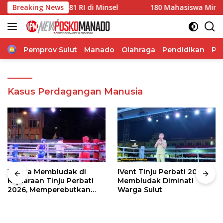
Langsung
 HUT ke-81 RI di Minsel
Breaking News
180 Mahasiswa Minsel Terima 
ke
konten
Home
Pemprov Sulut
Manado
Olahraga
Pendidikan
Po
Kasus Perdagangan Manusia
Warga Membludak di
IVent Tinju Perbati 2026
Kejuaraan Tinju Perbati
Membludak Diminati
2026, Memperebutkan
Warga Sulut
Piala Wali Kota