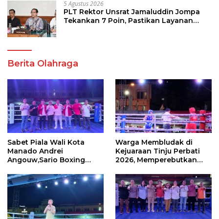
5 Agustus 2026
PLT Rektor Unsrat Jamaluddin Jompa
Tekankan 7 Poin, Pastikan Layanan
Akademik dan Kampus Kondusif
Berita Olahraga
Sabet Piala Wali Kota
Warga Membludak di
Manado Andrei
Kejuaraan Tinju Perbati
Angouw,Sario Boxing
2026, Memperebutkan
Camp Juara Umum Tinju
Piala Wali Kota
Perbati 2026