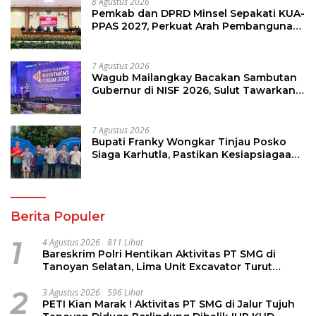
8 Agustus 2026
Pemkab dan DPRD Minsel Sepakati KUA-
PPAS 2027, Perkuat Arah Pembangunan
Daerah
7 Agustus 2026
Wagub Mailangkay Bacakan Sambutan
Gubernur di NISF 2026, Sulut Tawarkan
Pasifik Gateway dan Hilirisasi Kelapa ke
Investor
7 Agustus 2026
Bupati Franky Wongkar Tinjau Posko
Siaga Karhutla, Pastikan Kesiapsiagaan
Hadapi Musim Kemarau
Berita Populer
1
4 Agustus 2026
811 Lihat
Bareskrim Polri Hentikan Aktivitas PT SMG di
Tanoyan Selatan, Lima Unit Excavator Turut
Diamankan
2
3 Agustus 2026
596 Lihat
PETI Kian Marak ! Aktivitas PT SMG di Jalur Tujuh