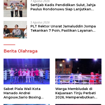
7 Agustus 2026
Sertijab Kadis Pendidikan Sulut, Jahja
Paulus Rondonuwu Siap Lanjutkan
Program Strategis Pendidikan
5 Agustus 2026
PLT Rektor Unsrat Jamaluddin Jompa
Tekankan 7 Poin, Pastikan Layanan
Akademik dan Kampus Kondusif
Berita Olahraga
Sabet Piala Wali Kota
Warga Membludak di
Manado Andrei
Kejuaraan Tinju Perbati
Angouw,Sario Boxing
2026, Memperebutkan
Camp Juara Umum Tinju
Piala Wali Kota