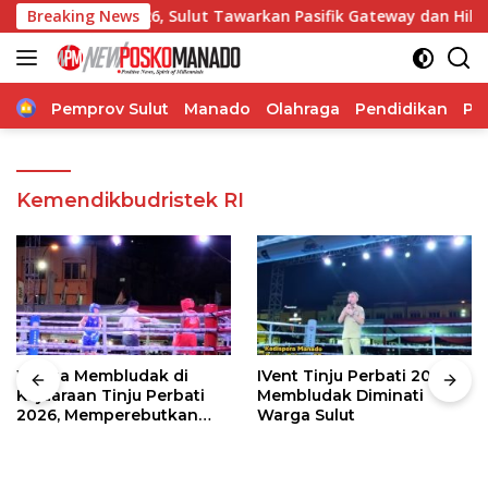
Langsung
F 2026, Sulut Tawarkan Pasifik Gateway dan Hilirisasi Kelapa
Breaking News
ke
konten
Home
Pemprov Sulut
Manado
Olahraga
Pendidikan
Po
Kemendikbudristek RI
Warga Membludak di
IVent Tinju Perbati 2026
Kejuaraan Tinju Perbati
Membludak Diminati
2026, Memperebutkan
Warga Sulut
Piala Wali Kota