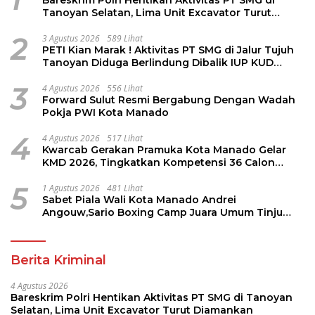
Bareskrim Polri Hentikan Aktivitas PT SMG di
Tanoyan Selatan, Lima Unit Excavator Turut
Diamankan
2
3 Agustus 2026
589 Lihat
PETI Kian Marak ! Aktivitas PT SMG di Jalur Tujuh
Tanoyan Diduga Berlindung Dibalik IUP KUD
Perintis
3
4 Agustus 2026
556 Lihat
Forward Sulut Resmi Bergabung Dengan Wadah
Pokja PWI Kota Manado
4
4 Agustus 2026
517 Lihat
Kwarcab Gerakan Pramuka Kota Manado Gelar
KMD 2026, Tingkatkan Kompetensi 36 Calon
Pembina Pramuka
5
1 Agustus 2026
481 Lihat
Sabet Piala Wali Kota Manado Andrei
Angouw,Sario Boxing Camp Juara Umum Tinju
Perbati 2026
Berita Kriminal
4 Agustus 2026
Bareskrim Polri Hentikan Aktivitas PT SMG di Tanoyan
Selatan, Lima Unit Excavator Turut Diamankan