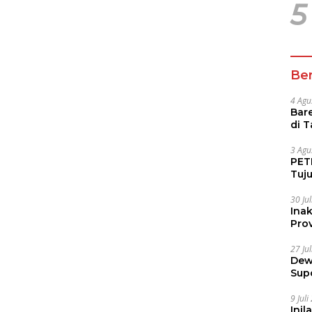
5
Ber
4 Agu
Bare
di 
Tur
3 Agu
PETI
Tuj
IUP 
30 Ju
Ina
Prov
27 Ju
Dew
Sup
9 Jul
Inil