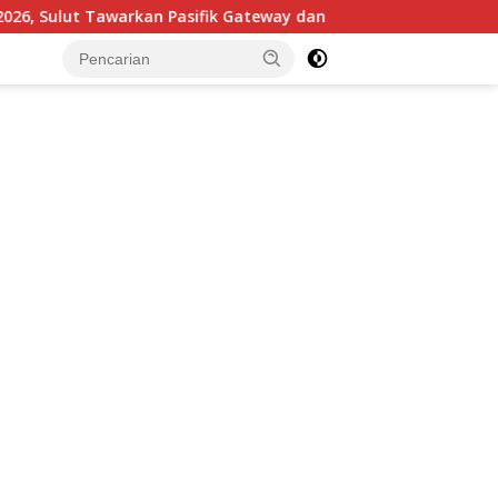
n Pasifik Gateway dan Hilirisasi Kelapa ke Investor
B