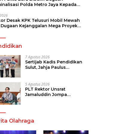
minalisasi Polda Metro Jaya Kepada
see Monicha Elshaday
i 2026
kor Desak KPK Telusuri Mobil Mewah
 Dugaan Kejanggalan Mega Proyek
n di BPJN
ndidikan
7 Agustus 2026
Sertijab Kadis Pendidikan
Sulut, Jahja Paulus
Rondonuwu Siap Lanjutkan
Program Strategis
Pendidikan
5 Agustus 2026
PLT Rektor Unsrat
Jamaluddin Jompa
Tekankan 7 Poin, Pastikan
Layanan Akademik dan
Kampus Kondusif
ita Olahraga