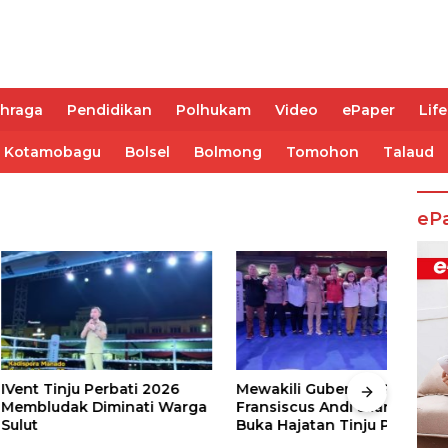
ahraga
Pendidikan
Polhukam
Video
ePaper
Life
Kotamobagu
Bolsel
Bolmong
Tomohon
Talaud
eP
nju Perbati 2026
Mewakili Gubernur Sulut, dr
Juar
ak Diminati Warga
Fransiscus Andi Silangen,
Keju
Buka Hajatan Tinju Perbati
2026
Sulut, Memperebutkan Piala
Wali