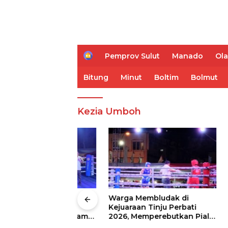
H
Pemprov Sulut
Manado
Ol
o
m
Bitung
Minut
Boltim
Bolmut
e
Kezia Umboh
 Wali Kota
Warga Membludak di
IVent Ti
drei
Kejuaraan Tinju Perbati
Memblud
rio Boxing Camp
2026, Memperebutkan Piala
Sulut
 Tinju Perbati
Wali Kota