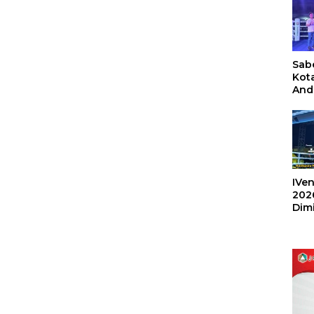
Sabe
Kot
And
Ang
Box
Umu
202
IVen
202
Dim
Sulu