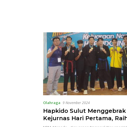
Olahraga
9 November 2024
Hapkido Sulut Menggebrak
Kejurnas Hari Pertama, Ra
Perak dan Perunggu