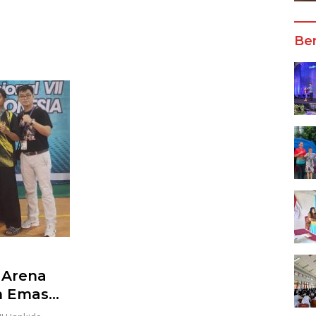
Wali Kota Manado
Ber
 Arena
ih Emas