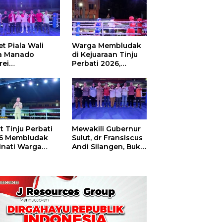
t Piala Wali
Warga Membludak
a Manado
di Kejuaraan Tinju
rei
Perbati 2026,
ouw,Sario
Memperebutkan
ing Camp Juara
Piala Wali Kota
m Tinju Perbati
6
t Tinju Perbati
Mewakili Gubernur
6 Membludak
Sulut, dr Fransiscus
inati Warga
Andi Silangen, Buka
t
Hajatan Tinju
Perbati Sulut,
Memperebutkan
Piala Wali Kota
Manado