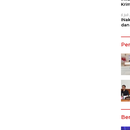
Kri
She
6 Jul
INa
dan
Jala
Pe
Ber