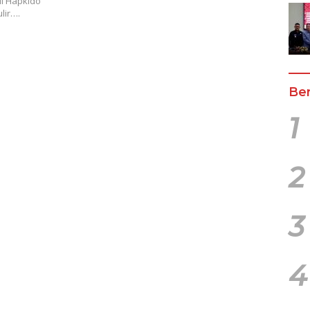
II Hapkido
lir….
Ber
1
2
3
4