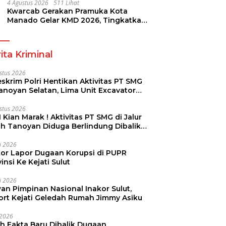
4 Agustus 2026
511 Lihat
Kwarcab Gerakan Pramuka Kota
Manado Gelar KMD 2026, Tingkatkan
Kompetensi 36 Calon Pembina
Pramuka
ita Kriminal
stus 2026
skrim Polri Hentikan Aktivitas PT SMG
Tanoyan Selatan, Lima Unit Excavator
ut Diamankan
stus 2026
 Kian Marak ! Aktivitas PT SMG di Jalur
uh Tanoyan Diduga Berlindung Dibalik
KUD Perintis
li 2026
kor Lapor Dugaan Korupsi di PUPR
insi Ke Kejati Sulut
li 2026
an Pimpinan Nasional Inakor Sulut,
ort Kejati Geledah Rumah Jimmy Asiku
i 2026
ah Fakta Baru Dibalik Dugaan