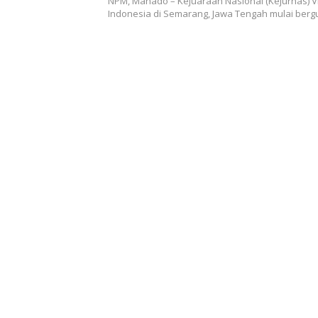
NPM, Manado – Kejuaraan Nasional (Kejurnas) V
Indonesia di Semarang, Jawa Tengah mulai bergu