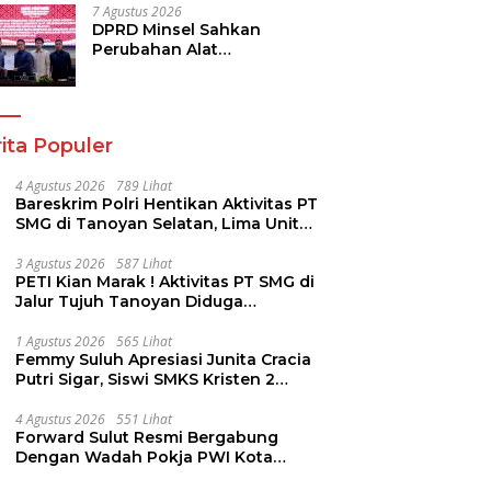
7 Agustus 2026
DPRD Minsel Sahkan
Perubahan Alat
Kelengkapan Dewan dan
Sepakati KUA-PPAS 2027
ita Populer
4 Agustus 2026
789 Lihat
Bareskrim Polri Hentikan Aktivitas PT
SMG di Tanoyan Selatan, Lima Unit
Excavator Turut Diamankan
3 Agustus 2026
587 Lihat
PETI Kian Marak ! Aktivitas PT SMG di
Jalur Tujuh Tanoyan Diduga
Berlindung Dibalik IUP KUD Perintis
1 Agustus 2026
565 Lihat
Femmy Suluh Apresiasi Junita Cracia
Putri Sigar, Siswi SMKS Kristen 2
Tomohon Raih Medali Perak LKS
Dikmen Nasional 2026
4 Agustus 2026
551 Lihat
Forward Sulut Resmi Bergabung
Dengan Wadah Pokja PWI Kota
Manado