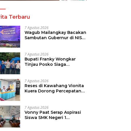
ita Terbaru
7 Agustus 2026
Wagub Mailangkay Bacakan
Sambutan Gubernur di NISF
2026, Sulut Tawarkan
Pasifik Gateway dan
Hilirisasi Kelapa ke Investor
7 Agustus 2026
Bupati Franky Wongkar
Tinjau Posko Siaga
Karhutla, Pastikan
Kesiapsiagaan Hadapi
Musim Kemarau
7 Agustus 2026
Reses di Kawahang Vionita
Kuera Dorong Percepatan
Pembangunan di Nusa
Utara
7 Agustus 2026
Vonny Paat Serap Aspirasi
Siswa SMK Negeri 1
Tondano