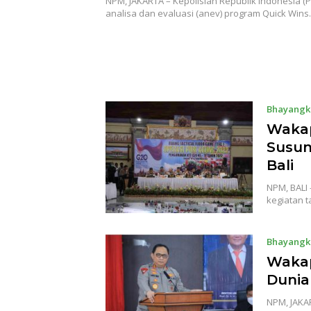
NPM, JAKARTA – Kepolisian Republik Indonesia (P
analisa dan evaluasi (anev) program Quick Win
Bhayangk
Wakap
Susun
Bali
NPM, BALI
kegiatan t
Bhayangk
Wakap
Dunia
NPM, JAKA