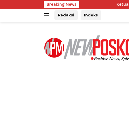
Langsung
Breaking News
Ketua MKKS SMA se-Sul
ke
konten
Redaksi
Indeks