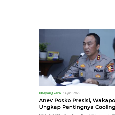
Bhayangkara
14 Juni 2023
Anev Posko Presisi, Wakapol
Ungkap Pentingnya Coolin
Jelang Pemilu 2024