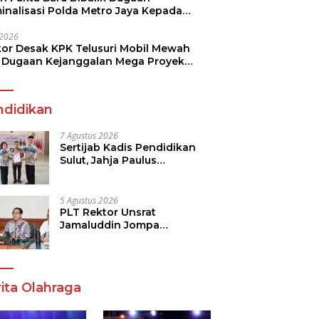
minalisasi Polda Metro Jaya Kepada
see Monicha Elshaday
i 2026
kor Desak KPK Telusuri Mobil Mewah
 Dugaan Kejanggalan Mega Proyek
n di BPJN
ndidikan
7 Agustus 2026
Sertijab Kadis Pendidikan
Sulut, Jahja Paulus
Rondonuwu Siap Lanjutkan
Program Strategis
Pendidikan
5 Agustus 2026
PLT Rektor Unsrat
Jamaluddin Jompa
Tekankan 7 Poin, Pastikan
Layanan Akademik dan
Kampus Kondusif
ita Olahraga