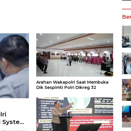
Wali Kota Manado
Ber
Arahan Wakapolri Saat Membuka
Dik Sespimti Polri Dikreg 32
ri
g System