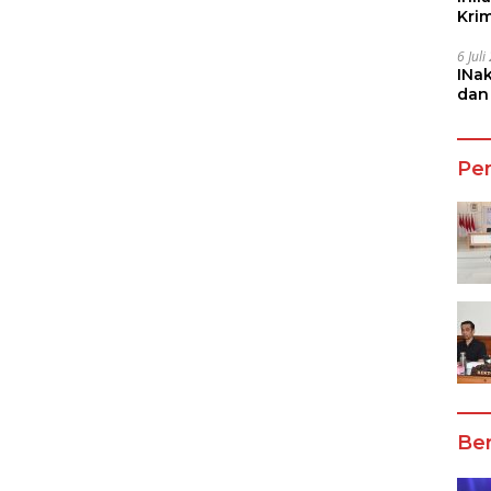
Kri
She
6 Jul
INa
dan
Jala
Pe
Ber