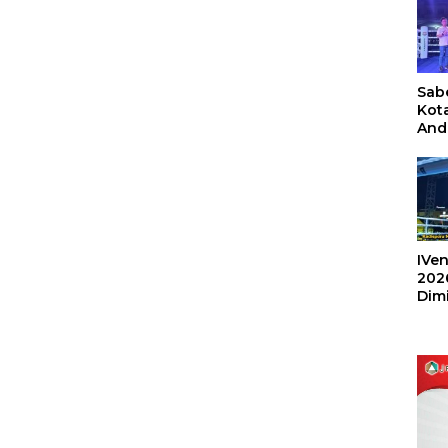
Sabe
Kot
And
Ang
Box
Umu
202
IVen
202
Dim
Sulu