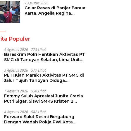
Hilirisasi/BKPM
7 Agustus 2026
Gelar Reses di Banjar Banua
Karta, Angelia Regina
Wenas Janji Perjuangkan
Semua Aspirasi
ita Populer
4 Agustus 2026
773 Lihat
Bareskrim Polri Hentikan Aktivitas PT
SMG di Tanoyan Selatan, Lima Unit
Excavator Turut Diamankan
3 Agustus 2026
577 Lihat
PETI Kian Marak ! Aktivitas PT SMG di
Jalur Tujuh Tanoyan Diduga
Berlindung Dibalik IUP KUD Perintis
1 Agustus 2026
550 Lihat
Femmy Suluh Apresiasi Junita Cracia
Putri Sigar, Siswi SMKS Kristen 2
Tomohon Raih Medali Perak LKS
Dikmen Nasional 2026
4 Agustus 2026
542 Lihat
Forward Sulut Resmi Bergabung
Dengan Wadah Pokja PWI Kota
Manado