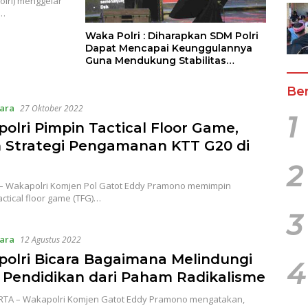
olri) menggelar
s…
Waka Polri : Diharapkan SDM Polri
Dapat Mencapai Keunggulannya
Guna Mendukung Stabilitas
Keamanan
Ber
ara
27 Oktober 2022
1
olri Pimpin Tactical Floor Game,
 Strategi Pengamanan KTT G20 di
2
 – Wakapolri Komjen Pol Gatot Eddy Pramono memimpin
actical floor game (TFG)…
3
ara
12 Agustus 2022
olri Bicara Bagaimana Melindungi
4
 Pendidikan dari Paham Radikalisme
RTA – Wakapolri Komjen Gatot Eddy Pramono mengatakan,