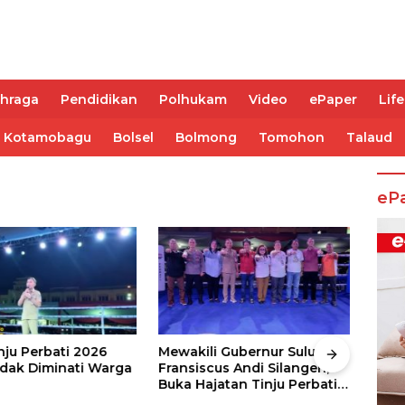
ahraga
Pendidikan
Polhukam
Video
ePaper
Life
Kotamobagu
Bolsel
Bolmong
Tomohon
Talaud
eP
nju Perbati 2026
Mewakili Gubernur Sulut, dr
Juar
ak Diminati Warga
Fransiscus Andi Silangen,
Keju
Buka Hajatan Tinju Perbati
2026
Sulut, Memperebutkan Piala
Wali