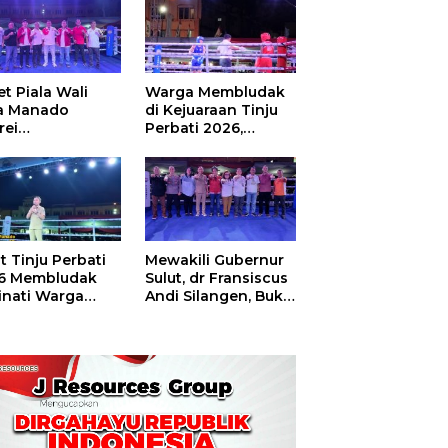
t Piala Wali
Warga Membludak
a Manado
di Kejuaraan Tinju
rei
Perbati 2026,
ouw,Sario
Memperebutkan
ing Camp Juara
Piala Wali Kota
m Tinju Perbati
6
t Tinju Perbati
Mewakili Gubernur
6 Membludak
Sulut, dr Fransiscus
inati Warga
Andi Silangen, Buka
t
Hajatan Tinju
Perbati Sulut,
Memperebutkan
Piala Wali Kota
Manado