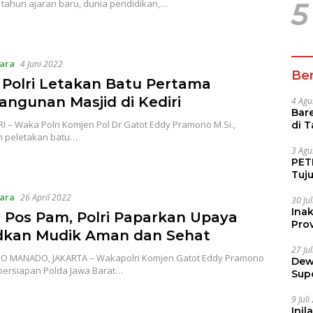
tahun ajaran baru, dunia pendidikan,…
5
ara
4 Juni 2022
Ber
Polri Letakan Batu Pertama
ngunan Masjid di Kediri
4 Agu
Bare
I – Waka Polri Komjen Pol Dr Gatot Eddy Pramono M.Si.,
di 
 peletakan batu…
Tur
3 Agu
PETI
Tuj
IUP 
ara
26 April 2022
30 Ju
Ina
u Pos Pam, Polri Paparkan Upaya
Prov
kan Mudik Aman dan Sehat
27 Ju
 MANADO, JAKARTA – Wakapolri Komjen Gatot Eddy Pramono
Dew
persiapan Polda Jawa Barat…
Sup
9 Jul
Inil