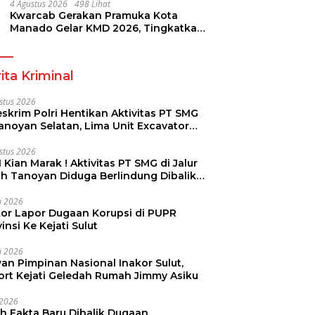
4 Agustus 2026
498 Lihat
Kwarcab Gerakan Pramuka Kota
Manado Gelar KMD 2026, Tingkatkan
Kompetensi 36 Calon Pembina
Pramuka
ita Kriminal
stus 2026
skrim Polri Hentikan Aktivitas PT SMG
Tanoyan Selatan, Lima Unit Excavator
ut Diamankan
stus 2026
 Kian Marak ! Aktivitas PT SMG di Jalur
uh Tanoyan Diduga Berlindung Dibalik
KUD Perintis
li 2026
kor Lapor Dugaan Korupsi di PUPR
insi Ke Kejati Sulut
li 2026
an Pimpinan Nasional Inakor Sulut,
ort Kejati Geledah Rumah Jimmy Asiku
i 2026
ah Fakta Baru Dibalik Dugaan