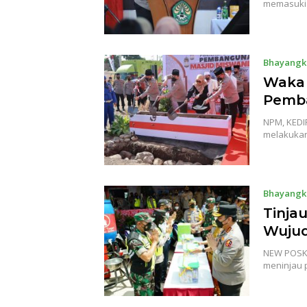
memasuki 
Bhayangk
Waka 
Pemba
NPM, KEDIR
melakukan
Bhayangk
Tinja
Wujud
NEW POSKO
meninjau 