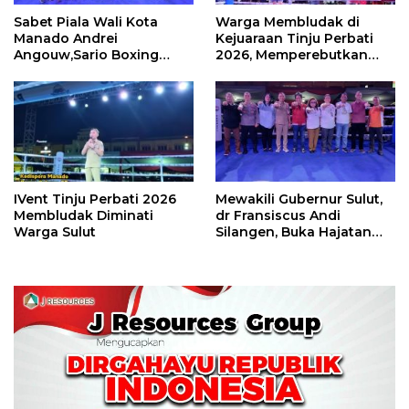
Sabet Piala Wali Kota
Warga Membludak di
Manado Andrei
Kejuaraan Tinju Perbati
Angouw,Sario Boxing
2026, Memperebutkan
Camp Juara Umum Tinju
Piala Wali Kota
Perbati 2026
IVent Tinju Perbati 2026
Mewakili Gubernur Sulut,
Membludak Diminati
dr Fransiscus Andi
Warga Sulut
Silangen, Buka Hajatan
Tinju Perbati Sulut,
Memperebutkan Piala
Wali Kota Manado