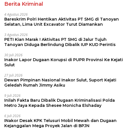
Berita Kriminal
4 Agustus 2026
Bareskrim Polri Hentikan Aktivitas PT SMG di Tanoyan
Selatan, Lima Unit Excavator Turut Diamankan
3 Agustus 2026
PETI Kian Marak ! Aktivitas PT SMG di Jalur Tujuh
Tanoyan Diduga Berlindung Dibalik IUP KUD Perintis
30 Juli 2026
Inakor Lapor Dugaan Korupsi di PUPR Provinsi Ke Kejati
Sulut
27 Juli 2026
Dewan Pimpinan Nasional Inakor Sulut, Suport Kejati
Geledah Rumah Jimmy Asiku
9 Juli 2026
Inilah Fakta Baru Dibalik Dugaan Kriminalisasi Polda
Metro Jaya Kepada Shesee Monicha Elshaday
6 Juli 2026
INakor Desak KPK Telusuri Mobil Mewah dan Dugaan
Kejanggalan Mega Proyek Jalan di BPJN