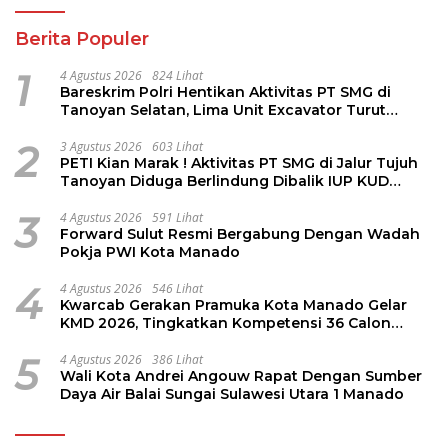
Berita Populer
1
4 Agustus 2026
824 Lihat
Bareskrim Polri Hentikan Aktivitas PT SMG di
Tanoyan Selatan, Lima Unit Excavator Turut
Diamankan
2
3 Agustus 2026
603 Lihat
PETI Kian Marak ! Aktivitas PT SMG di Jalur Tujuh
Tanoyan Diduga Berlindung Dibalik IUP KUD
Perintis
3
4 Agustus 2026
591 Lihat
Forward Sulut Resmi Bergabung Dengan Wadah
Pokja PWI Kota Manado
4
4 Agustus 2026
546 Lihat
Kwarcab Gerakan Pramuka Kota Manado Gelar
KMD 2026, Tingkatkan Kompetensi 36 Calon
Pembina Pramuka
5
4 Agustus 2026
386 Lihat
Wali Kota Andrei Angouw Rapat Dengan Sumber
Daya Air Balai Sungai Sulawesi Utara 1 Manado