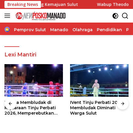
Langsung
ngdam Dorong Kemajuan Sulut
Breaking News
Wabup Theodorus Kawatu 
ke
konten
Home
Pemprov Sulut
Manado
Olahraga
Pendidikan
Po
Lexi Mantiri
Warga Membludak di
IVent Tinju Perbati 2026
Kejuaraan Tinju Perbati
Membludak Diminati
2026, Memperebutkan
Warga Sulut
Piala Wali Kota