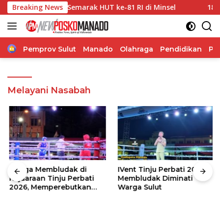
Langsung
Fun Run 5K Semarak HUT ke-81 RI di Minsel
Breaking News
180 Mahasis
ke
konten
Home
Pemprov Sulut
Manado
Olahraga
Pendidikan
Po
Melayani Nasabah
Warga Membludak di
IVent Tinju Perbati 2026
Kejuaraan Tinju Perbati
Membludak Diminati
2026, Memperebutkan
Warga Sulut
Piala Wali Kota