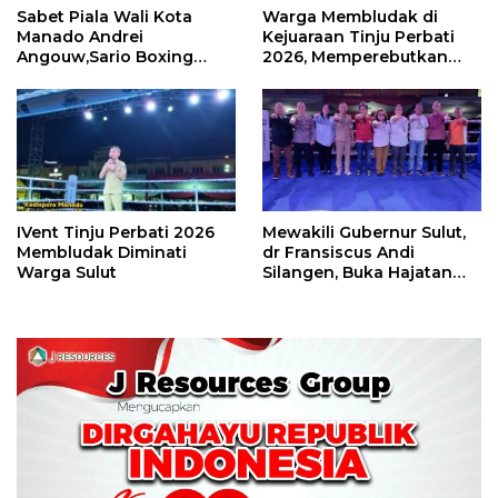
Sabet Piala Wali Kota
Warga Membludak di
Manado Andrei
Kejuaraan Tinju Perbati
Angouw,Sario Boxing
2026, Memperebutkan
Camp Juara Umum Tinju
Piala Wali Kota
Perbati 2026
IVent Tinju Perbati 2026
Mewakili Gubernur Sulut,
Membludak Diminati
dr Fransiscus Andi
Warga Sulut
Silangen, Buka Hajatan
Tinju Perbati Sulut,
Memperebutkan Piala
Wali Kota Manado