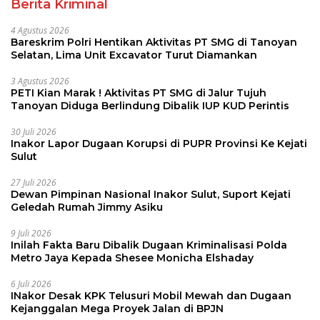
Berita Kriminal
4 Agustus 2026
Bareskrim Polri Hentikan Aktivitas PT SMG di Tanoyan
Selatan, Lima Unit Excavator Turut Diamankan
3 Agustus 2026
PETI Kian Marak ! Aktivitas PT SMG di Jalur Tujuh
Tanoyan Diduga Berlindung Dibalik IUP KUD Perintis
30 Juli 2026
Inakor Lapor Dugaan Korupsi di PUPR Provinsi Ke Kejati
Sulut
27 Juli 2026
Dewan Pimpinan Nasional Inakor Sulut, Suport Kejati
Geledah Rumah Jimmy Asiku
9 Juli 2026
Inilah Fakta Baru Dibalik Dugaan Kriminalisasi Polda
Metro Jaya Kepada Shesee Monicha Elshaday
6 Juli 2026
INakor Desak KPK Telusuri Mobil Mewah dan Dugaan
Kejanggalan Mega Proyek Jalan di BPJN