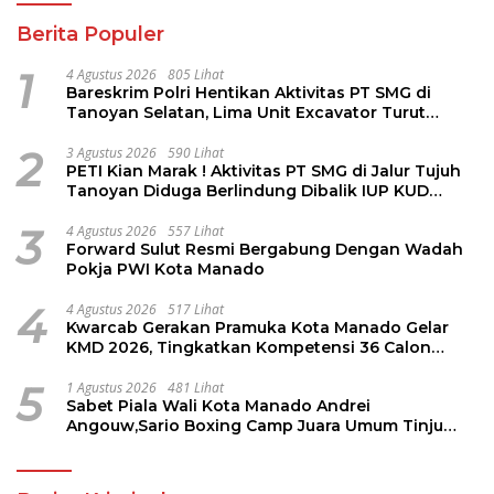
Berita Populer
1
4 Agustus 2026
805 Lihat
Bareskrim Polri Hentikan Aktivitas PT SMG di
Tanoyan Selatan, Lima Unit Excavator Turut
Diamankan
2
3 Agustus 2026
590 Lihat
PETI Kian Marak ! Aktivitas PT SMG di Jalur Tujuh
Tanoyan Diduga Berlindung Dibalik IUP KUD
Perintis
3
4 Agustus 2026
557 Lihat
Forward Sulut Resmi Bergabung Dengan Wadah
Pokja PWI Kota Manado
4
4 Agustus 2026
517 Lihat
Kwarcab Gerakan Pramuka Kota Manado Gelar
KMD 2026, Tingkatkan Kompetensi 36 Calon
Pembina Pramuka
5
1 Agustus 2026
481 Lihat
Sabet Piala Wali Kota Manado Andrei
Angouw,Sario Boxing Camp Juara Umum Tinju
Perbati 2026