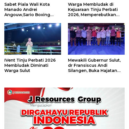
Sabet Piala Wali Kota
Warga Membludak di
Manado Andrei
Kejuaraan Tinju Perbati
Angouw,Sario Boxing
2026, Memperebutkan
Camp Juara Umum Tinju
Piala Wali Kota
Perbati 2026
IVent Tinju Perbati 2026
Mewakili Gubernur Sulut,
Membludak Diminati
dr Fransiscus Andi
Warga Sulut
Silangen, Buka Hajatan
Tinju Perbati Sulut,
Memperebutkan Piala
Wali Kota Manado