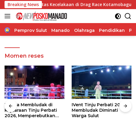
Langsung
Mendalam Atas Kecelakaan di Drag Race Kotamobagu
Breaking News
T
ke
konten
Home
Pemprov Sulut
Manado
Olahraga
Pendidikan
Po
Momen reses
Warga Membludak di
IVent Tinju Perbati 2026
Kejuaraan Tinju Perbati
Membludak Diminati
2026, Memperebutkan
Warga Sulut
Piala Wali Kota