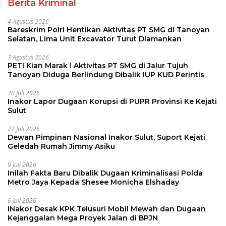
Berita Kriminal
4 Agustus 2026
Bareskrim Polri Hentikan Aktivitas PT SMG di Tanoyan
Selatan, Lima Unit Excavator Turut Diamankan
3 Agustus 2026
PETI Kian Marak ! Aktivitas PT SMG di Jalur Tujuh
Tanoyan Diduga Berlindung Dibalik IUP KUD Perintis
30 Juli 2026
Inakor Lapor Dugaan Korupsi di PUPR Provinsi Ke Kejati
Sulut
27 Juli 2026
Dewan Pimpinan Nasional Inakor Sulut, Suport Kejati
Geledah Rumah Jimmy Asiku
9 Juli 2026
Inilah Fakta Baru Dibalik Dugaan Kriminalisasi Polda
Metro Jaya Kepada Shesee Monicha Elshaday
6 Juli 2026
INakor Desak KPK Telusuri Mobil Mewah dan Dugaan
Kejanggalan Mega Proyek Jalan di BPJN