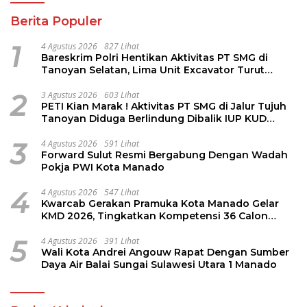
Berita Populer
1
4 Agustus 2026
827 Lihat
Bareskrim Polri Hentikan Aktivitas PT SMG di
Tanoyan Selatan, Lima Unit Excavator Turut
Diamankan
2
3 Agustus 2026
603 Lihat
PETI Kian Marak ! Aktivitas PT SMG di Jalur Tujuh
Tanoyan Diduga Berlindung Dibalik IUP KUD
Perintis
3
4 Agustus 2026
591 Lihat
Forward Sulut Resmi Bergabung Dengan Wadah
Pokja PWI Kota Manado
4
4 Agustus 2026
547 Lihat
Kwarcab Gerakan Pramuka Kota Manado Gelar
KMD 2026, Tingkatkan Kompetensi 36 Calon
Pembina Pramuka
5
4 Agustus 2026
391 Lihat
Wali Kota Andrei Angouw Rapat Dengan Sumber
Daya Air Balai Sungai Sulawesi Utara 1 Manado