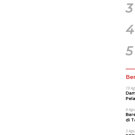
3
4
5
Ber
10 Ag
Damp
Pela
4 Agu
Bare
di 
Tur
3 Agu