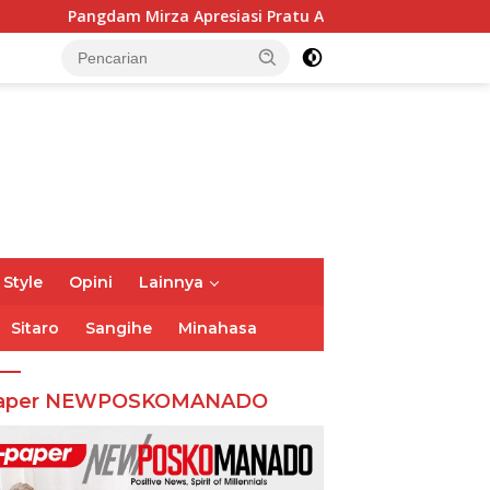
m Mirza Apresiasi Pratu Arif, Juara II PSM TNI AD
Bupa
 Style
Opini
Lainnya
Sitaro
Sangihe
Minahasa
aper NEWPOSKOMANADO