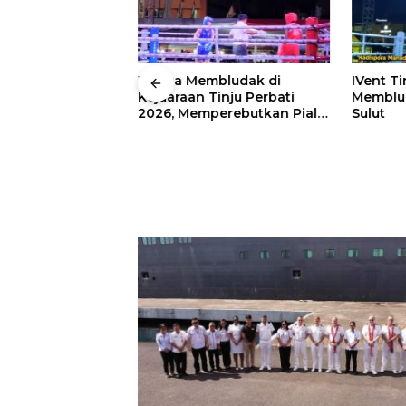
 Wali Kota
Warga Membludak di
IVent Ti
drei
Kejuaraan Tinju Perbati
Memblud
rio Boxing Camp
2026, Memperebutkan Piala
Sulut
 Tinju Perbati
Wali Kota