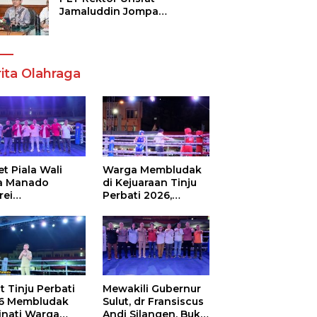
Jamaluddin Jompa
Tekankan 7 Poin, Pastikan
Layanan Akademik dan
Kampus Kondusif
ita Olahraga
t Piala Wali
Warga Membludak
a Manado
di Kejuaraan Tinju
rei
Perbati 2026,
ouw,Sario
Memperebutkan
ing Camp Juara
Piala Wali Kota
m Tinju Perbati
6
t Tinju Perbati
Mewakili Gubernur
6 Membludak
Sulut, dr Fransiscus
inati Warga
Andi Silangen, Buka