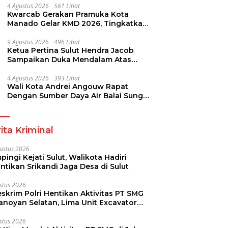
4 Agustus 2026
561 Lihat
Kwarcab Gerakan Pramuka Kota
Manado Gelar KMD 2026, Tingkatkan
Kompetensi 36 Calon Pembina
Pramuka
9 Agustus 2026
496 Lihat
Ketua Pertina Sulut Hendra Jacob
Sampaikan Duka Mendalam Atas
Kecelakaan di Drag Race
Kotamobagu
4 Agustus 2026
393 Lihat
Wali Kota Andrei Angouw Rapat
Dengan Sumber Daya Air Balai Sungai
Sulawesi Utara 1 Manado
ita Kriminal
ustus 2026
ingi Kejati Sulut, Walikota Hadiri
ntikan Srikandi Jaga Desa di Sulut
stus 2026
skrim Polri Hentikan Aktivitas PT SMG
Tanoyan Selatan, Lima Unit Excavator
ut Diamankan
stus 2026