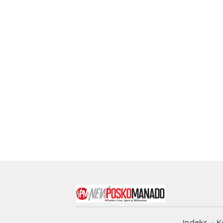
Indeks
K