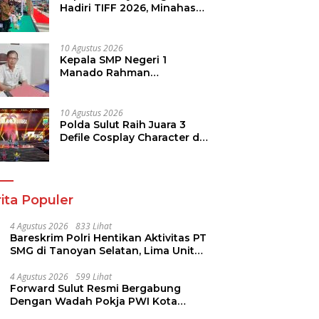
Hadiri TIFF 2026, Minahasa
Selatan Tampilkan Float di
Tournament of Flowers
10 Agustus 2026
Kepala SMP Negeri 1
Manado Rahman
Manggopa: Kami Dukung
Aplikasi SI KANGGURU,
Sangat Membantu
10 Agustus 2026
Polda Sulut Raih Juara 3
Defile Cosplay Character di
Kapolri Cup E-Sports 2026
ita Populer
4 Agustus 2026
833 Lihat
Bareskrim Polri Hentikan Aktivitas PT
SMG di Tanoyan Selatan, Lima Unit
Excavator Turut Diamankan
4 Agustus 2026
599 Lihat
Forward Sulut Resmi Bergabung
Dengan Wadah Pokja PWI Kota
Manado