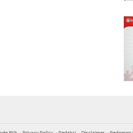
Sulu
ode Etik
Privacy Policy
Redaksi
Disclaimer
Pedoman M