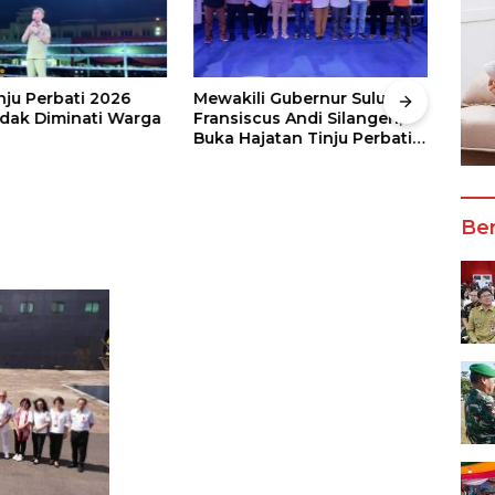
nju Perbati 2026
Mewakili Gubernur Sulut, dr
Juar
ak Diminati Warga
Fransiscus Andi Silangen,
Keju
Buka Hajatan Tinju Perbati
2026
Sulut, Memperebutkan Piala
Wali
Wali Kota Manado
Ber