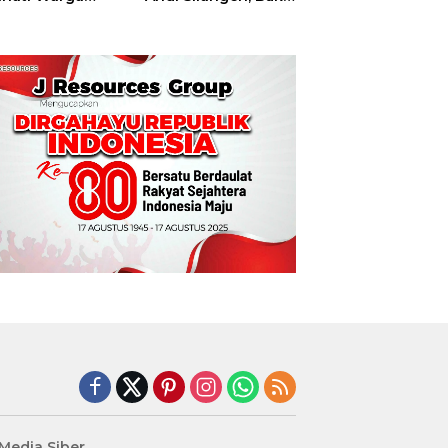
t
Hajatan Tinju
Perbati Sulut,
Memperebutkan
Piala Wali Kota
Manado
edia Siber