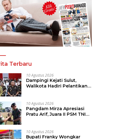
a Tinju Asia Ramaikan
Panitia Tinju Perbati 2026
R
araan Tinju Perbati
dan Pihak Mega Jasa
T
 Memperebutkan Piala
Kelolah All Out Siapkan
B
 Kota Manado
Lokasi Pertandingan
P
ita Terbaru
10 Agustus 2026
Dampingi Kejati Sulut,
Walikota Hadiri Pelantikan
Srikandi Jaga Desa di Sulut
10 Agustus 2026
Pangdam Mirza Apresiasi
Pratu Arif, Juara II PSM TNI
AD
10 Agustus 2026
Bupati Franky Wongkar