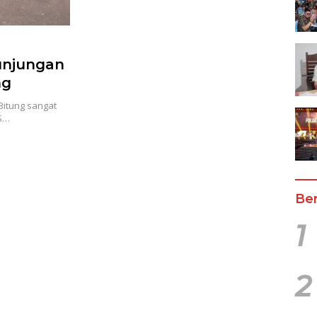
unjungan
ng
Bitung sangat
MS…
Ber
1
2