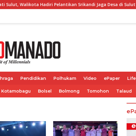
ta Hadiri Pelantikan Srikandi Jaga Desa di Sulut
Pangda
ahraga
Pendidikan
Polhukam
Video
ePaper
Life
Kotamobagu
Bolsel
Bolmong
Tomohon
Talaud
eP