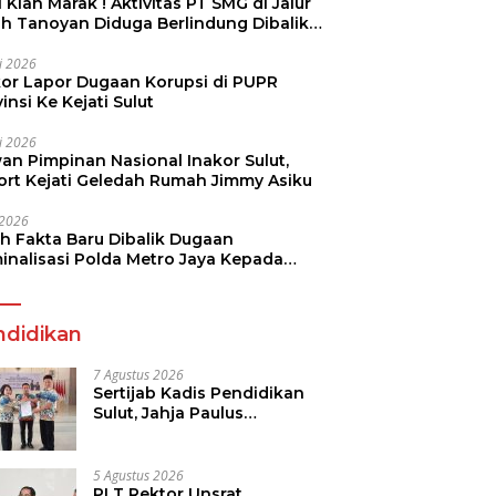
 Kian Marak ! Aktivitas PT SMG di Jalur
uh Tanoyan Diduga Berlindung Dibalik
KUD Perintis
li 2026
kor Lapor Dugaan Korupsi di PUPR
insi Ke Kejati Sulut
li 2026
an Pimpinan Nasional Inakor Sulut,
ort Kejati Geledah Rumah Jimmy Asiku
i 2026
ah Fakta Baru Dibalik Dugaan
minalisasi Polda Metro Jaya Kepada
see Monicha Elshaday
ndidikan
7 Agustus 2026
Sertijab Kadis Pendidikan
Sulut, Jahja Paulus
Rondonuwu Siap Lanjutkan
Program Strategis
Pendidikan
5 Agustus 2026
PLT Rektor Unsrat