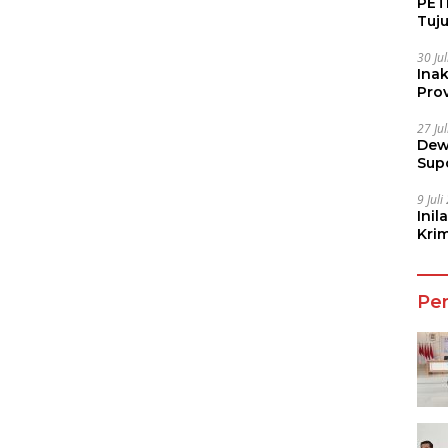
PETI
Tuj
IUP 
30 Ju
Ina
Prov
27 Ju
Dew
Sup
9 Jul
Inil
Kri
She
Pe