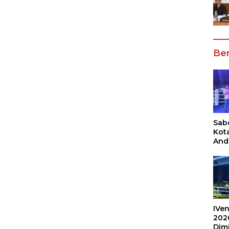
Ber
Sabe
Kot
And
Ang
Box
Umu
202
IVen
202
Dim