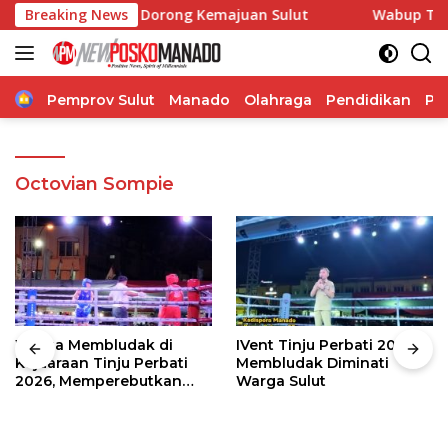
Langsung
asi, Pangdam Dorong Kemajuan Sulut
Breaking News
Wabup Theodorus K
ke
konten
Home
Pemprov Sulut
Manado
Olahraga
Pendidikan
Po
Octovian Sompie
Warga Membludak di
IVent Tinju Perbati 2026
Kejuaraan Tinju Perbati
Membludak Diminati
2026, Memperebutkan
Warga Sulut
Piala Wali Kota