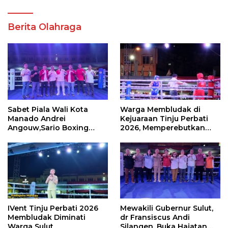
Berita Olahraga
Sabet Piala Wali Kota
Warga Membludak di
Manado Andrei
Kejuaraan Tinju Perbati
Angouw,Sario Boxing
2026, Memperebutkan
Camp Juara Umum Tinju
Piala Wali Kota
Perbati 2026
IVent Tinju Perbati 2026
Mewakili Gubernur Sulut,
Membludak Diminati
dr Fransiscus Andi
Warga Sulut
Silangen, Buka Hajatan