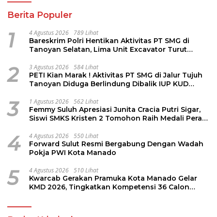
Berita Populer
1
4 Agustus 2026
789 Lihat
Bareskrim Polri Hentikan Aktivitas PT SMG di
Tanoyan Selatan, Lima Unit Excavator Turut
Diamankan
2
3 Agustus 2026
584 Lihat
PETI Kian Marak ! Aktivitas PT SMG di Jalur Tujuh
Tanoyan Diduga Berlindung Dibalik IUP KUD
Perintis
3
1 Agustus 2026
562 Lihat
Femmy Suluh Apresiasi Junita Cracia Putri Sigar,
Siswi SMKS Kristen 2 Tomohon Raih Medali Perak
LKS Dikmen Nasional 2026
4
4 Agustus 2026
550 Lihat
Forward Sulut Resmi Bergabung Dengan Wadah
Pokja PWI Kota Manado
5
4 Agustus 2026
510 Lihat
Kwarcab Gerakan Pramuka Kota Manado Gelar
KMD 2026, Tingkatkan Kompetensi 36 Calon
Pembina Pramuka