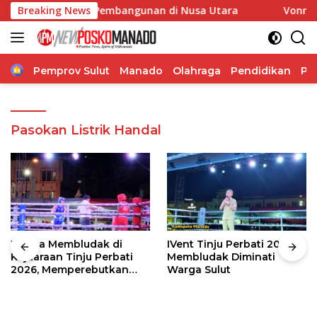
Langsung
 Percepatan Pembangunan di Nusa Utara
Breaking News
Vonny Paat Se
ke
konten
Home
Pemprov Sulut
Manado
Olahraga
Pendidikan
Po
Pasokan Listrik Handal
Warga Membludak di
IVent Tinju Perbati 2026
Kejuaraan Tinju Perbati
Membludak Diminati
2026, Memperebutkan
Warga Sulut
Piala Wali Kota