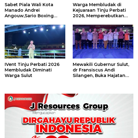
Sabet Piala Wali Kota
Warga Membludak di
Manado Andrei
Kejuaraan Tinju Perbati
Angouw,Sario Boxing
2026, Memperebutkan
Camp Juara Umum Tinju
Piala Wali Kota
Perbati 2026
IVent Tinju Perbati 2026
Mewakili Gubernur Sulut,
Membludak Diminati
dr Fransiscus Andi
Warga Sulut
Silangen, Buka Hajatan
Tinju Perbati Sulut,
Memperebutkan Piala
Wali Kota Manado