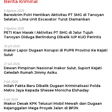
Berita Kriminal
4 Agustus 2026
Bareskrim Polri Hentikan Aktivitas PT SMG di Tanoyan
Selatan, Lima Unit Excavator Turut Diamankan
3 Agustus 2026
PETI Kian Marak ! Aktivitas PT SMG di Jalur Tujuh
Tanoyan Diduga Berlindung Dibalik IUP KUD Perintis
30 Juli 2026
Inakor Lapor Dugaan Korupsi di PUPR Provinsi Ke Kejati
Sulut
27 Juli 2026
Dewan Pimpinan Nasional Inakor Sulut, Suport Kejati
Geledah Rumah Jimmy Asiku
9 Juli 2026
Inilah Fakta Baru Dibalik Dugaan Kriminalisasi Polda
Metro Jaya Kepada Shesee Monicha Elshaday
6 Juli 2026
INakor Desak KPK Telusuri Mobil Mewah dan Dugaan
Kejanggalan Mega Proyek Jalan di BPJN