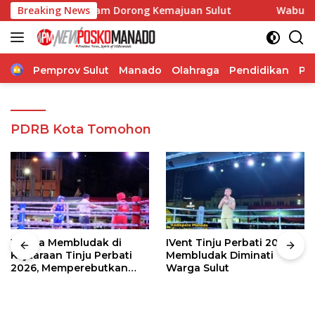
Langsung
aborasi, Pangdam Dorong Kemajuan Sulut
Breaking News
Wabup Theodo
ke
konten
Home
Pemprov Sulut
Manado
Olahraga
Pendidikan
Po
PDRB Kota Tomohon
Warga Membludak di
IVent Tinju Perbati 2026
Kejuaraan Tinju Perbati
Membludak Diminati
2026, Memperebutkan
Warga Sulut
Piala Wali Kota