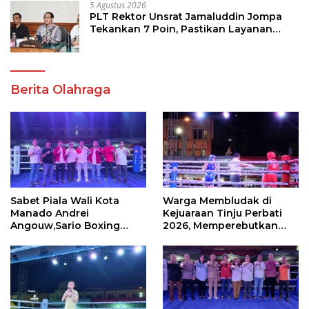
5 Agustus 2026
PLT Rektor Unsrat Jamaluddin Jompa
Tekankan 7 Poin, Pastikan Layanan
Akademik dan Kampus Kondusif
Berita Olahraga
Sabet Piala Wali Kota
Warga Membludak di
Manado Andrei
Kejuaraan Tinju Perbati
Angouw,Sario Boxing
2026, Memperebutkan
Camp Juara Umum Tinju
Piala Wali Kota
Perbati 2026