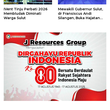
IVent Tinju Perbati 2026
Mewakili Gubernur Sulut,
Membludak Diminati
dr Fransiscus Andi
Warga Sulut
Silangen, Buka Hajatan
Tinju Perbati Sulut,
Memperebutkan Piala
Wali Kota Manado