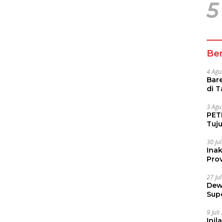
5
Ber
4 Agu
Bare
di 
Tur
3 Agu
PETI
Tuj
IUP 
30 Ju
Ina
Prov
27 Ju
Dew
Sup
9 Jul
Inil