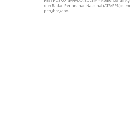
NEW POSKO MANADO, BOLTIM – Kementerian Agr
dan Badan Pertanahan Nasional (ATR/BPN) mem
penghargaan…