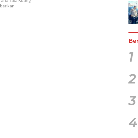
aria Tata Ruang
berikan
Ber
1
2
3
4