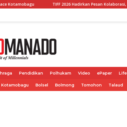
gu
TIFF 2026 Hadirkan Pesan Kolaborasi, Pangdam Doro
ahraga
Pendidikan
Polhukam
Video
ePaper
Life
Kotamobagu
Bolsel
Bolmong
Tomohon
Talaud