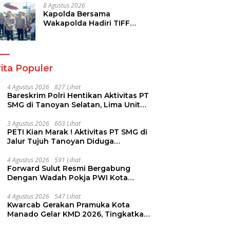
8 Agustus 2026
Kapolda Bersama
Wakapolda Hadiri TIFF
2026, Polda Sulut Dukung
Pariwisata dan Jamin
Keamanan
ita Populer
4 Agustus 2026
827 Lihat
Bareskrim Polri Hentikan Aktivitas PT
SMG di Tanoyan Selatan, Lima Unit
Excavator Turut Diamankan
3 Agustus 2026
603 Lihat
PETI Kian Marak ! Aktivitas PT SMG di
Jalur Tujuh Tanoyan Diduga
Berlindung Dibalik IUP KUD Perintis
4 Agustus 2026
591 Lihat
Forward Sulut Resmi Bergabung
Dengan Wadah Pokja PWI Kota
Manado
4 Agustus 2026
547 Lihat
Kwarcab Gerakan Pramuka Kota
Manado Gelar KMD 2026, Tingkatkan
Kompetensi 36 Calon Pembina