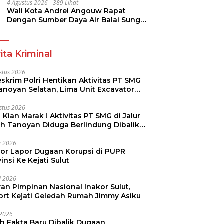
Pramuka
4 Agustus 2026
389 Lihat
Wali Kota Andrei Angouw Rapat
Dengan Sumber Daya Air Balai Sungai
Sulawesi Utara 1 Manado
ita Kriminal
stus 2026
skrim Polri Hentikan Aktivitas PT SMG
Tanoyan Selatan, Lima Unit Excavator
ut Diamankan
stus 2026
 Kian Marak ! Aktivitas PT SMG di Jalur
uh Tanoyan Diduga Berlindung Dibalik
KUD Perintis
li 2026
kor Lapor Dugaan Korupsi di PUPR
insi Ke Kejati Sulut
li 2026
an Pimpinan Nasional Inakor Sulut,
ort Kejati Geledah Rumah Jimmy Asiku
i 2026
ah Fakta Baru Dibalik Dugaan