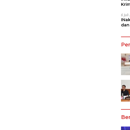
Kri
She
6 Jul
INa
dan
Jala
Pe
Ber