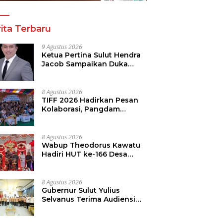
T
ita Terbaru
9 Agustus 2026
Ketua Pertina Sulut Hendra
Jacob Sampaikan Duka
Mendalam Atas Kecelakaan
di Drag Race Kotamobagu
8 Agustus 2026
TIFF 2026 Hadirkan Pesan
Kolaborasi, Pangdam
Dorong Kemajuan Sulut
8 Agustus 2026
Wabup Theodorus Kawatu
Hadiri HUT ke-166 Desa
Malola, Resmikan Gedung
ILP Posyandu
8 Agustus 2026
Gubernur Sulut Yulius
Selvanus Terima Audiensi
Kwarda Sulut, Ajak Bersatu
Bersama Bangun Sulut