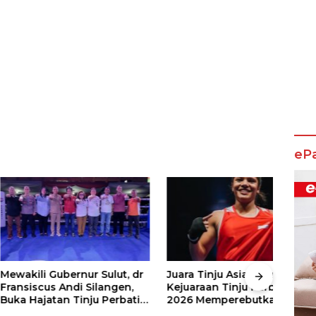
eP
 Gubernur Sulut, dr
Juara Tinju Asia Ramaikan
Pani
cus Andi Silangen,
Kejuaraan Tinju Perbati
dan 
jatan Tinju Perbati
2026 Memperebutkan Piala
Kelo
Memperebutkan Piala
Wali Kota Manado
Loka