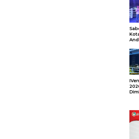
Sabe
Kot
And
Ang
Box
Umu
202
IVen
202
Dim
Sulu