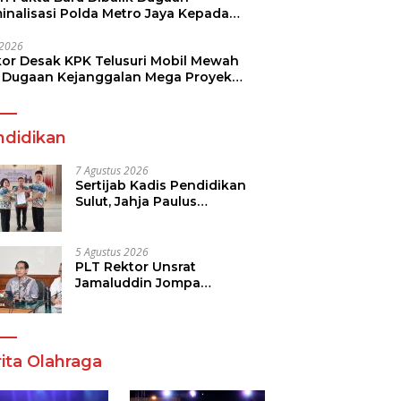
minalisasi Polda Metro Jaya Kepada
see Monicha Elshaday
i 2026
kor Desak KPK Telusuri Mobil Mewah
 Dugaan Kejanggalan Mega Proyek
n di BPJN
ndidikan
7 Agustus 2026
Sertijab Kadis Pendidikan
Sulut, Jahja Paulus
Rondonuwu Siap Lanjutkan
Program Strategis
Pendidikan
5 Agustus 2026
PLT Rektor Unsrat
Jamaluddin Jompa
Tekankan 7 Poin, Pastikan
Layanan Akademik dan
Kampus Kondusif
ita Olahraga