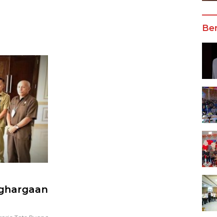
ta Manado
Ber
nghargaan