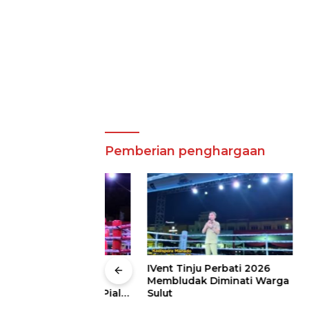
Pemberian penghargaan
bludak di
IVent Tinju Perbati 2026
Mewakili
inju Perbati
Membludak Diminati Warga
Fransis
erebutkan Piala
Sulut
Buka Ha
Sulut, 