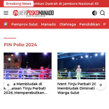
Langsung
, Siap Harumkan Daerah di Jambore Nasional XII
Breaking News
Wabup
ke
konten
Home
Pemprov Sulut
Manado
Olahraga
Pendidikan
Po
PIN Polio 2024
Warga Membludak di
IVent Tinju Perbati 2026
Kejuaraan Tinju Perbati
Membludak Diminati
2026, Memperebutkan
Warga Sulut
Piala Wali Kota