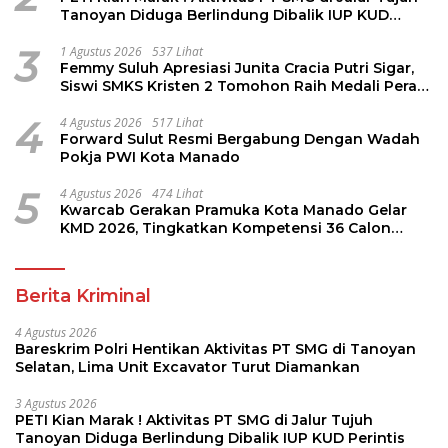
Tanoyan Diduga Berlindung Dibalik IUP KUD
Perintis
3
1 Agustus 2026
537 Lihat
Femmy Suluh Apresiasi Junita Cracia Putri Sigar,
Siswi SMKS Kristen 2 Tomohon Raih Medali Perak
LKS Dikmen Nasional 2026
4
4 Agustus 2026
517 Lihat
Forward Sulut Resmi Bergabung Dengan Wadah
Pokja PWI Kota Manado
5
4 Agustus 2026
474 Lihat
Kwarcab Gerakan Pramuka Kota Manado Gelar
KMD 2026, Tingkatkan Kompetensi 36 Calon
Pembina Pramuka
Berita Kriminal
4 Agustus 2026
Bareskrim Polri Hentikan Aktivitas PT SMG di Tanoyan
Selatan, Lima Unit Excavator Turut Diamankan
3 Agustus 2026
PETI Kian Marak ! Aktivitas PT SMG di Jalur Tujuh
Tanoyan Diduga Berlindung Dibalik IUP KUD Perintis