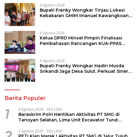
6 Agustus 2026
Bupati Franky Wongkar Tinjau Lokasi
Kebakaran GMIM Imanuel Kawangkoan
Bawah, Tegaskan Komitmen Dukung
Pemulihan
6 Agustus 2026
Ketua DPRD Minsel Pimpin Finalisasi
Pembahasan Rancangan KUA-PPAS
Tahun 2027
6 Agustus 2026
Bupati Franky Wongkar Hadiri Musda
Srikandi Jaga Desa Sulut, Perkuat Sinergi
Bangun Desa
Berita Populer
1
4 Agustus 2026
763 Lihat
Bareskrim Polri Hentikan Aktivitas PT SMG di
Tanoyan Selatan, Lima Unit Excavator Turut
Diamankan
2
3 Agustus 2026
569 Lihat
PETI Kian Marak ! Aktivitas PT SMG di Jalur Tujuh