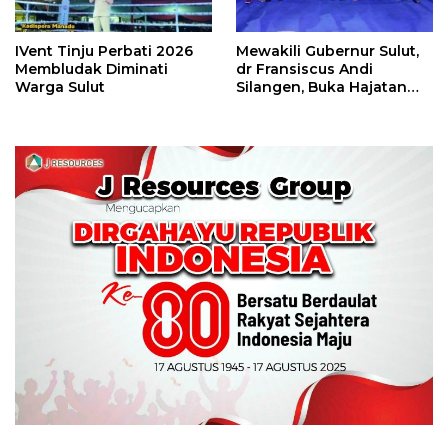
IVent Tinju Perbati 2026
Mewakili Gubernur Sulut,
Membludak Diminati
dr Fransiscus Andi
Warga Sulut
Silangen, Buka Hajatan
Tinju Perbati Sulut,
Memperebutkan Piala
Wali Kota Manado