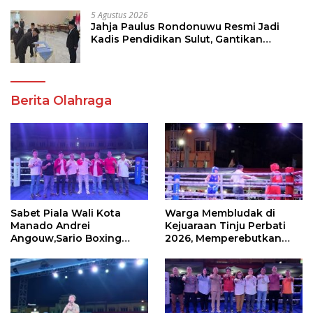
5 Agustus 2026
Jahja Paulus Rondonuwu Resmi Jadi
Kadis Pendidikan Sulut, Gantikan
Femmy J Suluh
Berita Olahraga
Sabet Piala Wali Kota
Warga Membludak di
Manado Andrei
Kejuaraan Tinju Perbati
Angouw,Sario Boxing
2026, Memperebutkan
Camp Juara Umum Tinju
Piala Wali Kota
Perbati 2026