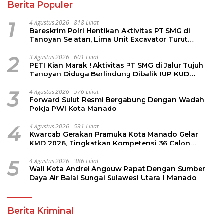
Berita Populer
1
4 Agustus 2026
818 Lihat
Bareskrim Polri Hentikan Aktivitas PT SMG di
Tanoyan Selatan, Lima Unit Excavator Turut
Diamankan
2
3 Agustus 2026
601 Lihat
PETI Kian Marak ! Aktivitas PT SMG di Jalur Tujuh
Tanoyan Diduga Berlindung Dibalik IUP KUD
Perintis
3
4 Agustus 2026
576 Lihat
Forward Sulut Resmi Bergabung Dengan Wadah
Pokja PWI Kota Manado
4
4 Agustus 2026
531 Lihat
Kwarcab Gerakan Pramuka Kota Manado Gelar
KMD 2026, Tingkatkan Kompetensi 36 Calon
Pembina Pramuka
5
4 Agustus 2026
386 Lihat
Wali Kota Andrei Angouw Rapat Dengan Sumber
Daya Air Balai Sungai Sulawesi Utara 1 Manado
Berita Kriminal