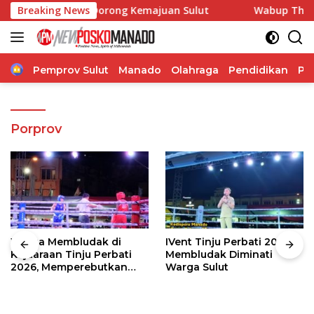
Langsung
, Pangdam Dorong Kemajuan Sulut
Breaking News
Wabup Theodorus Kaw
ke
konten
Home
Pemprov Sulut
Manado
Olahraga
Pendidikan
Po
Porprov
Warga Membludak di
IVent Tinju Perbati 2026
Kejuaraan Tinju Perbati
Membludak Diminati
2026, Memperebutkan
Warga Sulut
Piala Wali Kota