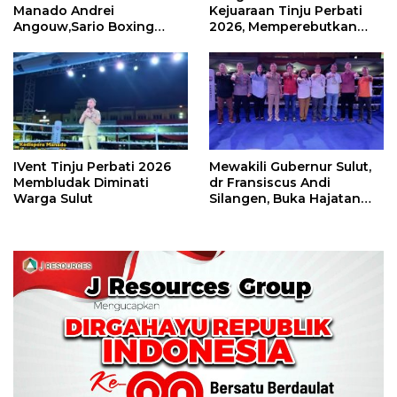
Manado Andrei
Kejuaraan Tinju Perbati
Angouw,Sario Boxing
2026, Memperebutkan
Camp Juara Umum Tinju
Piala Wali Kota
Perbati 2026
IVent Tinju Perbati 2026
Mewakili Gubernur Sulut,
Membludak Diminati
dr Fransiscus Andi
Warga Sulut
Silangen, Buka Hajatan
Tinju Perbati Sulut,
Memperebutkan Piala
Wali Kota Manado