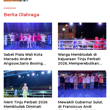
Berita Olahraga
Sabet Piala Wali Kota
Warga Membludak di
Manado Andrei
Kejuaraan Tinju Perbati
Angouw,Sario Boxing
2026, Memperebutkan
Camp Juara Umum Tinju
Piala Wali Kota
Perbati 2026
IVent Tinju Perbati 2026
Mewakili Gubernur Sulut,
Membludak Diminati
dr Fransiscus Andi