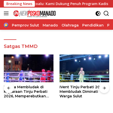
Langsung
o Telly Ticoalu: Kami Dukung Penuh Program Kadis Pendidika
Breaking News
ke
konten
Home
Pemprov Sulut
Manado
Olahraga
Pendidikan
Po
Satgas TMMD
Warga Membludak di
IVent Tinju Perbati 2026
Kejuaraan Tinju Perbati
Membludak Diminati
2026, Memperebutkan
Warga Sulut
Piala Wali Kota