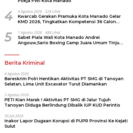
Pokja PWI Kota Manado
4
4 Agustus 2026
524 Lihat
Kwarcab Gerakan Pramuka Kota Manado Gelar
KMD 2026, Tingkatkan Kompetensi 36 Calon
Pembina Pramuka
5
1 Agustus 2026
488 Lihat
Sabet Piala Wali Kota Manado Andrei
Angouw,Sario Boxing Camp Juara Umum Tinju
Perbati 2026
Berita Kriminal
4 Agustus 2026
Bareskrim Polri Hentikan Aktivitas PT SMG di Tanoyan
Selatan, Lima Unit Excavator Turut Diamankan
3 Agustus 2026
PETI Kian Marak ! Aktivitas PT SMG di Jalur Tujuh
Tanoyan Diduga Berlindung Dibalik IUP KUD Perintis
30 Juli 2026
Inakor Lapor Dugaan Korupsi di PUPR Provinsi Ke Kejati
Sulut