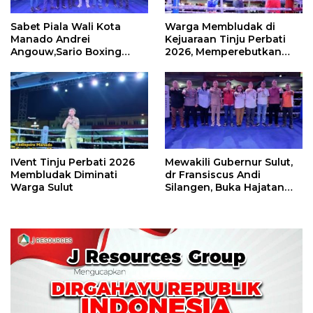
Sabet Piala Wali Kota
Warga Membludak di
Manado Andrei
Kejuaraan Tinju Perbati
Angouw,Sario Boxing
2026, Memperebutkan
Camp Juara Umum Tinju
Piala Wali Kota
Perbati 2026
IVent Tinju Perbati 2026
Mewakili Gubernur Sulut,
Membludak Diminati
dr Fransiscus Andi
Warga Sulut
Silangen, Buka Hajatan
Tinju Perbati Sulut,
Memperebutkan Piala
Wali Kota Manado