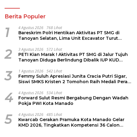
Berita Populer
1
4 Agustus 2026
768 Lihat
Bareskrim Polri Hentikan Aktivitas PT SMG di
Tanoyan Selatan, Lima Unit Excavator Turut
Diamankan
2
3 Agustus 2026
572 Lihat
PETI Kian Marak ! Aktivitas PT SMG di Jalur Tujuh
Tanoyan Diduga Berlindung Dibalik IUP KUD
Perintis
3
1 Agustus 2026
542 Lihat
Femmy Suluh Apresiasi Junita Cracia Putri Sigar,
Siswi SMKS Kristen 2 Tomohon Raih Medali Perak
LKS Dikmen Nasional 2026
4
4 Agustus 2026
534 Lihat
Forward Sulut Resmi Bergabung Dengan Wadah
Pokja PWI Kota Manado
5
4 Agustus 2026
485 Lihat
Kwarcab Gerakan Pramuka Kota Manado Gelar
KMD 2026, Tingkatkan Kompetensi 36 Calon
Pembina Pramuka