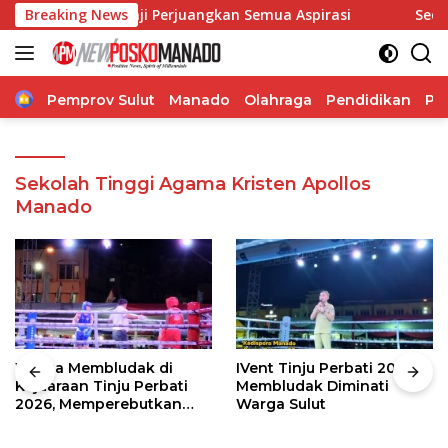
Langsung
na Wenas Janji Perjuangkan Semua Aspirasi
Breaking News
Sediakan Pe
ke
konten
Home
Pemprov Sulut
Manado
Olahraga
Pendidikan
Po
Sekolah Tinggi Agama Kristen Apollos
Manado
Warga Membludak di
IVent Tinju Perbati 2026
Kejuaraan Tinju Perbati
Membludak Diminati
2026, Memperebutkan
Warga Sulut
Piala Wali Kota