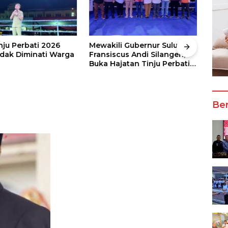
nju Perbati 2026
Mewakili Gubernur Sulut, dr
Juar
ak Diminati Warga
Fransiscus Andi Silangen,
Keju
Buka Hajatan Tinju Perbati
2026
Sulut, Memperebutkan Piala
Wali
Wali Kota Manado
Ber