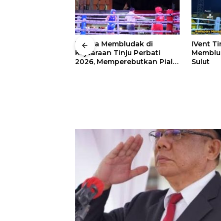
 Wali Kota
Warga Membludak di
IVent Ti
drei
Kejuaraan Tinju Perbati
Memblud
rio Boxing Camp
2026, Memperebutkan Piala
Sulut
 Tinju Perbati
Wali Kota