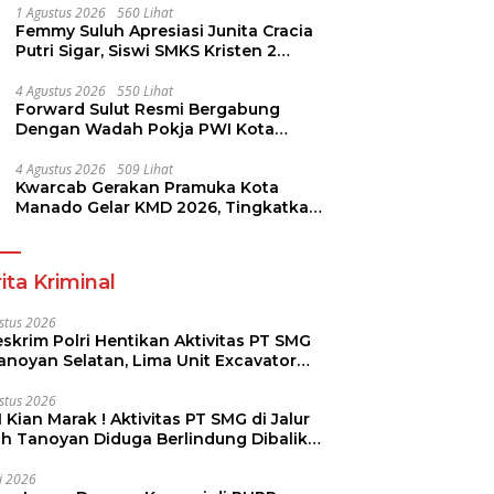
1 Agustus 2026
560 Lihat
Femmy Suluh Apresiasi Junita Cracia
Putri Sigar, Siswi SMKS Kristen 2
Tomohon Raih Medali Perak LKS
Dikmen Nasional 2026
4 Agustus 2026
550 Lihat
Forward Sulut Resmi Bergabung
Dengan Wadah Pokja PWI Kota
Manado
4 Agustus 2026
509 Lihat
Kwarcab Gerakan Pramuka Kota
Manado Gelar KMD 2026, Tingkatkan
Kompetensi 36 Calon Pembina
Pramuka
ita Kriminal
stus 2026
skrim Polri Hentikan Aktivitas PT SMG
Tanoyan Selatan, Lima Unit Excavator
ut Diamankan
stus 2026
 Kian Marak ! Aktivitas PT SMG di Jalur
uh Tanoyan Diduga Berlindung Dibalik
KUD Perintis
li 2026