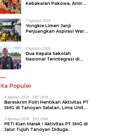
Kebakaran Pakowa, Amir
Liputo Salurkan Bantuan
Kemanusiaan
7 Agustus 2026
Yongkie Limen Janji
Perjuangkan Aspirasi Warga
Tikala
7 Agustus 2026
Dua Kepala Sekolah
Nasional Terintegrasi di
Sulut Resmi Dilantik
ita Populer
4 Agustus 2026
785 Lihat
Bareskrim Polri Hentikan Aktivitas PT
SMG di Tanoyan Selatan, Lima Unit
Excavator Turut Diamankan
3 Agustus 2026
583 Lihat
PETI Kian Marak ! Aktivitas PT SMG di
Jalur Tujuh Tanoyan Diduga
Berlindung Dibalik IUP KUD Perintis