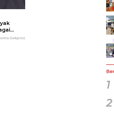
ayak
agai
oginta
ovinsi (Sekprov)
Ber
1
2