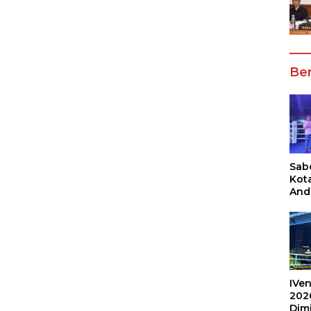
Ber
Sabe
Kot
And
Ang
Box
Umu
202
IVen
202
Dim