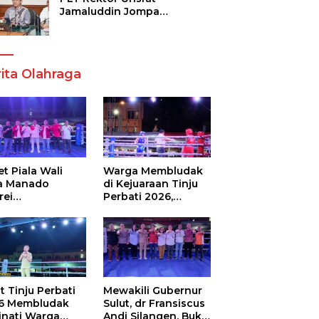
Jamaluddin Jompa
Tekankan 7 Poin, Pastikan
Layanan Akademik dan
Kampus Kondusif
ita Olahraga
t Piala Wali
Warga Membludak
a Manado
di Kejuaraan Tinju
rei
Perbati 2026,
ouw,Sario
Memperebutkan
ing Camp Juara
Piala Wali Kota
m Tinju Perbati
6
t Tinju Perbati
Mewakili Gubernur
6 Membludak
Sulut, dr Fransiscus
inati Warga
Andi Silangen, Buka