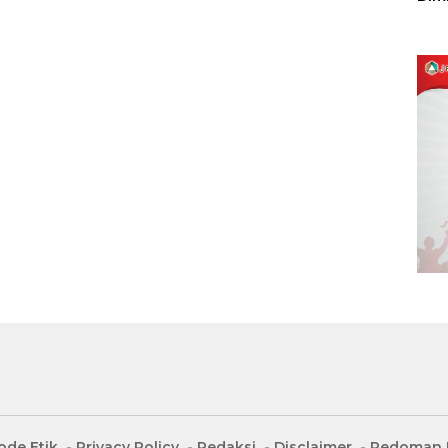
Sulu
ode Etik
Privacy Policy
Redaksi
Disclaimer
Pedoman M