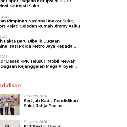
kor Lapor Dugaan Korupsi di PUPR
insi Ke Kejati Sulut
li 2026
an Pimpinan Nasional Inakor Sulut,
ort Kejati Geledah Rumah Jimmy Asiku
i 2026
ah Fakta Baru Dibalik Dugaan
minalisasi Polda Metro Jaya Kepada
see Monicha Elshaday
i 2026
kor Desak KPK Telusuri Mobil Mewah
 Dugaan Kejanggalan Mega Proyek
n di BPJN
ndidikan
7 Agustus 2026
Sertijab Kadis Pendidikan
Sulut, Jahja Paulus
Rondonuwu Siap Lanjutkan
Program Strategis
Pendidikan
5 Agustus 2026
PLT Rektor Unsrat