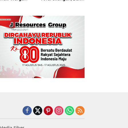
t
Hajatan Tinju
Perbati Sulut,
Memperebutkan
Piala Wali Kota
Manado
edia Siber