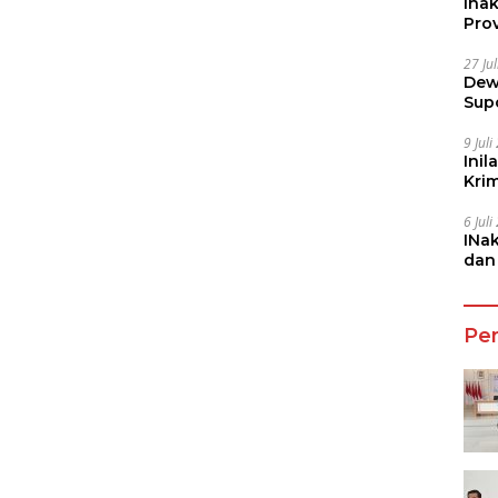
Ina
Prov
27 Ju
Dew
Sup
9 Jul
Inil
Kri
She
6 Jul
INa
dan
Jala
Pe