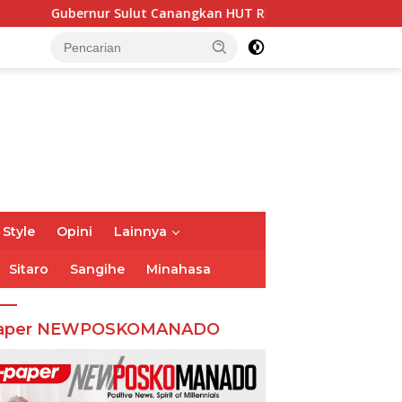
rnur Sulut Canangkan HUT RI ke-81 dan HUT Sulut ke-62, Lunc
 Style
Opini
Lainnya
Sitaro
Sangihe
Minahasa
aper NEWPOSKOMANADO