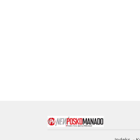
Indeks
K