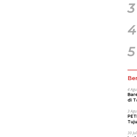
3
4
5
Ber
4 Agu
Bare
di 
Tur
3 Agu
PETI
Tuj
IUP 
30 Ju