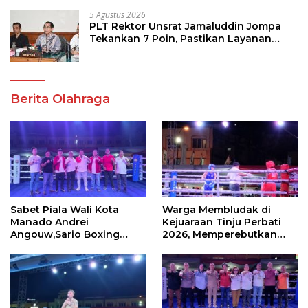
5 Agustus 2026
PLT Rektor Unsrat Jamaluddin Jompa
Tekankan 7 Poin, Pastikan Layanan
Akademik dan Kampus Kondusif
Berita Olahraga
Sabet Piala Wali Kota
Warga Membludak di
Manado Andrei
Kejuaraan Tinju Perbati
Angouw,Sario Boxing
2026, Memperebutkan
Camp Juara Umum Tinju
Piala Wali Kota
Perbati 2026