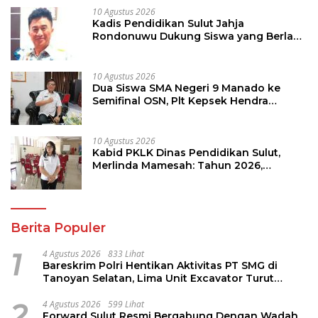
10 Agustus 2026
Kadis Pendidikan Sulut Jahja
Rondonuwu Dukung Siswa yang Berlaga
di Semifinal OSN Tingkat Nasional
10 Agustus 2026
Dua Siswa SMA Negeri 9 Manado ke
Semifinal OSN, Plt Kepsek Hendra
Massie: Saya Dukung Penuh
10 Agustus 2026
Kabid PKLK Dinas Pendidikan Sulut,
Merlinda Mamesah: Tahun 2026,
Puluhan Sekolah Siap Direvitalisasi
Berita Populer
1
4 Agustus 2026
833 Lihat
Bareskrim Polri Hentikan Aktivitas PT SMG di
Tanoyan Selatan, Lima Unit Excavator Turut
Diamankan
2
4 Agustus 2026
599 Lihat
Forward Sulut Resmi Bergabung Dengan Wadah