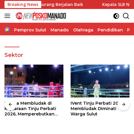
Langsung
LB Negeri Amurang Berjalan Baik
Breaking News
Kepala SLB Negeri Lol
ke
konten
Home
Pemprov Sulut
Manado
Olahraga
Pendidikan
Po
Sektor
Warga Membludak di
IVent Tinju Perbati 2026
Kejuaraan Tinju Perbati
Membludak Diminati
2026, Memperebutkan
Warga Sulut
Piala Wali Kota