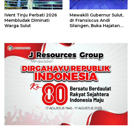
IVent Tinju Perbati 2026
Mewakili Gubernur Sulut,
Membludak Diminati
dr Fransiscus Andi
Warga Sulut
Silangen, Buka Hajatan
Tinju Perbati Sulut,
Memperebutkan Piala
Wali Kota Manado