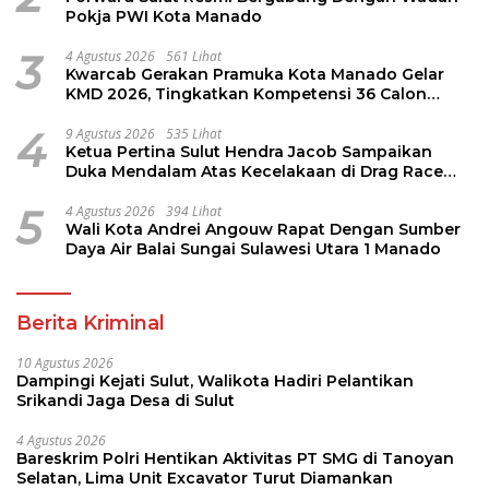
Pokja PWI Kota Manado
3
4 Agustus 2026
561 Lihat
Kwarcab Gerakan Pramuka Kota Manado Gelar
KMD 2026, Tingkatkan Kompetensi 36 Calon
Pembina Pramuka
4
9 Agustus 2026
535 Lihat
Ketua Pertina Sulut Hendra Jacob Sampaikan
Duka Mendalam Atas Kecelakaan di Drag Race
Kotamobagu
5
4 Agustus 2026
394 Lihat
Wali Kota Andrei Angouw Rapat Dengan Sumber
Daya Air Balai Sungai Sulawesi Utara 1 Manado
Berita Kriminal
10 Agustus 2026
Dampingi Kejati Sulut, Walikota Hadiri Pelantikan
Srikandi Jaga Desa di Sulut
4 Agustus 2026
Bareskrim Polri Hentikan Aktivitas PT SMG di Tanoyan
Selatan, Lima Unit Excavator Turut Diamankan