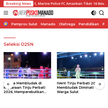
Langsung
ral VIII ke-1, Marine Police FC Amankan Tiket 16 Besar
Breaking News
ke
konten
Home
Pemprov Sulut
Manado
Olahraga
Pendidikan
Po
Seleksi O2SN
Warga Membludak di
IVent Tinju Perbati 2026
Kejuaraan Tinju Perbati
Membludak Diminati
2026, Memperebutkan
Warga Sulut
Piala Wali Kota