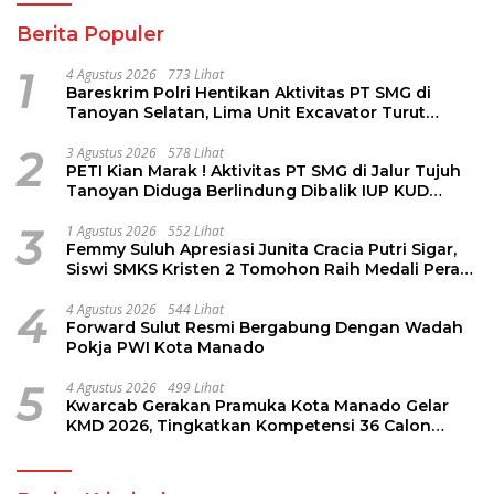
Berita Populer
1
4 Agustus 2026
773 Lihat
Bareskrim Polri Hentikan Aktivitas PT SMG di
Tanoyan Selatan, Lima Unit Excavator Turut
Diamankan
2
3 Agustus 2026
578 Lihat
PETI Kian Marak ! Aktivitas PT SMG di Jalur Tujuh
Tanoyan Diduga Berlindung Dibalik IUP KUD
Perintis
3
1 Agustus 2026
552 Lihat
Femmy Suluh Apresiasi Junita Cracia Putri Sigar,
Siswi SMKS Kristen 2 Tomohon Raih Medali Perak
LKS Dikmen Nasional 2026
4
4 Agustus 2026
544 Lihat
Forward Sulut Resmi Bergabung Dengan Wadah
Pokja PWI Kota Manado
5
4 Agustus 2026
499 Lihat
Kwarcab Gerakan Pramuka Kota Manado Gelar
KMD 2026, Tingkatkan Kompetensi 36 Calon
Pembina Pramuka