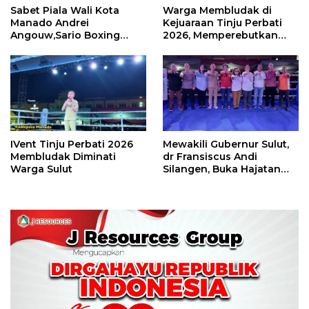
Sabet Piala Wali Kota
Warga Membludak di
Manado Andrei
Kejuaraan Tinju Perbati
Angouw,Sario Boxing
2026, Memperebutkan
Camp Juara Umum Tinju
Piala Wali Kota
Perbati 2026
IVent Tinju Perbati 2026
Mewakili Gubernur Sulut,
Membludak Diminati
dr Fransiscus Andi
Warga Sulut
Silangen, Buka Hajatan
Tinju Perbati Sulut,
Memperebutkan Piala
Wali Kota Manado