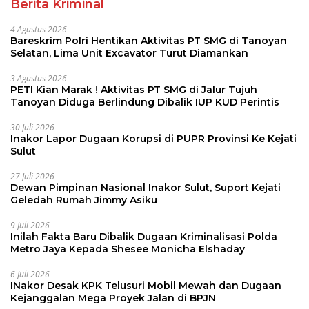
Berita Kriminal
4 Agustus 2026
Bareskrim Polri Hentikan Aktivitas PT SMG di Tanoyan
Selatan, Lima Unit Excavator Turut Diamankan
3 Agustus 2026
PETI Kian Marak ! Aktivitas PT SMG di Jalur Tujuh
Tanoyan Diduga Berlindung Dibalik IUP KUD Perintis
30 Juli 2026
Inakor Lapor Dugaan Korupsi di PUPR Provinsi Ke Kejati
Sulut
27 Juli 2026
Dewan Pimpinan Nasional Inakor Sulut, Suport Kejati
Geledah Rumah Jimmy Asiku
9 Juli 2026
Inilah Fakta Baru Dibalik Dugaan Kriminalisasi Polda
Metro Jaya Kepada Shesee Monicha Elshaday
6 Juli 2026
INakor Desak KPK Telusuri Mobil Mewah dan Dugaan
Kejanggalan Mega Proyek Jalan di BPJN