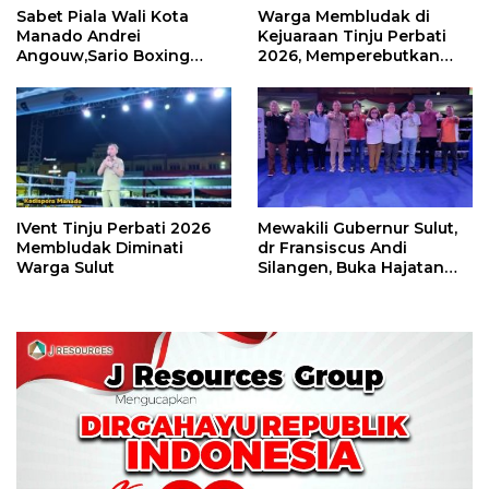
Sabet Piala Wali Kota
Warga Membludak di
Manado Andrei
Kejuaraan Tinju Perbati
Angouw,Sario Boxing
2026, Memperebutkan
Camp Juara Umum Tinju
Piala Wali Kota
Perbati 2026
IVent Tinju Perbati 2026
Mewakili Gubernur Sulut,
Membludak Diminati
dr Fransiscus Andi
Warga Sulut
Silangen, Buka Hajatan
Tinju Perbati Sulut,
Memperebutkan Piala
Wali Kota Manado