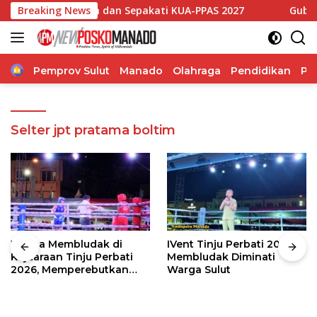
Langsung
kapan Dewan dan Sepakati KUA-PPAS 2027
Breaking News
Gubernur Sul
ke
konten
Home
Pemprov Sulut
Manado
Olahraga
Pendidikan
Po
Selter jpt pratama boltim
Warga Membludak di
IVent Tinju Perbati 2026
Kejuaraan Tinju Perbati
Membludak Diminati
2026, Memperebutkan
Warga Sulut
Piala Wali Kota