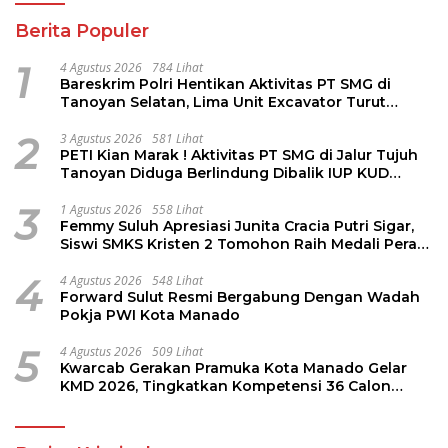
Berita Populer
1
4 Agustus 2026
784 Lihat
Bareskrim Polri Hentikan Aktivitas PT SMG di
Tanoyan Selatan, Lima Unit Excavator Turut
Diamankan
2
3 Agustus 2026
581 Lihat
PETI Kian Marak ! Aktivitas PT SMG di Jalur Tujuh
Tanoyan Diduga Berlindung Dibalik IUP KUD
Perintis
3
1 Agustus 2026
558 Lihat
Femmy Suluh Apresiasi Junita Cracia Putri Sigar,
Siswi SMKS Kristen 2 Tomohon Raih Medali Perak
LKS Dikmen Nasional 2026
4
4 Agustus 2026
548 Lihat
Forward Sulut Resmi Bergabung Dengan Wadah
Pokja PWI Kota Manado
5
4 Agustus 2026
509 Lihat
Kwarcab Gerakan Pramuka Kota Manado Gelar
KMD 2026, Tingkatkan Kompetensi 36 Calon
Pembina Pramuka