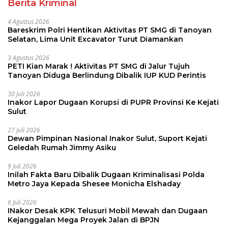
Berita Kriminal
4 Agustus 2026
Bareskrim Polri Hentikan Aktivitas PT SMG di Tanoyan
Selatan, Lima Unit Excavator Turut Diamankan
3 Agustus 2026
PETI Kian Marak ! Aktivitas PT SMG di Jalur Tujuh
Tanoyan Diduga Berlindung Dibalik IUP KUD Perintis
30 Juli 2026
Inakor Lapor Dugaan Korupsi di PUPR Provinsi Ke Kejati
Sulut
27 Juli 2026
Dewan Pimpinan Nasional Inakor Sulut, Suport Kejati
Geledah Rumah Jimmy Asiku
9 Juli 2026
Inilah Fakta Baru Dibalik Dugaan Kriminalisasi Polda
Metro Jaya Kepada Shesee Monicha Elshaday
6 Juli 2026
INakor Desak KPK Telusuri Mobil Mewah dan Dugaan
Kejanggalan Mega Proyek Jalan di BPJN