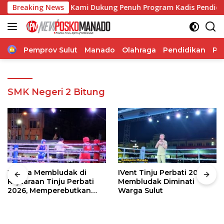
Langsung
ly Ticoalu: Kami Dukung Penuh Program Kadis Pendidikan, Ja
Breaking News
ke
konten
Home
Pemprov Sulut
Manado
Olahraga
Pendidikan
Po
SMK Negeri 2 Bitung
Warga Membludak di
IVent Tinju Perbati 2026
Kejuaraan Tinju Perbati
Membludak Diminati
2026, Memperebutkan
Warga Sulut
Piala Wali Kota