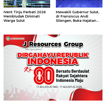
IVent Tinju Perbati 2026
Mewakili Gubernur Sulut,
Membludak Diminati
dr Fransiscus Andi
Warga Sulut
Silangen, Buka Hajatan
Tinju Perbati Sulut,
Memperebutkan Piala
Wali Kota Manado