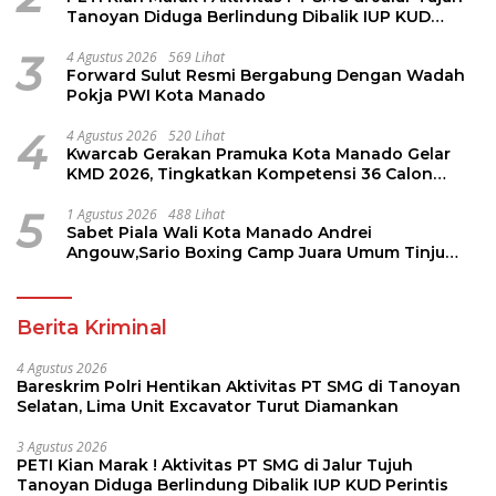
Tanoyan Diduga Berlindung Dibalik IUP KUD
Perintis
3
4 Agustus 2026
569 Lihat
Forward Sulut Resmi Bergabung Dengan Wadah
Pokja PWI Kota Manado
4
4 Agustus 2026
520 Lihat
Kwarcab Gerakan Pramuka Kota Manado Gelar
KMD 2026, Tingkatkan Kompetensi 36 Calon
Pembina Pramuka
5
1 Agustus 2026
488 Lihat
Sabet Piala Wali Kota Manado Andrei
Angouw,Sario Boxing Camp Juara Umum Tinju
Perbati 2026
Berita Kriminal
4 Agustus 2026
Bareskrim Polri Hentikan Aktivitas PT SMG di Tanoyan
Selatan, Lima Unit Excavator Turut Diamankan
3 Agustus 2026
PETI Kian Marak ! Aktivitas PT SMG di Jalur Tujuh
Tanoyan Diduga Berlindung Dibalik IUP KUD Perintis