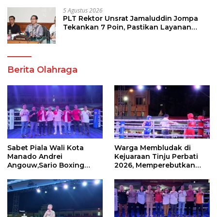
5 Agustus 2026
PLT Rektor Unsrat Jamaluddin Jompa
Tekankan 7 Poin, Pastikan Layanan
Akademik dan Kampus Kondusif
Berita Olahraga
Sabet Piala Wali Kota
Warga Membludak di
Manado Andrei
Kejuaraan Tinju Perbati
Angouw,Sario Boxing
2026, Memperebutkan
Camp Juara Umum Tinju
Piala Wali Kota
Perbati 2026