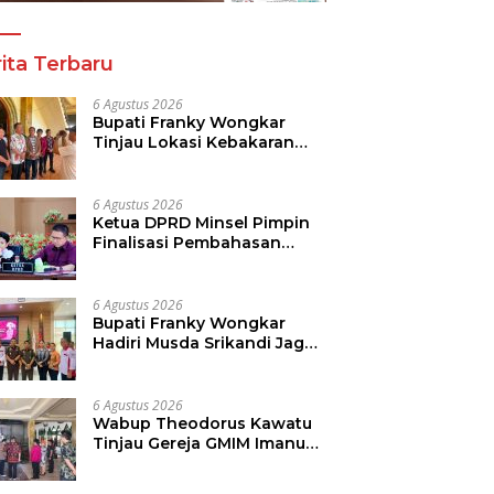
ita Terbaru
6 Agustus 2026
Bupati Franky Wongkar
Tinjau Lokasi Kebakaran
GMIM Imanuel Kawangkoan
Bawah, Tegaskan
Komitmen Dukung
6 Agustus 2026
Pemulihan
Ketua DPRD Minsel Pimpin
Finalisasi Pembahasan
Rancangan KUA-PPAS
Tahun 2027
6 Agustus 2026
Bupati Franky Wongkar
Hadiri Musda Srikandi Jaga
Desa Sulut, Perkuat Sinergi
Bangun Desa
6 Agustus 2026
Wabup Theodorus Kawatu
Tinjau Gereja GMIM Imanuel
Kawangkoan Bawah Pasca
Kebakaran, Sampaikan