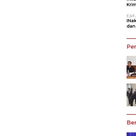
Kri
She
6 Jul
INa
dan
Jala
Pe
Ber