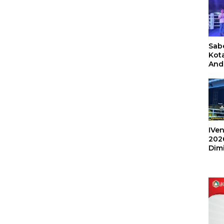
Sabe
Kot
And
Ang
Box
Umu
202
IVen
202
Dim
Sulu