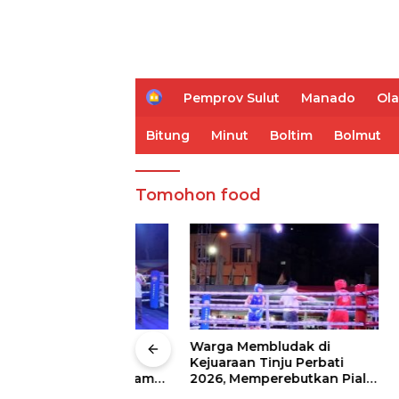
H
Pemprov Sulut
Manado
Ol
o
m
Bitung
Minut
Boltim
Bolmut
e
Tomohon food
 Wali Kota
Warga Membludak di
IVent Ti
drei
Kejuaraan Tinju Perbati
Memblud
rio Boxing Camp
2026, Memperebutkan Piala
Sulut
 Tinju Perbati
Wali Kota