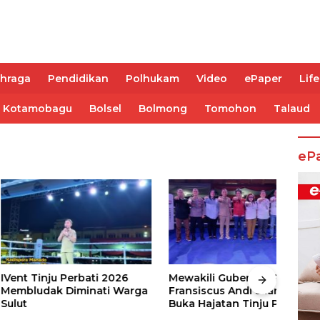
ahraga
Pendidikan
Polhukam
Video
ePaper
Life
Kotamobagu
Bolsel
Bolmong
Tomohon
Talaud
eP
nju Perbati 2026
Mewakili Gubernur Sulut, dr
Juar
ak Diminati Warga
Fransiscus Andi Silangen,
Keju
Buka Hajatan Tinju Perbati
2026
Sulut, Memperebutkan Piala
Wali