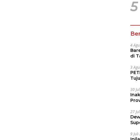
5
Ber
4 Agu
Bare
di 
Tur
3 Agu
PETI
Tuj
IUP 
30 Ju
Ina
Prov
27 Ju
Dew
Sup
9 Jul
Inil