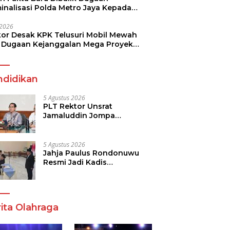
minalisasi Polda Metro Jaya Kepada
see Monicha Elshaday
i 2026
kor Desak KPK Telusuri Mobil Mewah
 Dugaan Kejanggalan Mega Proyek
n di BPJN
ndidikan
5 Agustus 2026
PLT Rektor Unsrat
Jamaluddin Jompa
Tekankan 7 Poin, Pastikan
Layanan Akademik dan
Kampus Kondusif
5 Agustus 2026
Jahja Paulus Rondonuwu
Resmi Jadi Kadis
Pendidikan Sulut, Gantikan
Femmy J Suluh
ita Olahraga