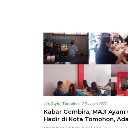
Life Style
,
Tomohon
7 Februari 2022
Kabar Gembira, MAJI Ayam
Hadir di Kota Tomohon, Ad
Hari Buy 1 Get 1, Persediaa