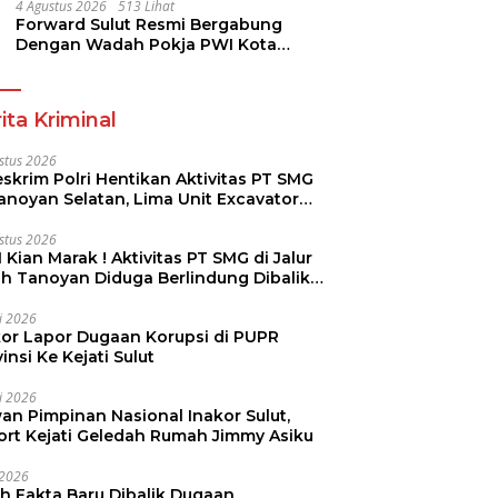
Dikmen Nasional 2026
4 Agustus 2026
513 Lihat
Forward Sulut Resmi Bergabung
Dengan Wadah Pokja PWI Kota
Manado
ita Kriminal
stus 2026
skrim Polri Hentikan Aktivitas PT SMG
Tanoyan Selatan, Lima Unit Excavator
ut Diamankan
stus 2026
 Kian Marak ! Aktivitas PT SMG di Jalur
uh Tanoyan Diduga Berlindung Dibalik
KUD Perintis
li 2026
kor Lapor Dugaan Korupsi di PUPR
insi Ke Kejati Sulut
li 2026
an Pimpinan Nasional Inakor Sulut,
ort Kejati Geledah Rumah Jimmy Asiku
i 2026
ah Fakta Baru Dibalik Dugaan