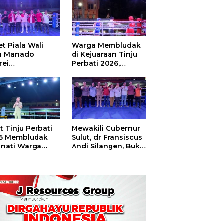
t Piala Wali
Warga Membludak
a Manado
di Kejuaraan Tinju
rei
Perbati 2026,
ouw,Sario
Memperebutkan
ing Camp Juara
Piala Wali Kota
m Tinju Perbati
6
t Tinju Perbati
Mewakili Gubernur
6 Membludak
Sulut, dr Fransiscus
inati Warga
Andi Silangen, Buka
t
Hajatan Tinju
Perbati Sulut,
Memperebutkan
Piala Wali Kota
Manado