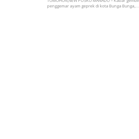
TOMOHON,NEW POSKO MANADO – Kabar gembira
!!
penggemar ayam geprek di kota Bunga Bunga,…