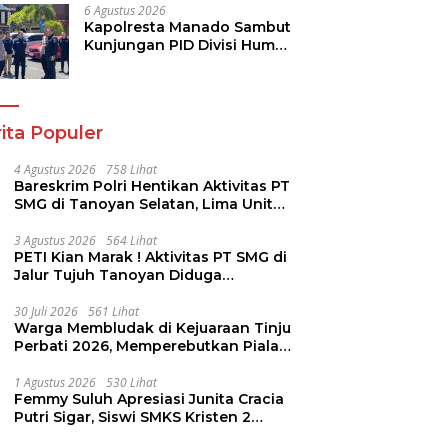
Dukungan bagi Jemaat
6 Agustus 2026
Kapolresta Manado Sambut
Kunjungan PID Divisi Humas
Polri
ita Populer
4 Agustus 2026
758 Lihat
Bareskrim Polri Hentikan Aktivitas PT
SMG di Tanoyan Selatan, Lima Unit
Excavator Turut Diamankan
3 Agustus 2026
564 Lihat
PETI Kian Marak ! Aktivitas PT SMG di
Jalur Tujuh Tanoyan Diduga
Berlindung Dibalik IUP KUD Perintis
30 Juli 2026
561 Lihat
Warga Membludak di Kejuaraan Tinju
Perbati 2026, Memperebutkan Piala
Wali Kota
1 Agustus 2026
530 Lihat
Femmy Suluh Apresiasi Junita Cracia
Putri Sigar, Siswi SMKS Kristen 2
Tomohon Raih Medali Perak LKS