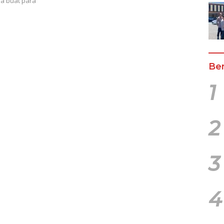
 buat para
Ber
1
2
3
4