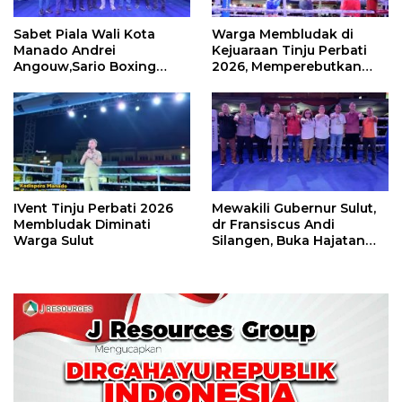
Sabet Piala Wali Kota
Warga Membludak di
Manado Andrei
Kejuaraan Tinju Perbati
Angouw,Sario Boxing
2026, Memperebutkan
Camp Juara Umum Tinju
Piala Wali Kota
Perbati 2026
IVent Tinju Perbati 2026
Mewakili Gubernur Sulut,
Membludak Diminati
dr Fransiscus Andi
Warga Sulut
Silangen, Buka Hajatan
Tinju Perbati Sulut,
Memperebutkan Piala
Wali Kota Manado