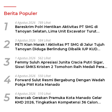
Berita Populer
1
4 Agustus 2026
789 Lihat
Bareskrim Polri Hentikan Aktivitas PT SMG di
Tanoyan Selatan, Lima Unit Excavator Turut
Diamankan
2
3 Agustus 2026
584 Lihat
PETI Kian Marak ! Aktivitas PT SMG di Jalur Tujuh
Tanoyan Diduga Berlindung Dibalik IUP KUD
Perintis
3
1 Agustus 2026
562 Lihat
Femmy Suluh Apresiasi Junita Cracia Putri Sigar,
Siswi SMKS Kristen 2 Tomohon Raih Medali Perak
LKS Dikmen Nasional 2026
4
4 Agustus 2026
550 Lihat
Forward Sulut Resmi Bergabung Dengan Wadah
Pokja PWI Kota Manado
5
4 Agustus 2026
510 Lihat
Kwarcab Gerakan Pramuka Kota Manado Gelar
KMD 2026, Tingkatkan Kompetensi 36 Calon
Pembina Pramuka