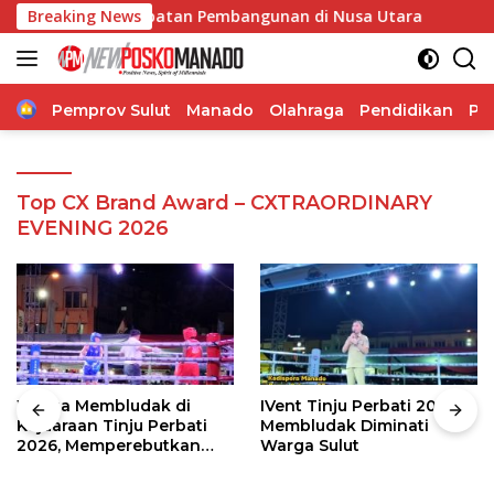
Langsung
 Dorong Percepatan Pembangunan di Nusa Utara
Breaking News
Vonny 
ke
konten
Home
Pemprov Sulut
Manado
Olahraga
Pendidikan
Po
Top CX Brand Award – CXTRAORDINARY
EVENING 2026
Warga Membludak di
IVent Tinju Perbati 2026
Kejuaraan Tinju Perbati
Membludak Diminati
2026, Memperebutkan
Warga Sulut
Piala Wali Kota