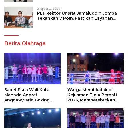
5 Agustus 2026
PLT Rektor Unsrat Jamaluddin Jompa
Tekankan 7 Poin, Pastikan Layanan
Akademik dan Kampus Kondusif
Berita Olahraga
Sabet Piala Wali Kota
Warga Membludak di
Manado Andrei
Kejuaraan Tinju Perbati
Angouw,Sario Boxing
2026, Memperebutkan
Camp Juara Umum Tinju
Piala Wali Kota
Perbati 2026