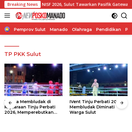
Langsung
ur di NISF 2026, Sulut Tawarkan Pasifik Gateway dan Hilirisa
Breaking News
ke
konten
Home
Pemprov Sulut
Manado
Olahraga
Pendidikan
Po
TP PKK Sulut
Warga Membludak di
IVent Tinju Perbati 2026
Kejuaraan Tinju Perbati
Membludak Diminati
2026, Memperebutkan
Warga Sulut
Piala Wali Kota