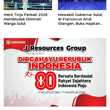
IVent Tinju Perbati 2026
Mewakili Gubernur Sulut,
Membludak Diminati
dr Fransiscus Andi
Warga Sulut
Silangen, Buka Hajatan
Tinju Perbati Sulut,
Memperebutkan Piala
Wali Kota Manado