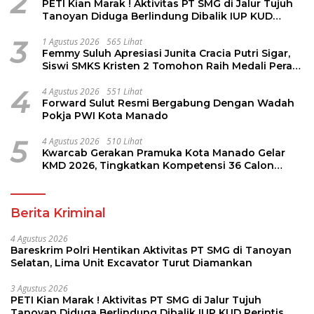
2
PETI Kian Marak ! Aktivitas PT SMG di Jalur Tujuh
Tanoyan Diduga Berlindung Dibalik IUP KUD
Perintis
3
1 Agustus 2026
565 Lihat
Femmy Suluh Apresiasi Junita Cracia Putri Sigar,
Siswi SMKS Kristen 2 Tomohon Raih Medali Perak
LKS Dikmen Nasional 2026
4
4 Agustus 2026
551 Lihat
Forward Sulut Resmi Bergabung Dengan Wadah
Pokja PWI Kota Manado
5
4 Agustus 2026
510 Lihat
Kwarcab Gerakan Pramuka Kota Manado Gelar
KMD 2026, Tingkatkan Kompetensi 36 Calon
Pembina Pramuka
Berita Kriminal
4 Agustus 2026
Bareskrim Polri Hentikan Aktivitas PT SMG di Tanoyan
Selatan, Lima Unit Excavator Turut Diamankan
3 Agustus 2026
PETI Kian Marak ! Aktivitas PT SMG di Jalur Tujuh
Tanoyan Diduga Berlindung Dibalik IUP KUD Perintis