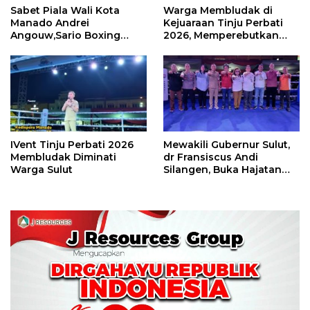
Sabet Piala Wali Kota
Warga Membludak di
Manado Andrei
Kejuaraan Tinju Perbati
Angouw,Sario Boxing
2026, Memperebutkan
Camp Juara Umum Tinju
Piala Wali Kota
Perbati 2026
IVent Tinju Perbati 2026
Mewakili Gubernur Sulut,
Membludak Diminati
dr Fransiscus Andi
Warga Sulut
Silangen, Buka Hajatan
Tinju Perbati Sulut,
Memperebutkan Piala
Wali Kota Manado