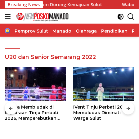
Langsung
orasi, Pangdam Dorong Kemajuan Sulut
Breaking News
Wabup Theodoru
ke
konten
Home
Pemprov Sulut
Manado
Olahraga
Pendidikan
Po
U20 dan Senior Semarang 2022
Warga Membludak di
IVent Tinju Perbati 2026
Kejuaraan Tinju Perbati
Membludak Diminati
2026, Memperebutkan
Warga Sulut
Piala Wali Kota