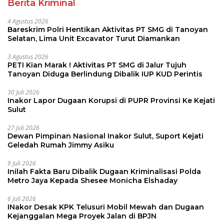
Berita Kriminal
4 Agustus 2026
Bareskrim Polri Hentikan Aktivitas PT SMG di Tanoyan
Selatan, Lima Unit Excavator Turut Diamankan
3 Agustus 2026
PETI Kian Marak ! Aktivitas PT SMG di Jalur Tujuh
Tanoyan Diduga Berlindung Dibalik IUP KUD Perintis
30 Juli 2026
Inakor Lapor Dugaan Korupsi di PUPR Provinsi Ke Kejati
Sulut
27 Juli 2026
Dewan Pimpinan Nasional Inakor Sulut, Suport Kejati
Geledah Rumah Jimmy Asiku
9 Juli 2026
Inilah Fakta Baru Dibalik Dugaan Kriminalisasi Polda
Metro Jaya Kepada Shesee Monicha Elshaday
6 Juli 2026
INakor Desak KPK Telusuri Mobil Mewah dan Dugaan
Kejanggalan Mega Proyek Jalan di BPJN