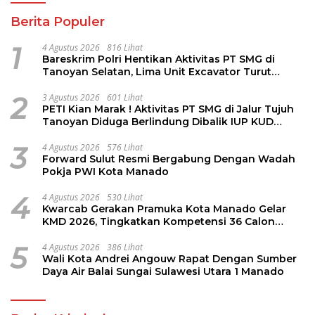
Berita Populer
1
4 Agustus 2026
816 Lihat
Bareskrim Polri Hentikan Aktivitas PT SMG di
Tanoyan Selatan, Lima Unit Excavator Turut
Diamankan
2
3 Agustus 2026
601 Lihat
PETI Kian Marak ! Aktivitas PT SMG di Jalur Tujuh
Tanoyan Diduga Berlindung Dibalik IUP KUD
Perintis
3
4 Agustus 2026
576 Lihat
Forward Sulut Resmi Bergabung Dengan Wadah
Pokja PWI Kota Manado
4
4 Agustus 2026
530 Lihat
Kwarcab Gerakan Pramuka Kota Manado Gelar
KMD 2026, Tingkatkan Kompetensi 36 Calon
Pembina Pramuka
5
4 Agustus 2026
386 Lihat
Wali Kota Andrei Angouw Rapat Dengan Sumber
Daya Air Balai Sungai Sulawesi Utara 1 Manado