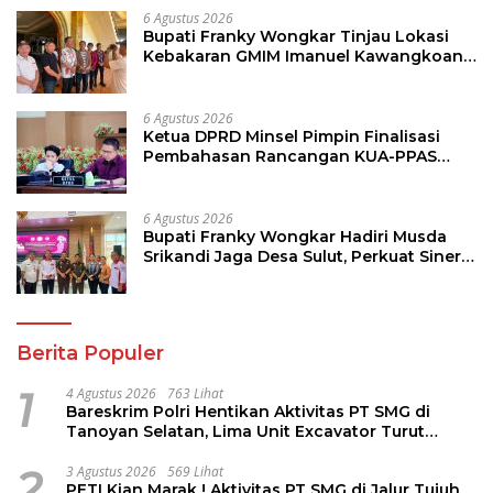
6 Agustus 2026
Bupati Franky Wongkar Tinjau Lokasi
Kebakaran GMIM Imanuel Kawangkoan
Bawah, Tegaskan Komitmen Dukung
Pemulihan
6 Agustus 2026
Ketua DPRD Minsel Pimpin Finalisasi
Pembahasan Rancangan KUA-PPAS
Tahun 2027
6 Agustus 2026
Bupati Franky Wongkar Hadiri Musda
Srikandi Jaga Desa Sulut, Perkuat Sinergi
Bangun Desa
Berita Populer
1
4 Agustus 2026
763 Lihat
Bareskrim Polri Hentikan Aktivitas PT SMG di
Tanoyan Selatan, Lima Unit Excavator Turut
Diamankan
2
3 Agustus 2026
569 Lihat
PETI Kian Marak ! Aktivitas PT SMG di Jalur Tujuh