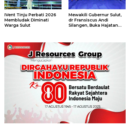
IVent Tinju Perbati 2026
Mewakili Gubernur Sulut,
Membludak Diminati
dr Fransiscus Andi
Warga Sulut
Silangen, Buka Hajatan
Tinju Perbati Sulut,
Memperebutkan Piala
Wali Kota Manado