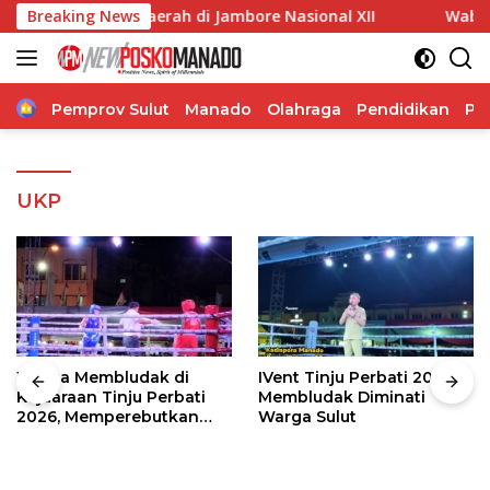
Langsung
arumkan Daerah di Jambore Nasional XII
Breaking News
Wabup Minsel 
ke
konten
Home
Pemprov Sulut
Manado
Olahraga
Pendidikan
Po
UKP
Warga Membludak di
IVent Tinju Perbati 2026
Kejuaraan Tinju Perbati
Membludak Diminati
2026, Memperebutkan
Warga Sulut
Piala Wali Kota