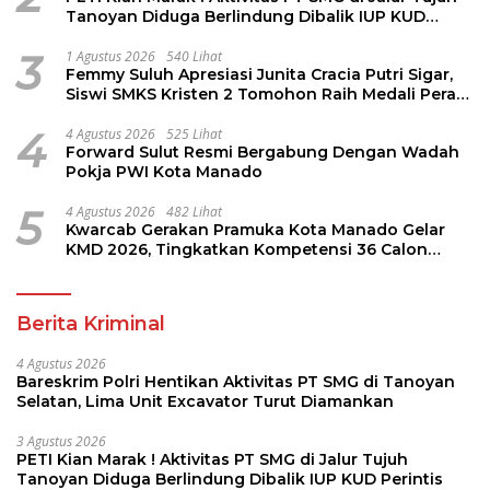
Tanoyan Diduga Berlindung Dibalik IUP KUD
Perintis
3
1 Agustus 2026
540 Lihat
Femmy Suluh Apresiasi Junita Cracia Putri Sigar,
Siswi SMKS Kristen 2 Tomohon Raih Medali Perak
LKS Dikmen Nasional 2026
4
4 Agustus 2026
525 Lihat
Forward Sulut Resmi Bergabung Dengan Wadah
Pokja PWI Kota Manado
5
4 Agustus 2026
482 Lihat
Kwarcab Gerakan Pramuka Kota Manado Gelar
KMD 2026, Tingkatkan Kompetensi 36 Calon
Pembina Pramuka
Berita Kriminal
4 Agustus 2026
Bareskrim Polri Hentikan Aktivitas PT SMG di Tanoyan
Selatan, Lima Unit Excavator Turut Diamankan
3 Agustus 2026
PETI Kian Marak ! Aktivitas PT SMG di Jalur Tujuh
Tanoyan Diduga Berlindung Dibalik IUP KUD Perintis