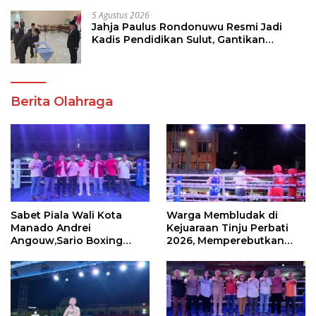
5 Agustus 2026
Jahja Paulus Rondonuwu Resmi Jadi
Kadis Pendidikan Sulut, Gantikan
Femmy J Suluh
Berita Olahraga
Sabet Piala Wali Kota
Warga Membludak di
Manado Andrei
Kejuaraan Tinju Perbati
Angouw,Sario Boxing
2026, Memperebutkan
Camp Juara Umum Tinju
Piala Wali Kota
Perbati 2026