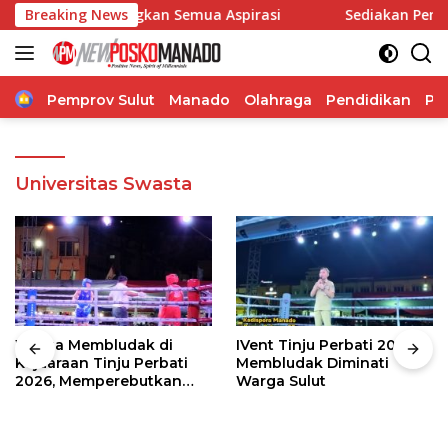
Langsung
Janji Perjuangkan Semua Aspirasi
Breaking News
Sediakan Pemeriksaan
ke
konten
Home
Pemprov Sulut
Manado
Olahraga
Pendidikan
Po
Universitas Swasta
Warga Membludak di
IVent Tinju Perbati 2026
Kejuaraan Tinju Perbati
Membludak Diminati
2026, Memperebutkan
Warga Sulut
Piala Wali Kota