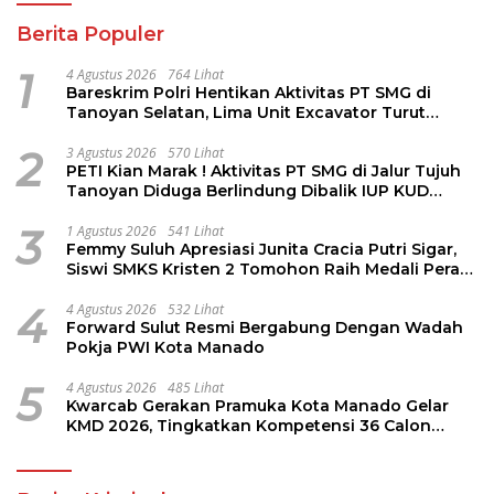
Berita Populer
1
4 Agustus 2026
764 Lihat
Bareskrim Polri Hentikan Aktivitas PT SMG di
Tanoyan Selatan, Lima Unit Excavator Turut
Diamankan
2
3 Agustus 2026
570 Lihat
PETI Kian Marak ! Aktivitas PT SMG di Jalur Tujuh
Tanoyan Diduga Berlindung Dibalik IUP KUD
Perintis
3
1 Agustus 2026
541 Lihat
Femmy Suluh Apresiasi Junita Cracia Putri Sigar,
Siswi SMKS Kristen 2 Tomohon Raih Medali Perak
LKS Dikmen Nasional 2026
4
4 Agustus 2026
532 Lihat
Forward Sulut Resmi Bergabung Dengan Wadah
Pokja PWI Kota Manado
5
4 Agustus 2026
485 Lihat
Kwarcab Gerakan Pramuka Kota Manado Gelar
KMD 2026, Tingkatkan Kompetensi 36 Calon
Pembina Pramuka