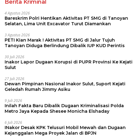
Berita Kriminal
4 Agustus 2026
Bareskrim Polri Hentikan Aktivitas PT SMG di Tanoyan
Selatan, Lima Unit Excavator Turut Diamankan
3 Agustus 2026
PETI Kian Marak ! Aktivitas PT SMG di Jalur Tujuh
Tanoyan Diduga Berlindung Dibalik IUP KUD Perintis
30 Juli 2026
Inakor Lapor Dugaan Korupsi di PUPR Provinsi Ke Kejati
Sulut
27 Juli 2026
Dewan Pimpinan Nasional Inakor Sulut, Suport Kejati
Geledah Rumah Jimmy Asiku
9 Juli 2026
Inilah Fakta Baru Dibalik Dugaan Kriminalisasi Polda
Metro Jaya Kepada Shesee Monicha Elshaday
6 Juli 2026
INakor Desak KPK Telusuri Mobil Mewah dan Dugaan
Kejanggalan Mega Proyek Jalan di BPJN