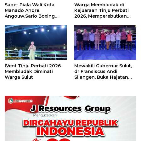
Sabet Piala Wali Kota
Warga Membludak di
Manado Andrei
Kejuaraan Tinju Perbati
Angouw,Sario Boxing
2026, Memperebutkan
Camp Juara Umum Tinju
Piala Wali Kota
Perbati 2026
IVent Tinju Perbati 2026
Mewakili Gubernur Sulut,
Membludak Diminati
dr Fransiscus Andi
Warga Sulut
Silangen, Buka Hajatan
Tinju Perbati Sulut,
Memperebutkan Piala
Wali Kota Manado