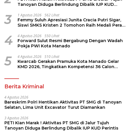
Tanoyan Diduga Berlindung Dibalik IUP KUD
Perintis
3
1 Agustus 2026
562 Lihat
Femmy Suluh Apresiasi Junita Cracia Putri Sigar,
Siswi SMKS Kristen 2 Tomohon Raih Medali Perak
LKS Dikmen Nasional 2026
4
4 Agustus 2026
550 Lihat
Forward Sulut Resmi Bergabung Dengan Wadah
Pokja PWI Kota Manado
5
4 Agustus 2026
510 Lihat
Kwarcab Gerakan Pramuka Kota Manado Gelar
KMD 2026, Tingkatkan Kompetensi 36 Calon
Pembina Pramuka
Berita Kriminal
4 Agustus 2026
Bareskrim Polri Hentikan Aktivitas PT SMG di Tanoyan
Selatan, Lima Unit Excavator Turut Diamankan
3 Agustus 2026
PETI Kian Marak ! Aktivitas PT SMG di Jalur Tujuh
Tanoyan Diduga Berlindung Dibalik IUP KUD Perintis