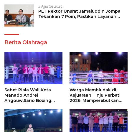
5 Agustus 2026
PLT Rektor Unsrat Jamaluddin Jompa
Tekankan 7 Poin, Pastikan Layanan
Akademik dan Kampus Kondusif
Berita Olahraga
Sabet Piala Wali Kota
Warga Membludak di
Manado Andrei
Kejuaraan Tinju Perbati
Angouw,Sario Boxing
2026, Memperebutkan
Camp Juara Umum Tinju
Piala Wali Kota
Perbati 2026