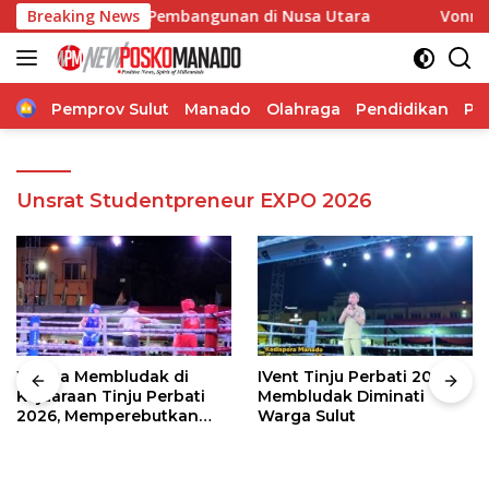
Langsung
Percepatan Pembangunan di Nusa Utara
Breaking News
Vonny Paat Ser
ke
konten
Home
Pemprov Sulut
Manado
Olahraga
Pendidikan
Po
Unsrat Studentpreneur EXPO 2026
Warga Membludak di
IVent Tinju Perbati 2026
Kejuaraan Tinju Perbati
Membludak Diminati
2026, Memperebutkan
Warga Sulut
Piala Wali Kota