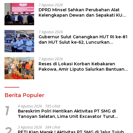
7 Agustus 2026
DPRD Minsel Sahkan Perubahan Alat
Kelengkapan Dewan dan Sepakati KUA-
PPAS 2027
7 Agustus 2026
Gubernur Sulut Canangkan HUT RI ke-81
dan HUT Sulut ke-62, Luncurkan
Keringanan Merdeka, Bebas Pajak
Kendaraan
7 Agustus 2026
Reses di Lokasi Korban Kebakaran
Pakowa, Amir Liputo Salurkan Bantuan
Kemanusiaan
Berita Populer
1
4 Agustus 2026
785 Lihat
Bareskrim Polri Hentikan Aktivitas PT SMG di
Tanoyan Selatan, Lima Unit Excavator Turut
Diamankan
2
3 Agustus 2026
584 Lihat
PETI Kian Marak ! Aktivitas PT SMG di Jalur Tujuh