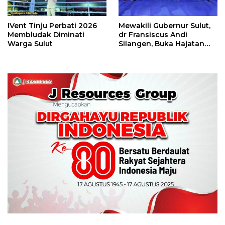
IVent Tinju Perbati 2026
Mewakili Gubernur Sulut,
Membludak Diminati
dr Fransiscus Andi
Warga Sulut
Silangen, Buka Hajatan
Tinju Perbati Sulut,
Memperebutkan Piala
Wali Kota Manado