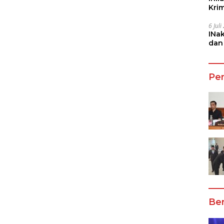
Kri
She
6 Jul
INa
dan
Jala
Pe
Ber