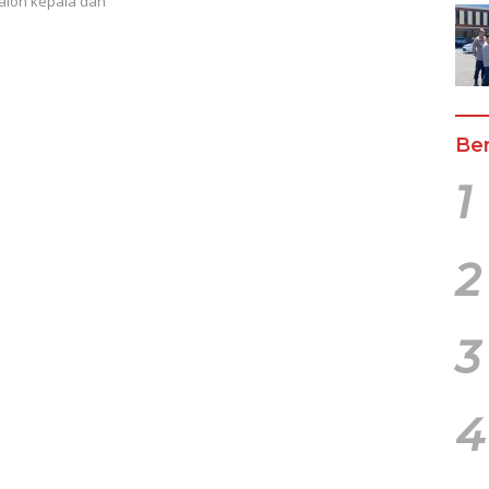
alon kepala dan
Ber
1
2
3
4