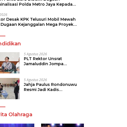
minalisasi Polda Metro Jaya Kepada
see Monicha Elshaday
i 2026
kor Desak KPK Telusuri Mobil Mewah
 Dugaan Kejanggalan Mega Proyek
n di BPJN
ndidikan
5 Agustus 2026
PLT Rektor Unsrat
Jamaluddin Jompa
Tekankan 7 Poin, Pastikan
Layanan Akademik dan
Kampus Kondusif
5 Agustus 2026
Jahja Paulus Rondonuwu
Resmi Jadi Kadis
Pendidikan Sulut, Gantikan
Femmy J Suluh
ita Olahraga