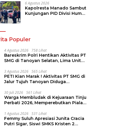
Dukungan bagi Jemaat
6 Agustus 2026
Kapolresta Manado Sambut
Kunjungan PID Divisi Humas
Polri
ita Populer
4 Agustus 2026
758 Lihat
Bareskrim Polri Hentikan Aktivitas PT
SMG di Tanoyan Selatan, Lima Unit
Excavator Turut Diamankan
3 Agustus 2026
565 Lihat
PETI Kian Marak ! Aktivitas PT SMG di
Jalur Tujuh Tanoyan Diduga
Berlindung Dibalik IUP KUD Perintis
30 Juli 2026
561 Lihat
Warga Membludak di Kejuaraan Tinju
Perbati 2026, Memperebutkan Piala
Wali Kota
1 Agustus 2026
531 Lihat
Femmy Suluh Apresiasi Junita Cracia
Putri Sigar, Siswi SMKS Kristen 2
Tomohon Raih Medali Perak LKS