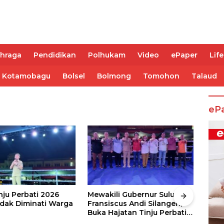
ahraga
Pendidikan
Polhukam
Video
ePaper
Life
Kotamobagu
Bolsel
Bolmong
Tomohon
Talaud
eP
nju Perbati 2026
Mewakili Gubernur Sulut, dr
Juar
ak Diminati Warga
Fransiscus Andi Silangen,
Keju
Buka Hajatan Tinju Perbati
2026
Sulut, Memperebutkan Piala
Wali