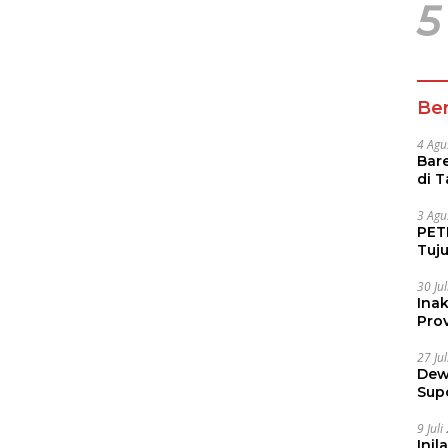
5
Ber
4 Agu
Bare
di 
Tur
3 Agu
PETI
Tuj
IUP 
30 Ju
Ina
Prov
27 Ju
Dew
Sup
9 Jul
Inil