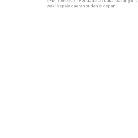
NPM, Tomohon – Pendaftaran bakal pasangan c
wakil kepala daerah sudah di depan…