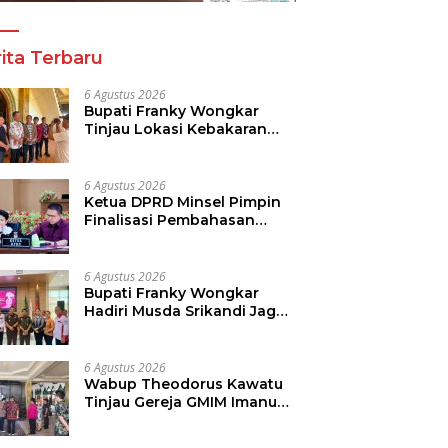
ita Terbaru
6 Agustus 2026
Bupati Franky Wongkar
Tinjau Lokasi Kebakaran
GMIM Imanuel Kawangkoan
Bawah, Tegaskan
Komitmen Dukung
6 Agustus 2026
Pemulihan
Ketua DPRD Minsel Pimpin
Finalisasi Pembahasan
Rancangan KUA-PPAS
Tahun 2027
6 Agustus 2026
Bupati Franky Wongkar
Hadiri Musda Srikandi Jaga
Desa Sulut, Perkuat Sinergi
Bangun Desa
6 Agustus 2026
Wabup Theodorus Kawatu
Tinjau Gereja GMIM Imanuel
Kawangkoan Bawah Pasca
Kebakaran, Sampaikan