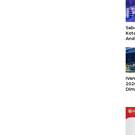
Sabe
Kot
And
Ang
Box
Umu
202
IVen
202
Dim
Sulu