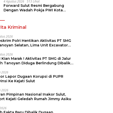
Dikmen Nasional 2026
4 Agustus 2026
513 Lihat
Forward Sulut Resmi Bergabung
Dengan Wadah Pokja PWI Kota
Manado
ita Kriminal
stus 2026
skrim Polri Hentikan Aktivitas PT SMG
Tanoyan Selatan, Lima Unit Excavator
ut Diamankan
stus 2026
 Kian Marak ! Aktivitas PT SMG di Jalur
uh Tanoyan Diduga Berlindung Dibalik
KUD Perintis
li 2026
kor Lapor Dugaan Korupsi di PUPR
insi Ke Kejati Sulut
li 2026
an Pimpinan Nasional Inakor Sulut,
ort Kejati Geledah Rumah Jimmy Asiku
i 2026
ah Fakta Baru Dibalik Dugaan