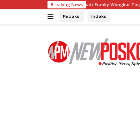
Langsung
Bupati Franky Wongkar Tinjau Lokasi Keba
Breaking News
ke
konten
Redaksi
Indeks