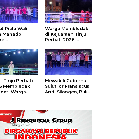
t Piala Wali
Warga Membludak
a Manado
di Kejuaraan Tinju
rei
Perbati 2026,
ouw,Sario
Memperebutkan
ing Camp Juara
Piala Wali Kota
m Tinju Perbati
6
t Tinju Perbati
Mewakili Gubernur
6 Membludak
Sulut, dr Fransiscus
inati Warga
Andi Silangen, Buka
t
Hajatan Tinju
Perbati Sulut,
Memperebutkan
Piala Wali Kota
Manado