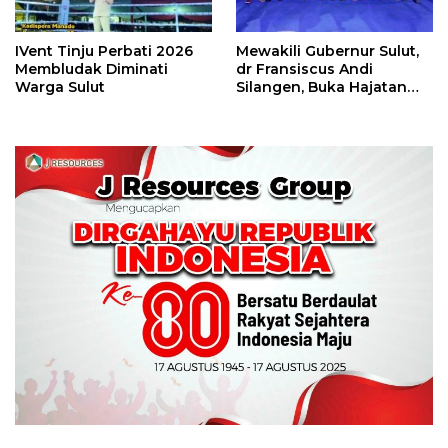
IVent Tinju Perbati 2026
Mewakili Gubernur Sulut,
Membludak Diminati
dr Fransiscus Andi
Warga Sulut
Silangen, Buka Hajatan
Tinju Perbati Sulut,
Memperebutkan Piala
Wali Kota Manado