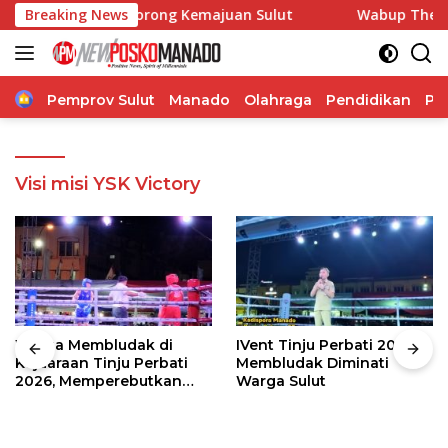
Langsung
si, Pangdam Dorong Kemajuan Sulut
Breaking News
Wabup Theodorus K
ke
konten
Home
Pemprov Sulut
Manado
Olahraga
Pendidikan
Po
Visi misi YSK Victory
Warga Membludak di
IVent Tinju Perbati 2026
Kejuaraan Tinju Perbati
Membludak Diminati
2026, Memperebutkan
Warga Sulut
Piala Wali Kota