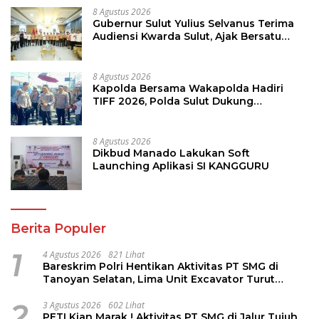
8 Agustus 2026
Gubernur Sulut Yulius Selvanus Terima
Audiensi Kwarda Sulut, Ajak Bersatu
Bersama Bangun Sulut
8 Agustus 2026
Kapolda Bersama Wakapolda Hadiri
TIFF 2026, Polda Sulut Dukung
Pariwisata dan Jamin Keamanan
8 Agustus 2026
Dikbud Manado Lakukan Soft
Launching Aplikasi SI KANGGURU
Berita Populer
1
4 Agustus 2026
821 Lihat
Bareskrim Polri Hentikan Aktivitas PT SMG di
Tanoyan Selatan, Lima Unit Excavator Turut
Diamankan
2
3 Agustus 2026
602 Lihat
PETI Kian Marak ! Aktivitas PT SMG di Jalur Tujuh