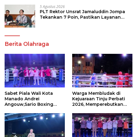
5 Agustus 2026
PLT Rektor Unsrat Jamaluddin Jompa
Tekankan 7 Poin, Pastikan Layanan
Akademik dan Kampus Kondusif
Berita Olahraga
Sabet Piala Wali Kota
Warga Membludak di
Manado Andrei
Kejuaraan Tinju Perbati
Angouw,Sario Boxing
2026, Memperebutkan
Camp Juara Umum Tinju
Piala Wali Kota
Perbati 2026