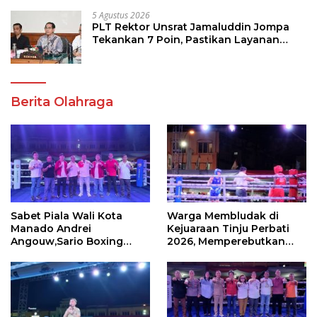
5 Agustus 2026
PLT Rektor Unsrat Jamaluddin Jompa
Tekankan 7 Poin, Pastikan Layanan
Akademik dan Kampus Kondusif
Berita Olahraga
Sabet Piala Wali Kota
Warga Membludak di
Manado Andrei
Kejuaraan Tinju Perbati
Angouw,Sario Boxing
2026, Memperebutkan
Camp Juara Umum Tinju
Piala Wali Kota
Perbati 2026