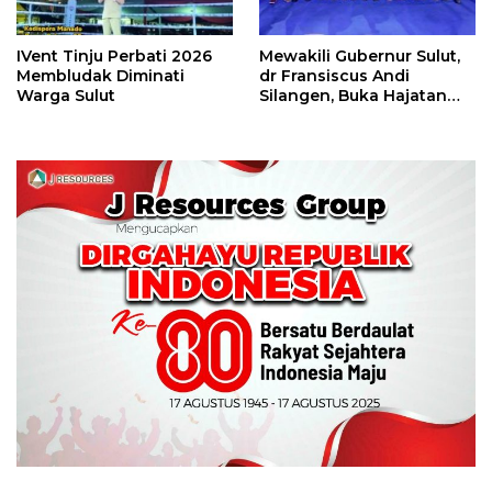
IVent Tinju Perbati 2026
Mewakili Gubernur Sulut,
Membludak Diminati
dr Fransiscus Andi
Warga Sulut
Silangen, Buka Hajatan
Tinju Perbati Sulut,
Memperebutkan Piala
Wali Kota Manado