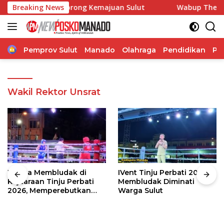
Langsung
i, Pangdam Dorong Kemajuan Sulut
Breaking News
Wabup Theodorus Ka
ke
konten
Home
Pemprov Sulut
Manado
Olahraga
Pendidikan
Po
Wakil Rektor Unsrat
Warga Membludak di
IVent Tinju Perbati 2026
Kejuaraan Tinju Perbati
Membludak Diminati
2026, Memperebutkan
Warga Sulut
Piala Wali Kota