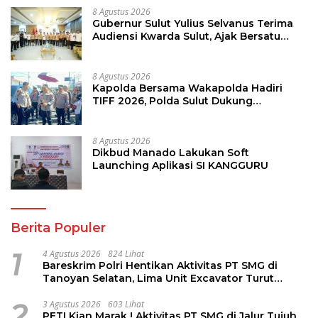
8 Agustus 2026
Gubernur Sulut Yulius Selvanus Terima
Audiensi Kwarda Sulut, Ajak Bersatu
Bersama Bangun Sulut
8 Agustus 2026
Kapolda Bersama Wakapolda Hadiri
TIFF 2026, Polda Sulut Dukung
Pariwisata dan Jamin Keamanan
8 Agustus 2026
Dikbud Manado Lakukan Soft
Launching Aplikasi SI KANGGURU
Berita Populer
1
4 Agustus 2026
824 Lihat
Bareskrim Polri Hentikan Aktivitas PT SMG di
Tanoyan Selatan, Lima Unit Excavator Turut
Diamankan
2
3 Agustus 2026
603 Lihat
PETI Kian Marak ! Aktivitas PT SMG di Jalur Tujuh