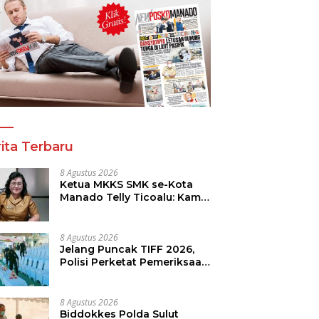
a Tinju Asia Ramaikan
Panitia Tinju Perbati 2026
R
araan Tinju Perbati
dan Pihak Mega Jasa
T
 Memperebutkan Piala
Kelolah All Out Siapkan
B
 Kota Manado
Lokasi Pertandingan
P
ita Terbaru
8 Agustus 2026
Ketua MKKS SMK se-Kota
Manado Telly Ticoalu: Kami
Dukung Penuh Program
Kadis Pendidikan, Jahja
Rondonuwu
8 Agustus 2026
Jelang Puncak TIFF 2026,
Polisi Perketat Pemeriksaan
Pengunjung di Area Utama
8 Agustus 2026
Biddokkes Polda Sulut