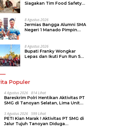
Siagakan Tim Food Safety
di TIFF 2026
8 Agustus 2026
Jermias Bangga Alumni SMA
Negeri 1 Manado Pimpin
Dinas Pendidikan Sulut
8 Agustus 2026
Bupati Franky Wongkar
Lepas dan Ikuti Fun Run 5K
Semarak HUT ke-81 RI di
Minsel
ita Populer
4 Agustus 2026
814 Lihat
Bareskrim Polri Hentikan Aktivitas PT
SMG di Tanoyan Selatan, Lima Unit
Excavator Turut Diamankan
3 Agustus 2026
599 Lihat
PETI Kian Marak ! Aktivitas PT SMG di
Jalur Tujuh Tanoyan Diduga
Berlindung Dibalik IUP KUD Perintis