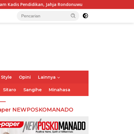
didikan, Jahja Rondonuwu
Jelang Puncak TIFF 2026, Pol
 Style
Opini
Lainnya
Sitaro
Sangihe
Minahasa
aper NEWPOSKOMANADO