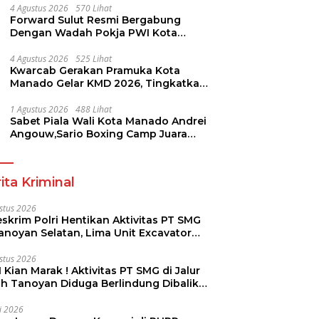
4 Agustus 2026
570 Lihat
Forward Sulut Resmi Bergabung
Dengan Wadah Pokja PWI Kota
Manado
4 Agustus 2026
525 Lihat
Kwarcab Gerakan Pramuka Kota
Manado Gelar KMD 2026, Tingkatkan
Kompetensi 36 Calon Pembina
Pramuka
1 Agustus 2026
488 Lihat
Sabet Piala Wali Kota Manado Andrei
Angouw,Sario Boxing Camp Juara
Umum Tinju Perbati 2026
ita Kriminal
stus 2026
skrim Polri Hentikan Aktivitas PT SMG
Tanoyan Selatan, Lima Unit Excavator
ut Diamankan
stus 2026
 Kian Marak ! Aktivitas PT SMG di Jalur
uh Tanoyan Diduga Berlindung Dibalik
KUD Perintis
li 2026