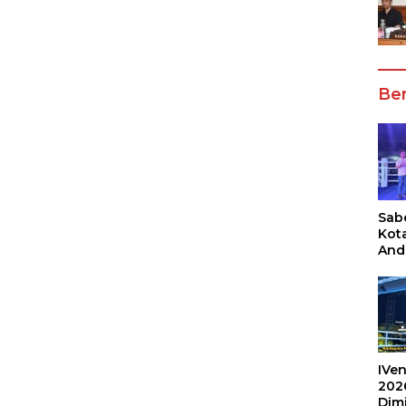
Ber
Sabe
Kot
And
Ang
Box
Umu
202
IVen
202
Dim