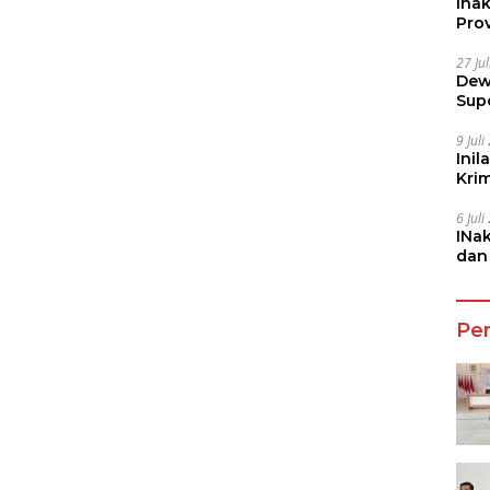
Ina
Prov
27 Ju
Dew
Sup
9 Jul
Inil
Kri
She
6 Jul
INa
dan
Jala
Pe