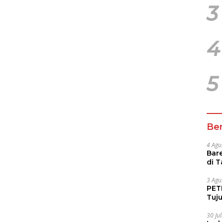
3
4
5
Ber
4 Agu
Bare
di 
Tur
3 Agu
PETI
Tuj
IUP 
30 Ju