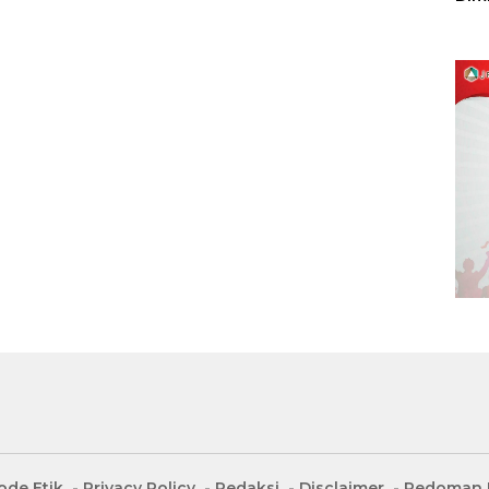
Sulu
ode Etik
Privacy Policy
Redaksi
Disclaimer
Pedoman M