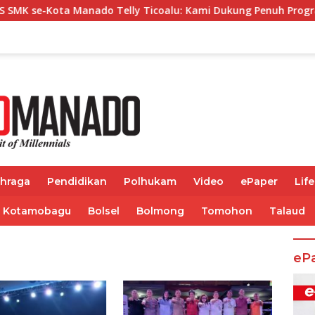
 Manado Telly Ticoalu: Kami Dukung Penuh Program Kadis Pen
ahraga
Pendidikan
Polhukam
Video
ePaper
Life
Kotamobagu
Bolsel
Bolmong
Tomohon
Talaud
eP