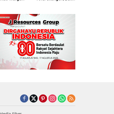
t
Hajatan Tinju
Perbati Sulut,
Memperebutkan
Piala Wali Kota
Manado
edia Siber