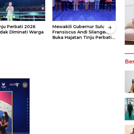
nju Perbati 2026
Mewakili Gubernur Sulut, dr
Juar
ak Diminati Warga
Fransiscus Andi Silangen,
Keju
Buka Hajatan Tinju Perbati
2026
Sulut, Memperebutkan Piala
Wali
Wali Kota Manado
Ber