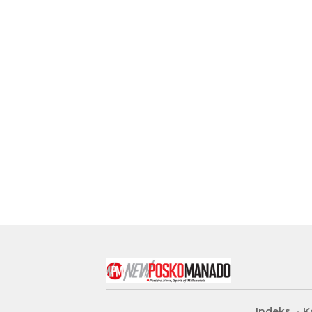
Indeks
K