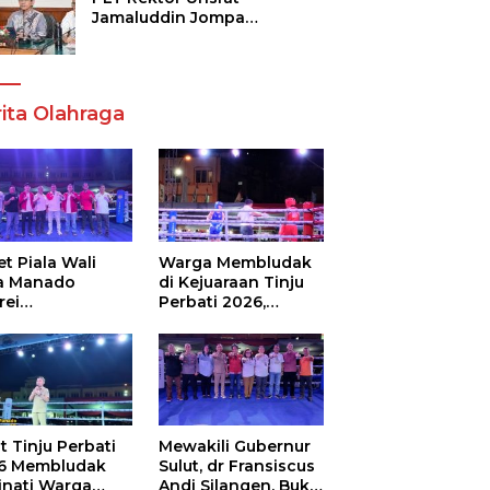
Jamaluddin Jompa
Tekankan 7 Poin, Pastikan
Layanan Akademik dan
Kampus Kondusif
ita Olahraga
t Piala Wali
Warga Membludak
a Manado
di Kejuaraan Tinju
rei
Perbati 2026,
ouw,Sario
Memperebutkan
ing Camp Juara
Piala Wali Kota
m Tinju Perbati
6
t Tinju Perbati
Mewakili Gubernur
6 Membludak
Sulut, dr Fransiscus
inati Warga
Andi Silangen, Buka