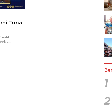
imi Tuna
reatif
Weekly…
Ber
1
2