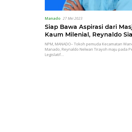
Manado
27 Mei 2023
Siap Bawa Aspirasi dari Mas
Kaum Milenial, Reynaldo Si
Bertarung di Pileg 2024 Dap
NPM, MANADO– Tokoh pemuda Kecamatan Wane
Wenang Wanea
Manado, Reynaldo Nelwan Tirayoh maju pada P
Legislatif…