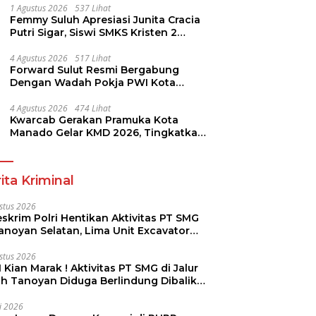
1 Agustus 2026
537 Lihat
Femmy Suluh Apresiasi Junita Cracia
Putri Sigar, Siswi SMKS Kristen 2
Tomohon Raih Medali Perak LKS
Dikmen Nasional 2026
4 Agustus 2026
517 Lihat
Forward Sulut Resmi Bergabung
Dengan Wadah Pokja PWI Kota
Manado
4 Agustus 2026
474 Lihat
Kwarcab Gerakan Pramuka Kota
Manado Gelar KMD 2026, Tingkatkan
Kompetensi 36 Calon Pembina
Pramuka
ita Kriminal
stus 2026
skrim Polri Hentikan Aktivitas PT SMG
Tanoyan Selatan, Lima Unit Excavator
ut Diamankan
stus 2026
 Kian Marak ! Aktivitas PT SMG di Jalur
uh Tanoyan Diduga Berlindung Dibalik
KUD Perintis
li 2026