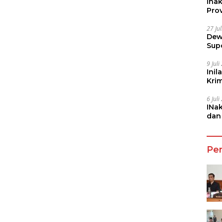
Ina
Prov
27 Ju
Dew
Sup
9 Jul
Inil
Kri
She
6 Jul
INa
dan
Jala
Pe