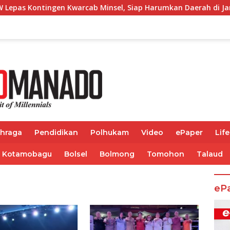
en Kwarcab Minsel, Siap Harumkan Daerah di Jambore Nasional 
ahraga
Pendidikan
Polhukam
Video
ePaper
Life
Kotamobagu
Bolsel
Bolmong
Tomohon
Talaud
eP