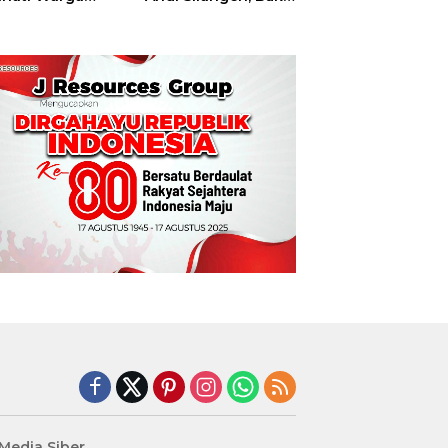
t
Hajatan Tinju
Perbati Sulut,
Memperebutkan
Piala Wali Kota
Manado
edia Siber