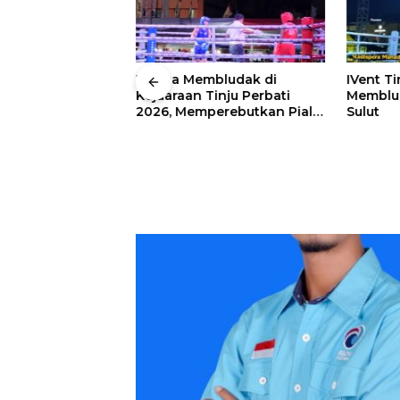
 Wali Kota
Warga Membludak di
IVent Ti
drei
Kejuaraan Tinju Perbati
Memblud
rio Boxing Camp
2026, Memperebutkan Piala
Sulut
 Tinju Perbati
Wali Kota