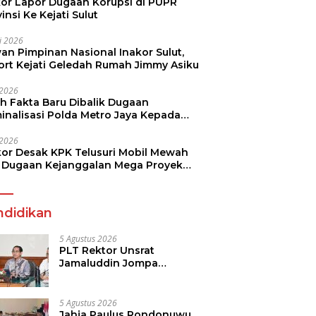
kor Lapor Dugaan Korupsi di PUPR
insi Ke Kejati Sulut
li 2026
an Pimpinan Nasional Inakor Sulut,
ort Kejati Geledah Rumah Jimmy Asiku
i 2026
ah Fakta Baru Dibalik Dugaan
minalisasi Polda Metro Jaya Kepada
see Monicha Elshaday
i 2026
kor Desak KPK Telusuri Mobil Mewah
 Dugaan Kejanggalan Mega Proyek
n di BPJN
ndidikan
5 Agustus 2026
PLT Rektor Unsrat
Jamaluddin Jompa
Tekankan 7 Poin, Pastikan
Layanan Akademik dan
Kampus Kondusif
5 Agustus 2026
Jahja Paulus Rondonuwu