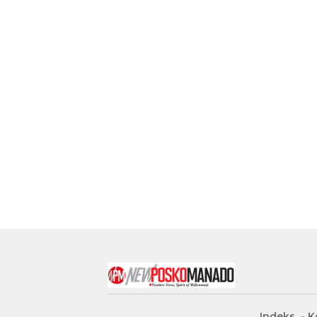
Indeks
K