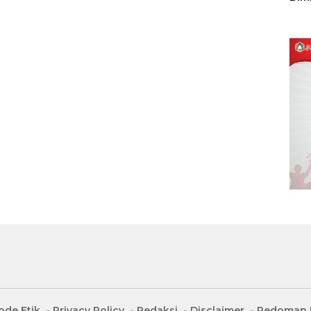
Sulu
ode Etik
Privacy Policy
Redaksi
Disclaimer
Pedoman M