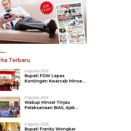
a Tinju Asia Ramaikan
Panitia Tinju Perbati 2026
R
araan Tinju Perbati
dan Pihak Mega Jasa
T
 Memperebutkan Piala
Kelolah All Out Siapkan
B
 Kota Manado
Lokasi Pertandingan
P
ita Terbaru
6 Agustus 2026
Bupati FDW Lepas
Kontingen Kwarcab Minsel,
Siap Harumkan Daerah di
Jambore Nasional XII
6 Agustus 2026
Wabup Minsel Tinjau
Pelaksanaan BIAS, Ajak
Seluruh Elemen Sukseskan
Imunisasi Anak Sekolah
6 Agustus 2026
Bupati Franky Wongkar