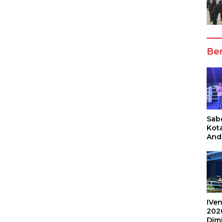
Ber
Sabe
Kot
And
Ang
Box
Umu
202
IVen
202
Dim