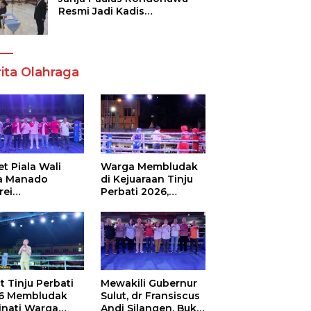
Resmi Jadi Kadis
Pendidikan Sulut, Gantikan
Femmy J Suluh
ita Olahraga
t Piala Wali
Warga Membludak
a Manado
di Kejuaraan Tinju
rei
Perbati 2026,
ouw,Sario
Memperebutkan
ing Camp Juara
Piala Wali Kota
m Tinju Perbati
6
t Tinju Perbati
Mewakili Gubernur
6 Membludak
Sulut, dr Fransiscus
inati Warga
Andi Silangen, Buka