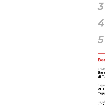
3
4
5
Ber
4 Agu
Bare
di 
Tur
3 Agu
PETI
Tuj
IUP 
30 Ju