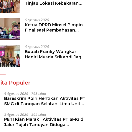
Tinjau Lokasi Kebakaran
GMIM Imanuel Kawangkoan
Bawah, Tegaskan
Komitmen Dukung
6 Agustus 2026
Pemulihan
Ketua DPRD Minsel Pimpin
Finalisasi Pembahasan
Rancangan KUA-PPAS
Tahun 2027
6 Agustus 2026
Bupati Franky Wongkar
Hadiri Musda Srikandi Jaga
Desa Sulut, Perkuat Sinergi
Bangun Desa
ita Populer
4 Agustus 2026
763 Lihat
Bareskrim Polri Hentikan Aktivitas PT
SMG di Tanoyan Selatan, Lima Unit
Excavator Turut Diamankan
3 Agustus 2026
569 Lihat
PETI Kian Marak ! Aktivitas PT SMG di
Jalur Tujuh Tanoyan Diduga
Berlindung Dibalik IUP KUD Perintis