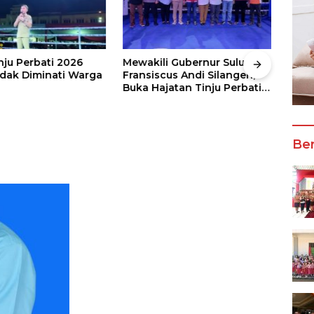
nju Perbati 2026
Mewakili Gubernur Sulut, dr
Juar
ak Diminati Warga
Fransiscus Andi Silangen,
Keju
Buka Hajatan Tinju Perbati
2026
Sulut, Memperebutkan Piala
Wali
Wali Kota Manado
Ber