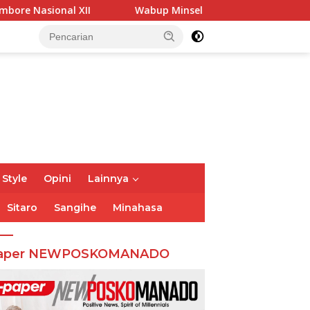
XII
Wabup Minsel Tinjau Pelaksanaan BIAS, Ajak Selur
 Style
Opini
Lainnya
Sitaro
Sangihe
Minahasa
aper NEWPOSKOMANADO