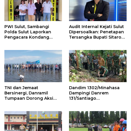
PWI Sulut, Sambangi
Audit Internal Kejati Sulut
Polda Sulut Laporkan
Dipersoalkan: Penetapan
Pengacara Kondang
Tersangka Bupati Sitaro
Hotman Paris
Berpotensi Cacat
Pembuktian
TNI dan Jemaat
Dandim 1302/Minahasa
Bersinergi, Danramil
Dampingi Danrem
Tumpaan Dorong Aksi
131/Santiago
Bersih Pantai dan
Groundbreaking
Penanaman Mangrove
Jembatan Garuda Tahap
III dan IV di Mitra