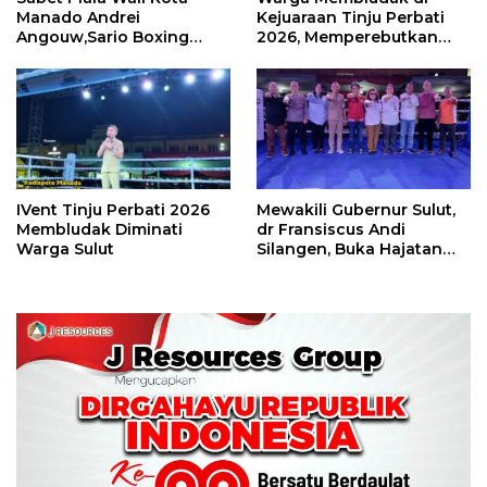
Manado Andrei
Kejuaraan Tinju Perbati
Angouw,Sario Boxing
2026, Memperebutkan
Camp Juara Umum Tinju
Piala Wali Kota
Perbati 2026
IVent Tinju Perbati 2026
Mewakili Gubernur Sulut,
Membludak Diminati
dr Fransiscus Andi
Warga Sulut
Silangen, Buka Hajatan
Tinju Perbati Sulut,
Memperebutkan Piala
Wali Kota Manado