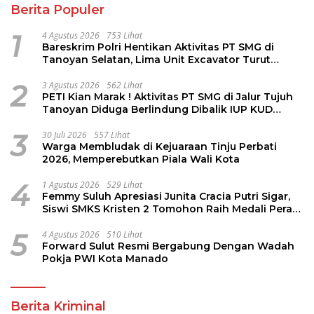
Berita Populer
1
4 Agustus 2026
753 Lihat
Bareskrim Polri Hentikan Aktivitas PT SMG di
Tanoyan Selatan, Lima Unit Excavator Turut
Diamankan
2
3 Agustus 2026
562 Lihat
PETI Kian Marak ! Aktivitas PT SMG di Jalur Tujuh
Tanoyan Diduga Berlindung Dibalik IUP KUD
Perintis
3
30 Juli 2026
557 Lihat
Warga Membludak di Kejuaraan Tinju Perbati
2026, Memperebutkan Piala Wali Kota
4
1 Agustus 2026
529 Lihat
Femmy Suluh Apresiasi Junita Cracia Putri Sigar,
Siswi SMKS Kristen 2 Tomohon Raih Medali Perak
LKS Dikmen Nasional 2026
5
4 Agustus 2026
510 Lihat
Forward Sulut Resmi Bergabung Dengan Wadah
Pokja PWI Kota Manado
Berita Kriminal