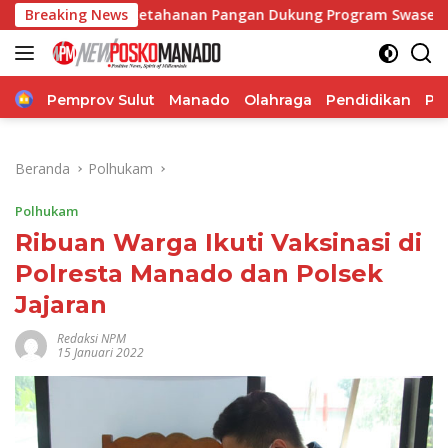
Langsung
erkuat Ketahanan Pangan Dukung Program Swasembada Pangan
Breaking News
ke
konten
Home
Pemprov Sulut
Manado
Olahraga
Pendidikan
Po
Beranda
Polhukam
Polhukam
Ribuan Warga Ikuti Vaksinasi di
Polresta Manado dan Polsek
Jajaran
Redaksi NPM
15 Januari 2022