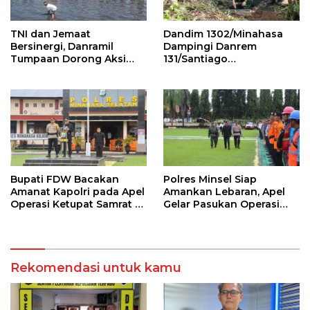
TNI dan Jemaat
Dandim 1302/Minahasa
Bersinergi, Danramil
Dampingi Danrem
Tumpaan Dorong Aksi
131/Santiago
Bersih Pantai dan
Groundbreaking
Penanaman Mangrove
Jembatan Garuda Tahap
III dan IV di Mitra
Bupati FDW Bacakan
Polres Minsel Siap
Amanat Kapolri pada Apel
Amankan Lebaran, Apel
Operasi Ketupat Samrat di
Gelar Pasukan Operasi
Minsel
Ketupat 2026
Rekomendasi untuk kamu