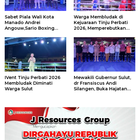
Sabet Piala Wali Kota
Warga Membludak di
Manado Andrei
Kejuaraan Tinju Perbati
Angouw,Sario Boxing
2026, Memperebutkan
Camp Juara Umum Tinju
Piala Wali Kota
Perbati 2026
IVent Tinju Perbati 2026
Mewakili Gubernur Sulut,
Membludak Diminati
dr Fransiscus Andi
Warga Sulut
Silangen, Buka Hajatan
Tinju Perbati Sulut,
Memperebutkan Piala
Wali Kota Manado