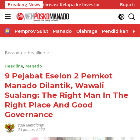
Langsung
ilirisasi Kelapa ke Investor
Breaking News
Bupati Franky Wongkar T
ke
konten
Home
Pemprov Sulut
Manado
Olahraga
Pendidikan
Po
Beranda
Headline
Headline
,
Manado
9 Pejabat Eselon 2 Pemkot
Manado Dilantik, Wawali
Sualang: The Right Man In The
Right Place And Good
Governance
Yudi Mintalangi
25 Januari 2022