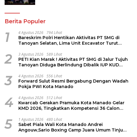
Berita Populer
1
4 Agustus 2026
794 Lihat
Bareskrim Polri Hentikan Aktivitas PT SMG di
Tanoyan Selatan, Lima Unit Excavator Turut
Diamankan
2
3 Agustus 2026
589 Lihat
PETI Kian Marak ! Aktivitas PT SMG di Jalur Tujuh
Tanoyan Diduga Berlindung Dibalik IUP KUD
Perintis
3
4 Agustus 2026
556 Lihat
Forward Sulut Resmi Bergabung Dengan Wadah
Pokja PWI Kota Manado
4
4 Agustus 2026
512 Lihat
Kwarcab Gerakan Pramuka Kota Manado Gelar
KMD 2026, Tingkatkan Kompetensi 36 Calon
Pembina Pramuka
5
1 Agustus 2026
480 Lihat
Sabet Piala Wali Kota Manado Andrei
Angouw,Sario Boxing Camp Juara Umum Tinju
Perbati 2026