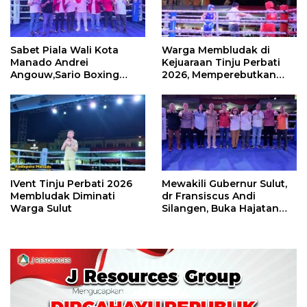
Sabet Piala Wali Kota
Warga Membludak di
Manado Andrei
Kejuaraan Tinju Perbati
Angouw,Sario Boxing
2026, Memperebutkan
Camp Juara Umum Tinju
Piala Wali Kota
Perbati 2026
IVent Tinju Perbati 2026
Mewakili Gubernur Sulut,
Membludak Diminati
dr Fransiscus Andi
Warga Sulut
Silangen, Buka Hajatan
Tinju Perbati Sulut,
Memperebutkan Piala
Wali Kota Manado