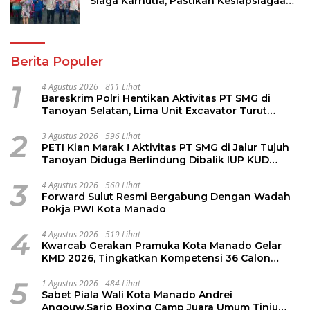
Siaga Karhutla, Pastikan Kesiapsiagaan
Hadapi Musim Kemarau
Berita Populer
1
4 Agustus 2026
811 Lihat
Bareskrim Polri Hentikan Aktivitas PT SMG di
Tanoyan Selatan, Lima Unit Excavator Turut
Diamankan
2
3 Agustus 2026
596 Lihat
PETI Kian Marak ! Aktivitas PT SMG di Jalur Tujuh
Tanoyan Diduga Berlindung Dibalik IUP KUD
Perintis
3
4 Agustus 2026
560 Lihat
Forward Sulut Resmi Bergabung Dengan Wadah
Pokja PWI Kota Manado
4
4 Agustus 2026
519 Lihat
Kwarcab Gerakan Pramuka Kota Manado Gelar
KMD 2026, Tingkatkan Kompetensi 36 Calon
Pembina Pramuka
5
1 Agustus 2026
484 Lihat
Sabet Piala Wali Kota Manado Andrei
Angouw,Sario Boxing Camp Juara Umum Tinju