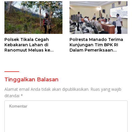
Polsek Tikala Cegah
Polresta Manado Terima
Kebakaran Lahan di
Kunjungan Tim BPK RI
Ranomuut Meluas ke
Dalam Pemeriksaan
Permukiman
Kepatuhan Atas
Manajemen Sistem
Informasi Layanan
Laporan Kamtibmas
Tinggalkan Balasan
Alamat email Anda tidak akan dipublikasikan.
Ruas yang wajib
ditandai
*