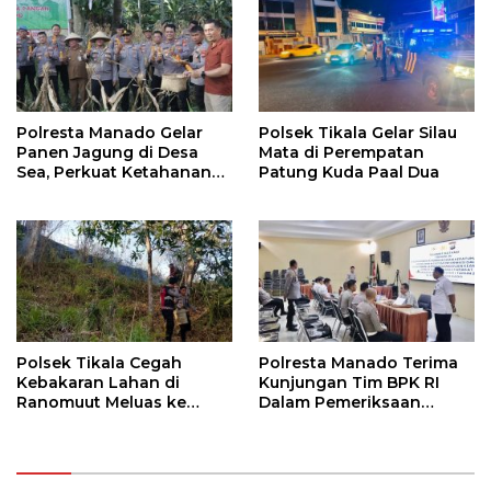
Polresta Manado Gelar
Polsek Tikala Gelar Silau
Panen Jagung di Desa
Mata di Perempatan
Sea, Perkuat Ketahanan
Patung Kuda Paal Dua
Pangan Dukung Program
Swasembada Pangan
Polsek Tikala Cegah
Polresta Manado Terima
Kebakaran Lahan di
Kunjungan Tim BPK RI
Ranomuut Meluas ke
Dalam Pemeriksaan
Permukiman
Kepatuhan Atas
Manajemen Sistem
Informasi Layanan
Laporan Kamtibmas