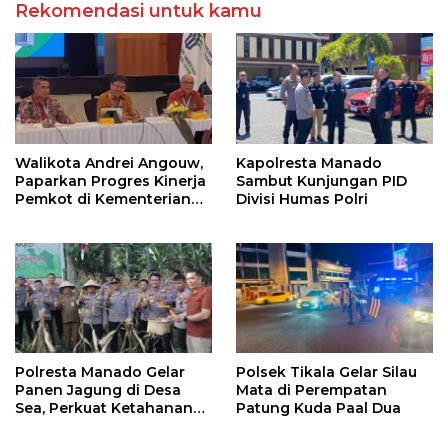
Rekomendasi untuk kamu
Walikota Andrei Angouw,
Kapolresta Manado
Paparkan Progres Kinerja
Sambut Kunjungan PID
Pemkot di Kementerian
Divisi Humas Polri
Investasi dan
Hilirisasi/BKPM
Polresta Manado Gelar
Polsek Tikala Gelar Silau
Panen Jagung di Desa
Mata di Perempatan
Sea, Perkuat Ketahanan
Patung Kuda Paal Dua
Pangan Dukung Program
Swasembada Pangan