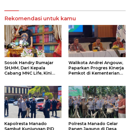
Rekomendasi untuk kamu
Sosok Handry Rumajar
Walikota Andrei Angouw,
SH,MM, Dari Kepala
Paparkan Progres Kinerja
Cabang MNC Life, Kini
Pemkot di Kementerian
Fokus Ke Profesional
Investasi dan
Fotografi
Hilirisasi/BKPM
Kapolresta Manado
Polresta Manado Gelar
Sambut Kunjungan PID
Panen Jagung di Desa