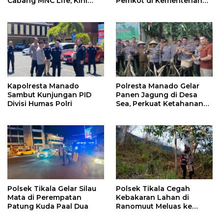
Cabang MNC Life, Kini
Pemkot di Kementerian
Fokus Ke Profesional
Investasi dan
Fotografi
Hilirisasi/BKPM
Kapolresta Manado
Polresta Manado Gelar
Sambut Kunjungan PID
Panen Jagung di Desa
Divisi Humas Polri
Sea, Perkuat Ketahanan
Pangan Dukung Program
Swasembada Pangan
Polsek Tikala Gelar Silau
Polsek Tikala Cegah
Mata di Perempatan
Kebakaran Lahan di
Patung Kuda Paal Dua
Ranomuut Meluas ke
Permukiman