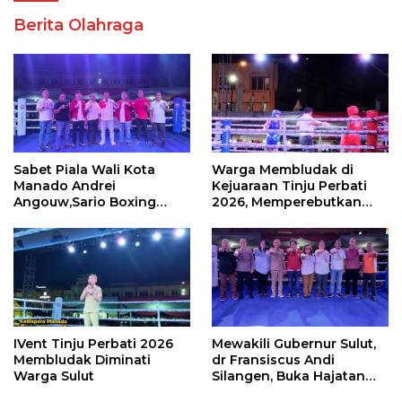
Berita Olahraga
Sabet Piala Wali Kota
Warga Membludak di
Manado Andrei
Kejuaraan Tinju Perbati
Angouw,Sario Boxing
2026, Memperebutkan
Camp Juara Umum Tinju
Piala Wali Kota
Perbati 2026
IVent Tinju Perbati 2026
Mewakili Gubernur Sulut,
Membludak Diminati
dr Fransiscus Andi
Warga Sulut
Silangen, Buka Hajatan
Tinju Perbati Sulut,