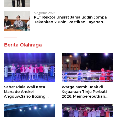
Program Strategis Pendidikan
5 Agustus 2026
PLT Rektor Unsrat Jamaluddin Jompa
Tekankan 7 Poin, Pastikan Layanan
Akademik dan Kampus Kondusif
Berita Olahraga
Sabet Piala Wali Kota
Warga Membludak di
Manado Andrei
Kejuaraan Tinju Perbati
Angouw,Sario Boxing
2026, Memperebutkan
Camp Juara Umum Tinju
Piala Wali Kota
Perbati 2026