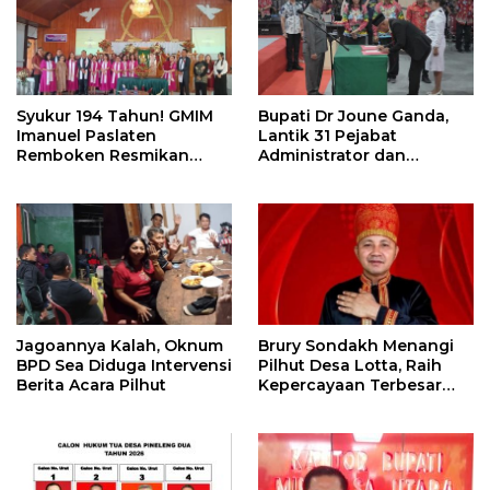
Syukur 194 Tahun! GMIM
Bupati Dr Joune Ganda,
Imanuel Paslaten
Lantik 31 Pejabat
Remboken Resmikan
Administrator dan
Pastori dan Kantor
Pengawas
Jemaat
Jagoannya Kalah, Oknum
Brury Sondakh Menangi
BPD Sea Diduga Intervensi
Pilhut Desa Lotta, Raih
Berita Acara Pilhut
Kepercayaan Terbesar
Masyarakat