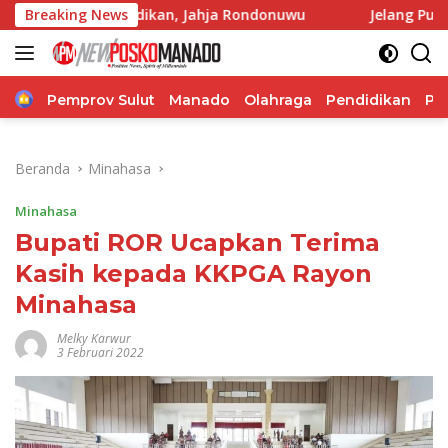
Langsung
endidikan, Jahja Rondonuwu
Breaking News
Jelang Puncak TIFF 2026, 
ke
konten
Home
Pemprov Sulut
Manado
Olahraga
Pendidikan
Po
Beranda
Minahasa
Minahasa
Bupati ROR Ucapkan Terima
Kasih kepada KKPGA Rayon
Minahasa
Melky Karwur
3 Februari 2022