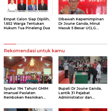
Empat Calon Siap Dipilih,
Dibawah Kepemimpinan
1.652 Warga Tentukan
Dr Joune Ganda, Minut
Hukum Tua Pineleng Dua
Masuk 5 Besar UCLG
Peace Prize 2026
Rekomendasi untuk kamu
Syukur 194 Tahun! GMIM
Bupati Dr Joune Ganda,
Imanuel Paslaten
Lantik 31 Pejabat
Remboken Resmikan
Administrator dan
Pastori dan Kantor
Pengawas
Jemaat