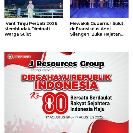
IVent Tinju Perbati 2026
Mewakili Gubernur Sulut,
Membludak Diminati
dr Fransiscus Andi
Warga Sulut
Silangen, Buka Hajatan
Tinju Perbati Sulut,
Memperebutkan Piala
Wali Kota Manado