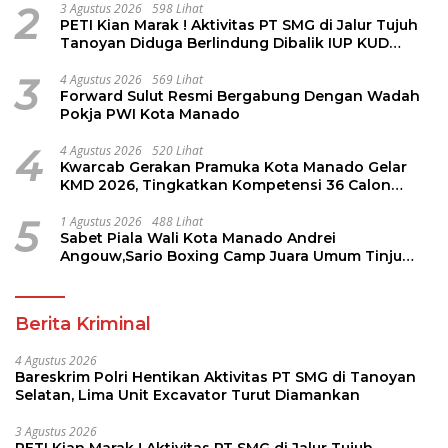
2
3 Agustus 2026
598 Lihat
PETI Kian Marak ! Aktivitas PT SMG di Jalur Tujuh
Tanoyan Diduga Berlindung Dibalik IUP KUD
Perintis
3
4 Agustus 2026
569 Lihat
Forward Sulut Resmi Bergabung Dengan Wadah
Pokja PWI Kota Manado
4
4 Agustus 2026
520 Lihat
Kwarcab Gerakan Pramuka Kota Manado Gelar
KMD 2026, Tingkatkan Kompetensi 36 Calon
Pembina Pramuka
5
1 Agustus 2026
488 Lihat
Sabet Piala Wali Kota Manado Andrei
Angouw,Sario Boxing Camp Juara Umum Tinju
Perbati 2026
Berita Kriminal
4 Agustus 2026
Bareskrim Polri Hentikan Aktivitas PT SMG di Tanoyan
Selatan, Lima Unit Excavator Turut Diamankan
3 Agustus 2026
PETI Kian Marak ! Aktivitas PT SMG di Jalur Tujuh