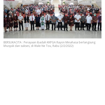
BERSUKACITA : Perayaan ibadah KKPGA Rayon Minahasa berlangsung
khusyuk dan sukses, di Wale Ne Tou, Rabu (2/2/2022)