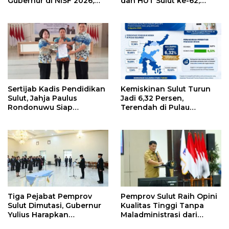
Gubernur di NISF 2026,
dan HUT Sulut ke-62,
Sulut Tawarkan Pasifik
Luncurkan Keringanan
Gateway dan Hilirisasi
Merdeka, Bebas Pajak
Kelapa ke Investor
Kendaraan
Sertijab Kadis Pendidikan
Kemiskinan Sulut Turun
Sulut, Jahja Paulus
Jadi 6,32 Persen,
Rondonuwu Siap
Terendah di Pulau
Lanjutkan Program
Sulawesi
Strategis Pendidikan
Tiga Pejabat Pemprov
Pemprov Sulut Raih Opini
Sulut Dimutasi, Gubernur
Kualitas Tinggi Tanpa
Yulius Harapkan
Maladministrasi dari
Kolaborasi Solid Antar
Ombudsman RI