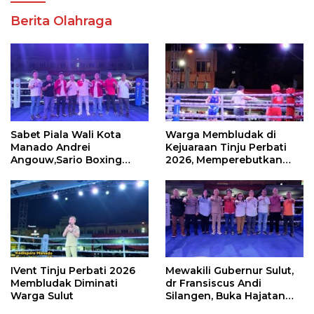
Berita Olahraga
Sabet Piala Wali Kota
Warga Membludak di
Manado Andrei
Kejuaraan Tinju Perbati
Angouw,Sario Boxing
2026, Memperebutkan
Camp Juara Umum Tinju
Piala Wali Kota
Perbati 2026
IVent Tinju Perbati 2026
Mewakili Gubernur Sulut,
Membludak Diminati
dr Fransiscus Andi
Warga Sulut
Silangen, Buka Hajatan
Tinju Perbati Sulut,