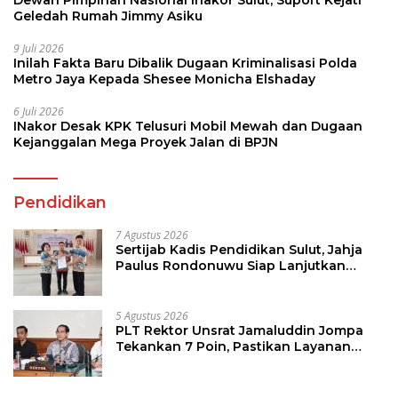
Dewan Pimpinan Nasional Inakor Sulut, Suport Kejati
Geledah Rumah Jimmy Asiku
9 Juli 2026
Inilah Fakta Baru Dibalik Dugaan Kriminalisasi Polda
Metro Jaya Kepada Shesee Monicha Elshaday
6 Juli 2026
INakor Desak KPK Telusuri Mobil Mewah dan Dugaan
Kejanggalan Mega Proyek Jalan di BPJN
Pendidikan
7 Agustus 2026
Sertijab Kadis Pendidikan Sulut, Jahja
Paulus Rondonuwu Siap Lanjutkan
Program Strategis Pendidikan
5 Agustus 2026
PLT Rektor Unsrat Jamaluddin Jompa
Tekankan 7 Poin, Pastikan Layanan
Akademik dan Kampus Kondusif