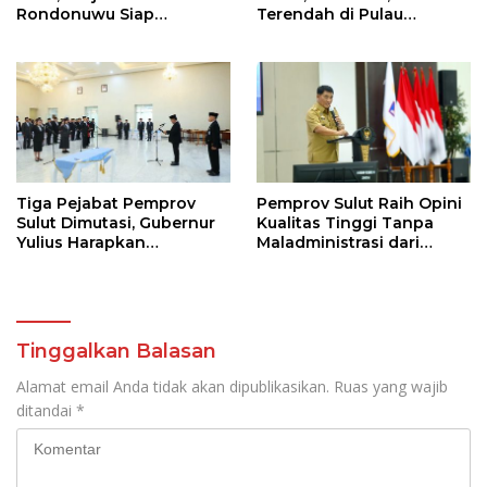
Rondonuwu Siap
Terendah di Pulau
Lanjutkan Program
Sulawesi
Strategis Pendidikan
Tiga Pejabat Pemprov
Pemprov Sulut Raih Opini
Sulut Dimutasi, Gubernur
Kualitas Tinggi Tanpa
Yulius Harapkan
Maladministrasi dari
Kolaborasi Solid Antar
Ombudsman RI
SKPD
Tinggalkan Balasan
Alamat email Anda tidak akan dipublikasikan.
Ruas yang wajib
ditandai
*