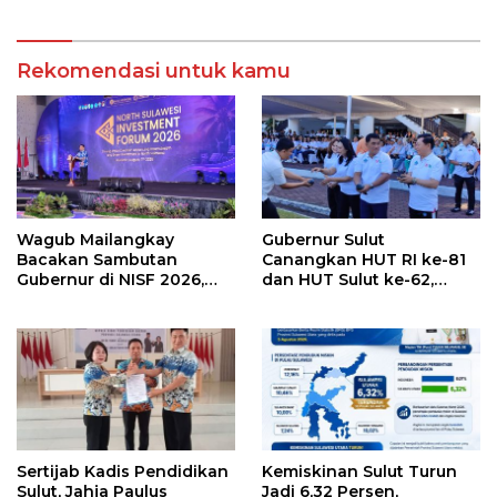
SKPD
Rekomendasi untuk kamu
Wagub Mailangkay
Gubernur Sulut
Bacakan Sambutan
Canangkan HUT RI ke-81
Gubernur di NISF 2026,
dan HUT Sulut ke-62,
Sulut Tawarkan Pasifik
Luncurkan Keringanan
Gateway dan Hilirisasi
Merdeka, Bebas Pajak
Kelapa ke Investor
Kendaraan
Sertijab Kadis Pendidikan
Kemiskinan Sulut Turun
Sulut, Jahja Paulus
Jadi 6,32 Persen,