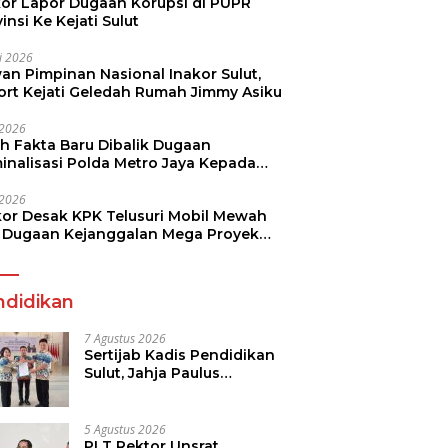
kor Lapor Dugaan Korupsi di PUPR
insi Ke Kejati Sulut
li 2026
an Pimpinan Nasional Inakor Sulut,
ort Kejati Geledah Rumah Jimmy Asiku
i 2026
ah Fakta Baru Dibalik Dugaan
minalisasi Polda Metro Jaya Kepada
see Monicha Elshaday
i 2026
kor Desak KPK Telusuri Mobil Mewah
 Dugaan Kejanggalan Mega Proyek
n di BPJN
ndidikan
7 Agustus 2026
Sertijab Kadis Pendidikan
Sulut, Jahja Paulus
Rondonuwu Siap Lanjutkan
Program Strategis
Pendidikan
5 Agustus 2026
PLT Rektor Unsrat