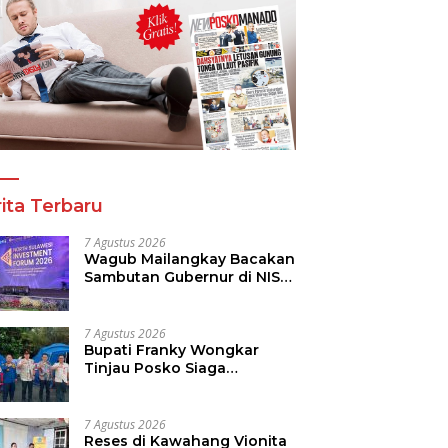
ita Terbaru
7 Agustus 2026
Wagub Mailangkay Bacakan
Sambutan Gubernur di NISF
2026, Sulut Tawarkan
Pasifik Gateway dan
Hilirisasi Kelapa ke Investor
7 Agustus 2026
Bupati Franky Wongkar
Tinjau Posko Siaga
Karhutla, Pastikan
Kesiapsiagaan Hadapi
Musim Kemarau
7 Agustus 2026
Reses di Kawahang Vionita