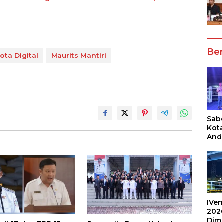
Ber
ota Digital
Maurits Mantiri
Sabe
Kot
And
Ang
Box
Umu
202
IVen
202
Dim