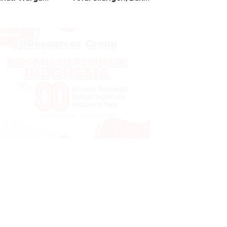
t
Hajatan Tinju
Perbati Sulut,
Memperebutkan
Piala Wali Kota
Manado