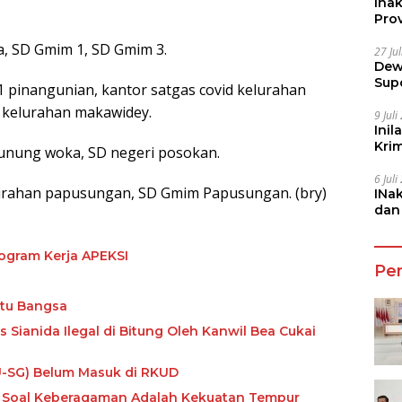
Ina
Prov
, SD Gmim 1, SD Gmim 3.
27 Ju
Dew
Sup
 pinangunian, kantor satgas covid kelurahan
 kelurahan makawidey.
9 Jul
Inil
Kri
unung woka, SD negeri posokan.
She
6 Jul
lurahan papusungan, SD Gmim Papusungan. (bry)
INa
dan
Jala
rogram Kerja APEKSI
Pe
atu Bangsa
ianida Ilegal di Bitung Oleh Kanwil Bea Cukai
U-SG) Belum Masuk di RKUD
g Soal Keberagaman Adalah Kekuatan Tempur