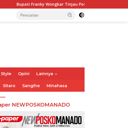
ky Wongkar Tinjau Posko Siaga Karhutla, Pastikan Kesiapsiag
 Style
Opini
Lainnya
Sitaro
Sangihe
Minahasa
aper NEWPOSKOMANADO