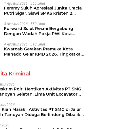
1 Agustus 2026
565 Lihat
Femmy Suluh Apresiasi Junita Cracia
Putri Sigar, Siswi SMKS Kristen 2
Tomohon Raih Medali Perak LKS
Dikmen Nasional 2026
4 Agustus 2026
550 Lihat
Forward Sulut Resmi Bergabung
Dengan Wadah Pokja PWI Kota
Manado
4 Agustus 2026
510 Lihat
Kwarcab Gerakan Pramuka Kota
Manado Gelar KMD 2026, Tingkatkan
Kompetensi 36 Calon Pembina
Pramuka
ita Kriminal
stus 2026
skrim Polri Hentikan Aktivitas PT SMG
Tanoyan Selatan, Lima Unit Excavator
ut Diamankan
stus 2026
 Kian Marak ! Aktivitas PT SMG di Jalur
uh Tanoyan Diduga Berlindung Dibalik
KUD Perintis
li 2026