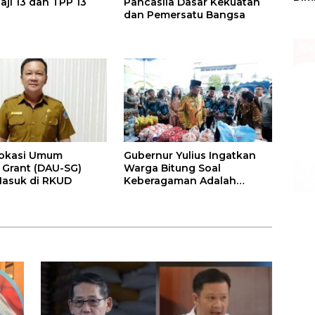
Gaji 13 dan TPP 13
Pancasila Dasar Kekuatan
Sulu
r
dan Pemersatu Bangsa
lokasi Umum
Gubernur Yulius Ingatkan
c Grant (DAU-SG)
Warga Bitung Soal
asuk di RKUD
Keberagaman Adalah
Kekuatan Tempur Terhebat