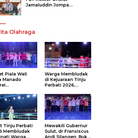
Jamaluddin Jompa
Tekankan 7 Poin, Pastikan
Layanan Akademik dan
Kampus Kondusif
ita Olahraga
t Piala Wali
Warga Membludak
a Manado
di Kejuaraan Tinju
rei
Perbati 2026,
ouw,Sario
Memperebutkan
ing Camp Juara
Piala Wali Kota
m Tinju Perbati
6
t Tinju Perbati
Mewakili Gubernur
6 Membludak
Sulut, dr Fransiscus
inati Warga
Andi Silangen, Buka