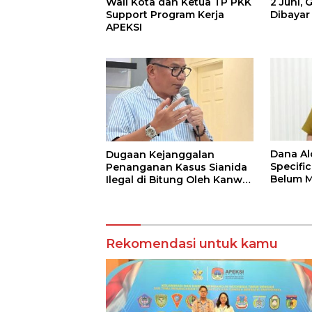
Wali Kota dan Ketua TP PKK
2 Juni, 
Support Program Kerja
Dibaya
APEKSI
Dana A
Dugaan Kejanggalan
Specifi
Penanganan Kasus Sianida
Belum M
Ilegal di Bitung Oleh Kanwil
Bea Cukai Dilapor di KPK
Rekomendasi untuk kamu