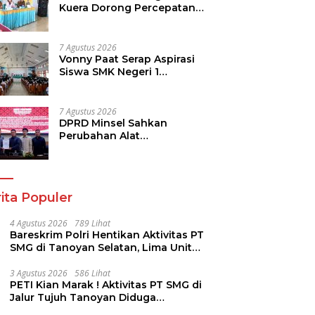
Kuera Dorong Percepatan
Pembangunan di Nusa
Utara
7 Agustus 2026
Vonny Paat Serap Aspirasi
Siswa SMK Negeri 1
Tondano
7 Agustus 2026
DPRD Minsel Sahkan
Perubahan Alat
Kelengkapan Dewan dan
Sepakati KUA-PPAS 2027
ita Populer
4 Agustus 2026
789 Lihat
Bareskrim Polri Hentikan Aktivitas PT
SMG di Tanoyan Selatan, Lima Unit
Excavator Turut Diamankan
3 Agustus 2026
586 Lihat
PETI Kian Marak ! Aktivitas PT SMG di
Jalur Tujuh Tanoyan Diduga
Berlindung Dibalik IUP KUD Perintis