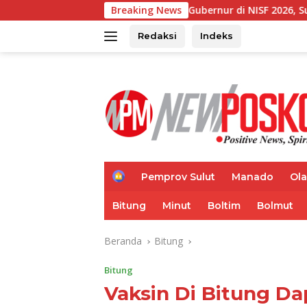
Langsung
akan Sambutan Gubernur di NISF 2026, Sulut Tawarkan Pasifik G
Breaking News
ke
konten
Redaksi
Indeks
H
Pemprov Sulut
Manado
Ol
o
m
Bitung
Minut
Boltim
Bolmut
e
Beranda
Bitung
Bitung
Vaksin Di Bitung Da