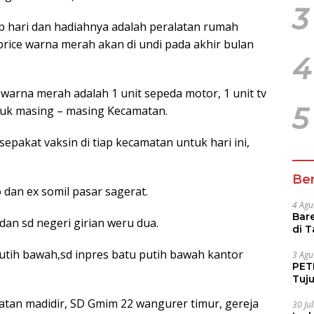
3
p hari dan hadiahnya adalah peralatan rumah
rice warna merah akan di undi pada akhir bulan
4
arna merah adalah 1 unit sepeda motor, 1 unit tv
5
ntuk masing – masing Kecamatan.
sepakat vaksin di tiap kecamatan untuk hari ini,
Ber
 dan ex somil pasar sagerat.
4 Agu
Bare
dan sd negeri girian weru dua.
di 
Tur
tih bawah,sd inpres batu putih bawah kantor
3 Agu
PETI
Tuj
IUP 
atan madidir, SD Gmim 22 wangurer timur, gereja
30 Ju