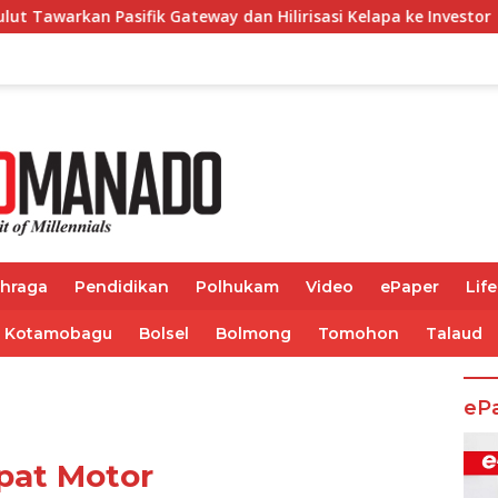
ateway dan Hilirisasi Kelapa ke Investor
Bupati Fran
ahraga
Pendidikan
Polhukam
Video
ePaper
Life
Kotamobagu
Bolsel
Bolmong
Tomohon
Talaud
eP
pat Motor