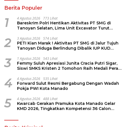
Berita Populer
1
4 Agustus 2026
773 Lihat
Bareskrim Polri Hentikan Aktivitas PT SMG di
Tanoyan Selatan, Lima Unit Excavator Turut
Diamankan
2
3 Agustus 2026
574 Lihat
PETI Kian Marak ! Aktivitas PT SMG di Jalur Tujuh
Tanoyan Diduga Berlindung Dibalik IUP KUD
Perintis
3
1 Agustus 2026
543 Lihat
Femmy Suluh Apresiasi Junita Cracia Putri Sigar,
Siswi SMKS Kristen 2 Tomohon Raih Medali Perak
LKS Dikmen Nasional 2026
4
4 Agustus 2026
535 Lihat
Forward Sulut Resmi Bergabung Dengan Wadah
Pokja PWI Kota Manado
5
4 Agustus 2026
488 Lihat
Kwarcab Gerakan Pramuka Kota Manado Gelar
KMD 2026, Tingkatkan Kompetensi 36 Calon
Pembina Pramuka