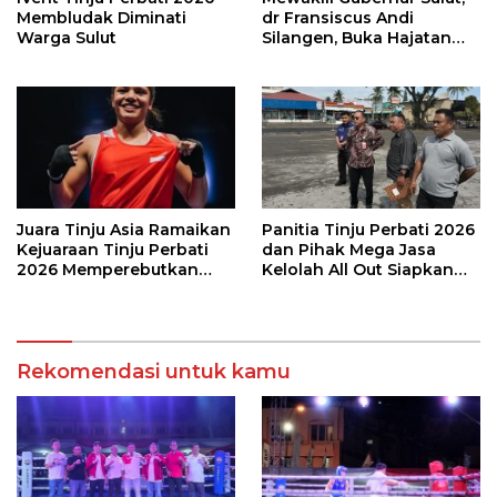
Membludak Diminati
dr Fransiscus Andi
Warga Sulut
Silangen, Buka Hajatan
Tinju Perbati Sulut,
Memperebutkan Piala
Wali Kota Manado
Juara Tinju Asia Ramaikan
Panitia Tinju Perbati 2026
Kejuaraan Tinju Perbati
dan Pihak Mega Jasa
2026 Memperebutkan
Kelolah All Out Siapkan
Piala Wali Kota Manado
Lokasi Pertandingan
Rekomendasi untuk kamu