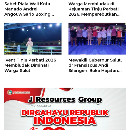
Sabet Piala Wali Kota
Warga Membludak di
Manado Andrei
Kejuaraan Tinju Perbati
Angouw,Sario Boxing
2026, Memperebutkan
Camp Juara Umum Tinju
Piala Wali Kota
Perbati 2026
IVent Tinju Perbati 2026
Mewakili Gubernur Sulut,
Membludak Diminati
dr Fransiscus Andi
Warga Sulut
Silangen, Buka Hajatan
Tinju Perbati Sulut,
Memperebutkan Piala
Wali Kota Manado