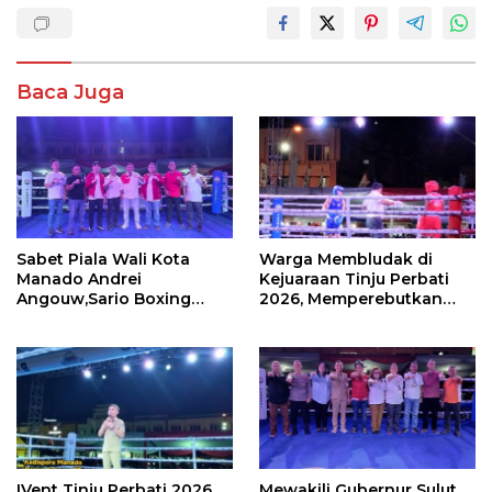
Baca Juga
Sabet Piala Wali Kota
Warga Membludak di
Manado Andrei
Kejuaraan Tinju Perbati
Angouw,Sario Boxing
2026, Memperebutkan
Camp Juara Umum Tinju
Piala Wali Kota
Perbati 2026
IVent Tinju Perbati 2026
Mewakili Gubernur Sulut,