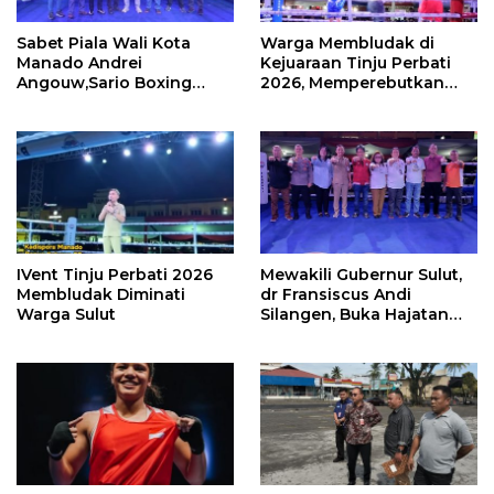
Sabet Piala Wali Kota
Warga Membludak di
Manado Andrei
Kejuaraan Tinju Perbati
Angouw,Sario Boxing
2026, Memperebutkan
Camp Juara Umum Tinju
Piala Wali Kota
Perbati 2026
IVent Tinju Perbati 2026
Mewakili Gubernur Sulut,
Membludak Diminati
dr Fransiscus Andi
Warga Sulut
Silangen, Buka Hajatan
Tinju Perbati Sulut,
Memperebutkan Piala
Wali Kota Manado