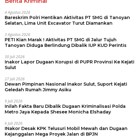
Berita Kriminal
4 Agustus 2026
Bareskrim Polri Hentikan Aktivitas PT SMG di Tanoyan
Selatan, Lima Unit Excavator Turut Diamankan
3 Agustus 2026
PETI Kian Marak ! Aktivitas PT SMG di Jalur Tujuh
Tanoyan Diduga Berlindung Dibalik IUP KUD Perintis
30 Juli 2026
Inakor Lapor Dugaan Korupsi di PUPR Provinsi Ke Kejati
Sulut
27 Juli 2026
Dewan Pimpinan Nasional Inakor Sulut, Suport Kejati
Geledah Rumah Jimmy Asiku
9 Juli 2026
Inilah Fakta Baru Dibalik Dugaan Kriminalisasi Polda
Metro Jaya Kepada Shesee Monicha Elshaday
6 Juli 2026
INakor Desak KPK Telusuri Mobil Mewah dan Dugaan
Kejanggalan Mega Proyek Jalan di BPJN